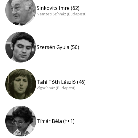
Sinkovits Imre (62)
Nemzeti Színház (Budapest)
Szersén Gyula (50)
Tahi Tóth László (46)
Vígszínház (Budapest)
Tímár Béla (†+1)