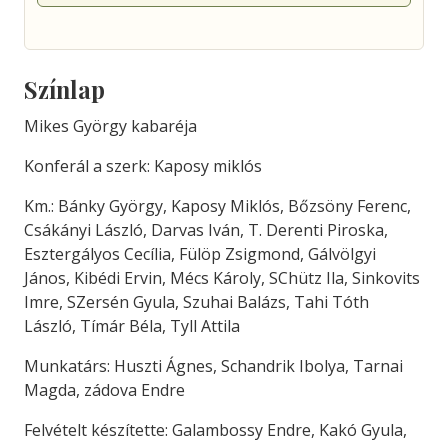
Színlap
Mikes György kabaréja
Konferál a szerk: Kaposy miklós
Km.: Bánky György, Kaposy Miklós, Bőzsöny Ferenc,
Csákányi László, Darvas Iván, T. Derenti Piroska,
Esztergályos Cecília, Fülöp Zsigmond, Gálvölgyi
János, Kibédi Ervin, Mécs Károly, SChütz Ila, Sinkovits
Imre, SZersén Gyula, Szuhai Balázs, Tahi Tóth
László, Tímár Béla, Tyll Attila
Munkatárs: Huszti Ágnes, Schandrik Ibolya, Tarnai
Magda, zádova Endre
Felvételt készítette: Galambossy Endre, Kakó Gyula,