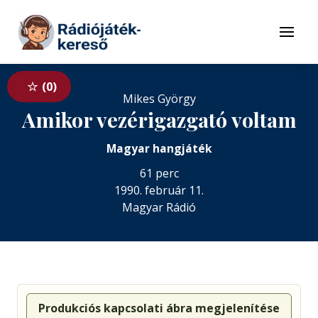
Tovább a navigációhoz
Tovább a tartalomhoz
Menü
0
Mikes György
Amikor vezérigazgató voltam
Magyar hangjáték
61 perc
1990. február 11.
Magyar Rádió
Produkciós kapcsolati ábra megjelenítése