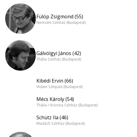
Fülöp Zsigmond (55)
Nemzeti Színház (Budapest)
Gálvölgyi János (42)
Thália Színház (Budapest)
Kibédi Ervin (66)
Vidám Színpad (Budapest)
Mécs Károly (54)
Thália / Arizona Színház (Budapest)
Schütz Ila (46)
Madách Színház (Budapest)