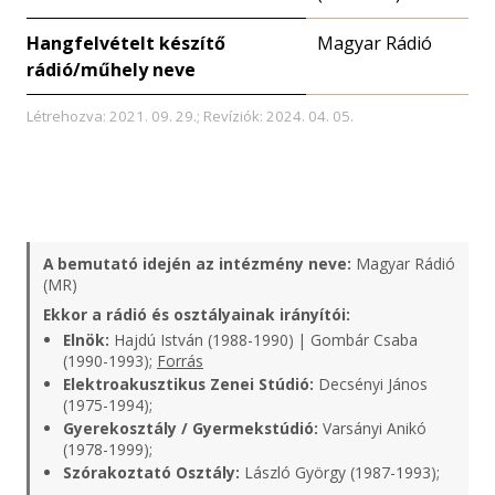
Hangfelvételt készítő
Magyar Rádió
rádió/műhely neve
Létrehozva: 2021. 09. 29.; Revíziók: 2024. 04. 05.
A bemutató idején az intézmény neve:
Magyar Rádió
(MR)
Ekkor a rádió és osztályainak irányítói:
Elnök:
Hajdú István (1988-1990) | Gombár Csaba
(1990-1993);
Forrás
Elektroakusztikus Zenei Stúdió:
Decsényi János
(1975-1994);
Gyerekosztály / Gyermekstúdió:
Varsányi Anikó
(1978-1999);
Szórakoztató Osztály:
László György (1987-1993);