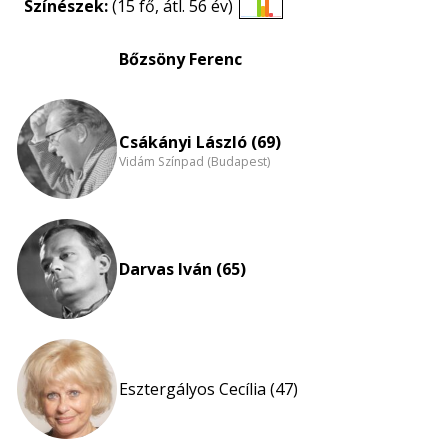
Színészek:
(15 fő, átl. 56 év)
Életkori
eloszlás
Bőzsöny Ferenc
nagyítása
Csákányi László (69)
Vidám Színpad (Budapest)
Darvas Iván (65)
Esztergályos Cecília (47)