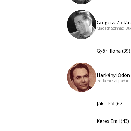
Greguss Zoltán 
Madách Színház (Bu
Győri Ilona (39)
Harkányi Ödön 
Irodalmi Színpad (B
Jákó Pál (67)
Keres Emil (43)