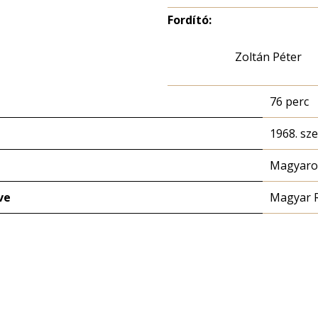
Fordító:
Zoltán Péter
76 perc
1968. sz
Magyaror
ve
Magyar 