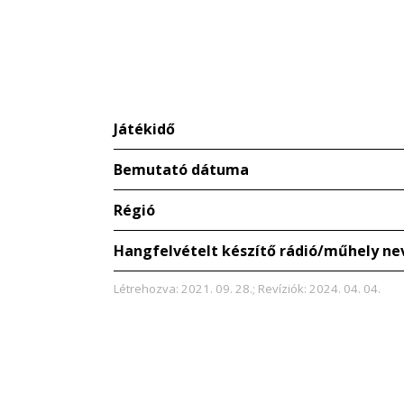
Játékidő
Bemutató dátuma
Régió
Hangfelvételt készítő rádió/műhely ne
Létrehozva: 2021. 09. 28.; Revíziók: 2024. 04. 04.