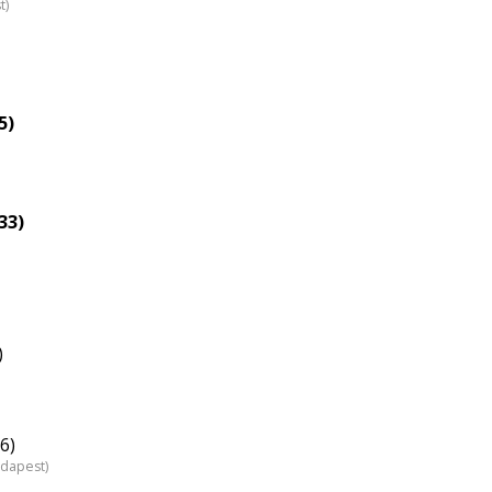
t)
5)
(33)
)
6)
udapest)