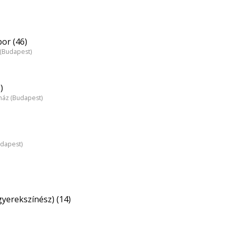
or (46)
z (Budapest)
)
nház (Budapest)
udapest)
gyerekszínész) (14)