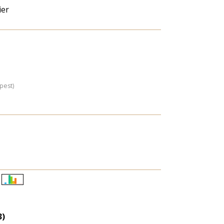
ier
pest)
Életkori
eloszlás
nagyítása
3)