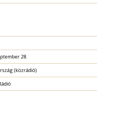
eptember 28.
szág (közrádió)
Rádió