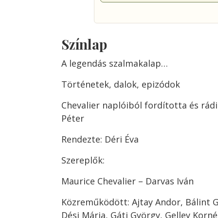
Színlap
A legendás szalmakalap…
Történetek, dalok, epizódok
Chevalier naplóiból fordította és rád
Péter
Rendezte: Déri Éva
Szereplők:
Maurice Chevalier – Darvas Iván
Közreműködött: Ajtay Andor, Bálint Gy
Dési Mária, Gáti György, Gelley Korné