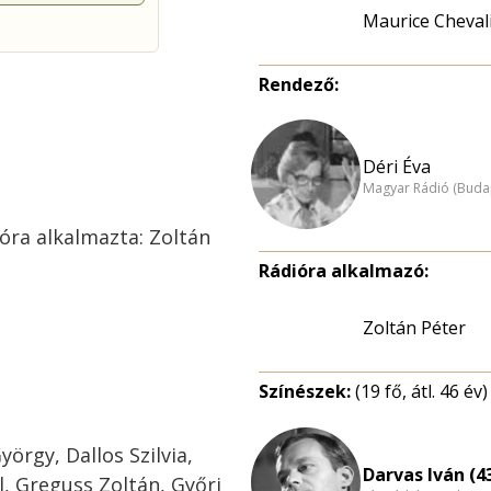
Maurice Cheval
Rendező:
Déri Éva
Magyar Rádió (Buda
ióra alkalmazta: Zoltán
Rádióra alkalmazó:
Zoltán Péter
Színészek:
(19 fő, átl. 46 év)
örgy, Dallos Szilvia,
Darvas Iván (4
l, Greguss Zoltán, Győri