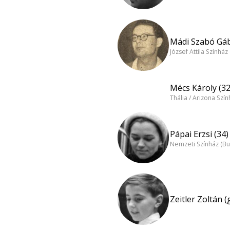
Mádi Szabó Gáb
József Attila Színhá
Mécs Károly (32
Thália / Arizona Szí
Pápai Erzsi (34)
Nemzeti Színház (B
Zeitler Zoltán (