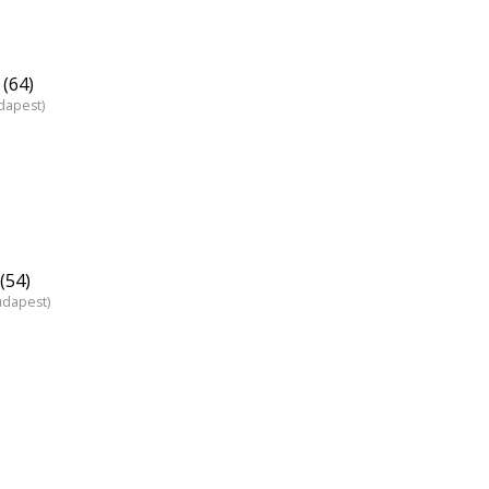
(64)
dapest)
(54)
udapest)