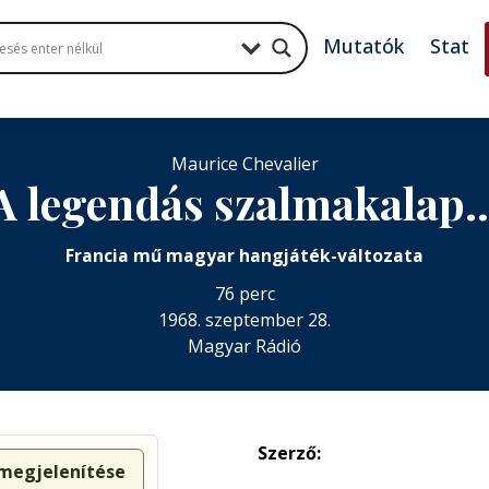
Mutatók
Stat
Maurice Chevalier
A legendás szalmakalap
Francia mű magyar hangjáték-változata
76 perc
1968. szeptember 28.
Magyar Rádió
Szerző:
 megjelenítése