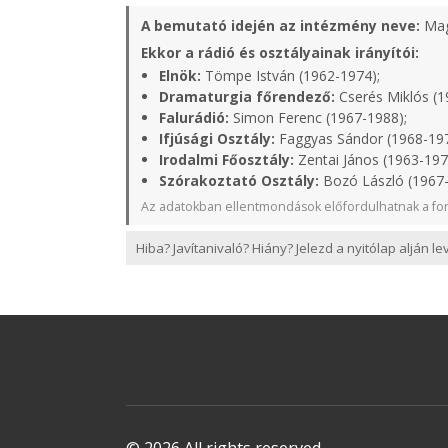
A bemutató idején az intézmény neve:
Mag
Ekkor a rádió és osztályainak irányítói:
Elnök:
Tömpe István (1962-1974);
Dramaturgia főrendező:
Cserés Miklós (1
Falurádió:
Simon Ferenc (1967-1988);
Ifjúsági Osztály:
Faggyas Sándor (1968-19
Irodalmi Főosztály:
Zentai János (1963-197
Szórakoztató Osztály:
Bozó László (1967-
Az adatokban ellentmondások előfordulhatnak a for
Hiba? Javítanivaló? Hiány? Jelezd a nyitólap alján l