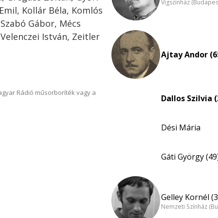
Vígszínház (Budapes
Emil, Kollár Béla, Komlós
di Szabó Gábor, Mécs
Velenczei István, Zeitler
Ajtay Andor (6
Magyar Rádió műsorboríték vagy a
Dallos Szilvia 
Dési Mária
Gáti György (49
Gelley Kornél (3
Nemzeti Színház (B