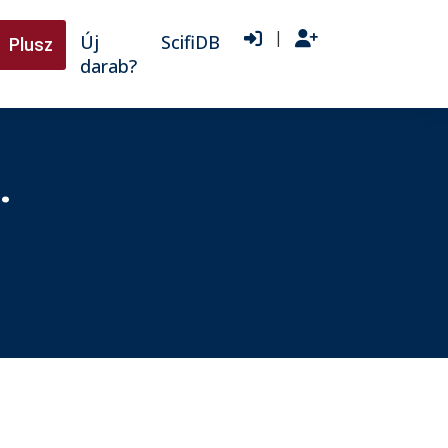
|
Új
ScifiDB
Plusz
darab?
…