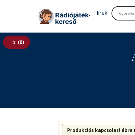
Tovább a navigációhoz
Tovább a tartalomhoz
Hírek
0
Produkciós kapcsolati ábra