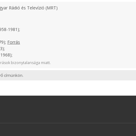
yar Rádió és Televízió (MRT)
958-1981);
79);
Forrás
3);
1968);
rások bizonytalansága miatt.
evő címünkön.