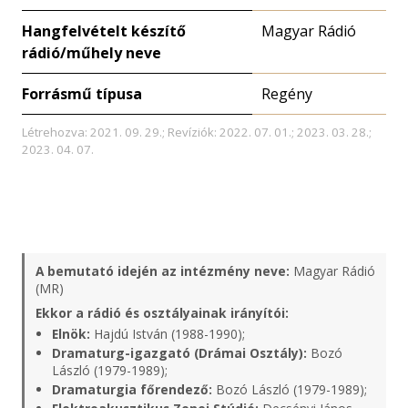
Hangfelvételt készítő
Magyar Rádió
rádió/műhely neve
Forrásmű típusa
Regény
Létrehozva: 2021. 09. 29.; Revíziók: 2022. 07. 01.; 2023. 03. 28.;
2023. 04. 07.
A bemutató idején az intézmény neve:
Magyar Rádió
(MR)
Ekkor a rádió és osztályainak irányítói:
Elnök:
Hajdú István (1988-1990);
Dramaturg-igazgató (Drámai Osztály):
Bozó
László (1979-1989);
Dramaturgia főrendező:
Bozó László (1979-1989);