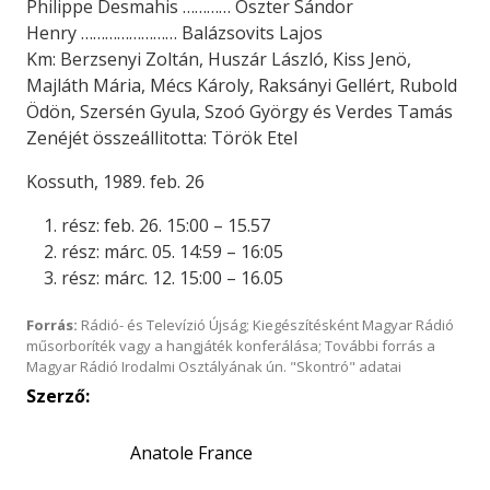
Philippe Desmahis ………… Oszter Sándor
Henry …………………… Balázsovits Lajos
Km: Berzsenyi Zoltán, Huszár László, Kiss Jenö,
Majláth Mária, Mécs Károly, Raksányi Gellért, Rubold
Ödön, Szersén Gyula, Szoó György és Verdes Tamás
Zenéjét összeállitotta: Török Etel
Kossuth, 1989. feb. 26
rész: feb. 26. 15:00 – 15.57
rész: márc. 05. 14:59 – 16:05
rész: márc. 12. 15:00 – 16.05
Forrás:
Rádió- és Televízió Újság; Kiegészítésként Magyar Rádió
műsorboríték vagy a hangjáték konferálása; További forrás a
Magyar Rádió Irodalmi Osztályának ún. "Skontró" adatai
Szerző:
Anatole France