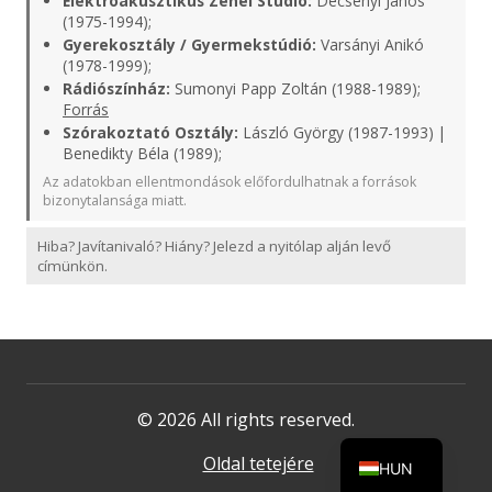
Elektroakusztikus Zenei Stúdió:
Decsényi János
(1975-1994);
Gyerekosztály / Gyermekstúdió:
Varsányi Anikó
(1978-1999);
Rádiószínház:
Sumonyi Papp Zoltán (1988-1989);
Forrás
Szórakoztató Osztály:
László György (1987-1993) |
Benedikty Béla (1989);
Az adatokban ellentmondások előfordulhatnak a források
bizonytalansága miatt.
Hiba? Javítanivaló? Hiány? Jelezd a nyitólap alján levő
címünkön.
© 2026 All rights reserved.
Oldal tetejére
HUN