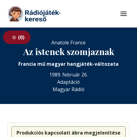
Tovább a navigációhoz
Tovább a tartalomhoz
Menü
0
Anatole France
Az istenek szomjaznak
Francia mű magyar hangjáték-változata
1989. február 26.
Adaptáció
Magyar Rádió
Produkciós kapcsolati ábra megjelenítése