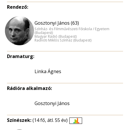
Rendező:
Gosztonyi János (63)
Színház- és Filmművészeti Főiskola / Egyetem
(Budapest)
Magyar Rádió (Budapest)
Radnóti Miklós Színház (Budapest)
Dramaturg:
Linka Ágnes
Rádióra alkalmazó:
Gosztonyi János
Színészek:
(14 fő, átl. 55 év)
Életkori