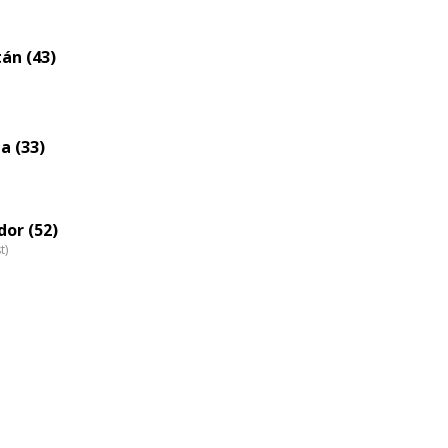
eloszlás
nagyítása
tán (43)
a (33)
or (52)
t)