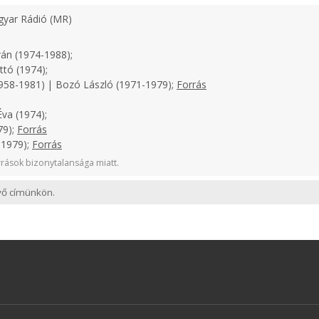
yar Rádió (MR)
án (1974-1988);
tó (1974);
958-1981) | Bozó László (1971-1979);
Forrás
va (1974);
79);
Forrás
-1979);
Forrás
rások bizonytalansága miatt.
evő címünkön.