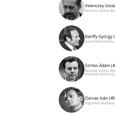
Velenczey Istvá
Nemzeti Színház (B
Bánffy György (
József Attila Színhá
Szirtes Ádám (4
Nemzeti Színház (B
Kisfaludy Színház (G
Darvas Iván (49
Vígszínház (Budapes