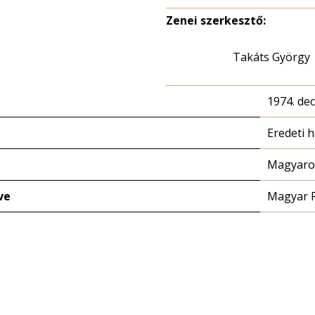
Zenei szerkesztő:
Takáts György
1974. de
Eredeti 
Magyaror
ve
Magyar 