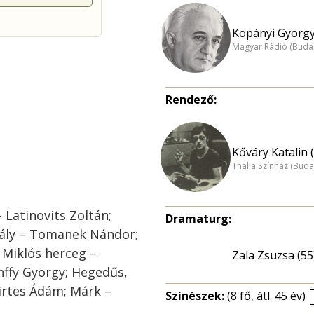
Kopányi György
Magyar Rádió (Buda
Rendező:
Kőváry Katalin 
Thália Színház (Buda
 Latinovits Zoltán;
Dramaturg:
irály – Tomanek Nándor;
y Miklós herceg –
Zala Zsuzsa (55
nffy György; Hegedűs,
zirtes Ádám; Márk –
Színészek:
(8 fő, átl. 45 év)