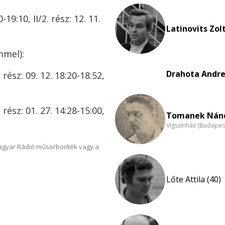
-19:10, II/2. rész: 12. 11.
Latinovits Zol
mmel):
Drahota Andre
. rész: 09. 12. 18:20-18:52,
. rész: 01. 27. 14:28-15:00,
Tomanek Nánd
Vígszínház (Budapes
Magyar Rádió műsorboríték vagy a
Lőte Attila (40)