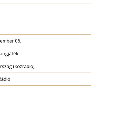
cember 06.
hangjáték
szág (közrádió)
Rádió