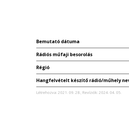
Bemutató dátuma
Rádiós műfaji besorolás
Régió
Hangfelvételt készítő rádió/műhely ne
Létrehozva: 2021. 09. 28.; Revíziók: 2024. 04. 05.