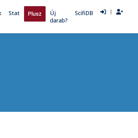
|
k
Stat
Új
ScifiDB
Plusz
darab?