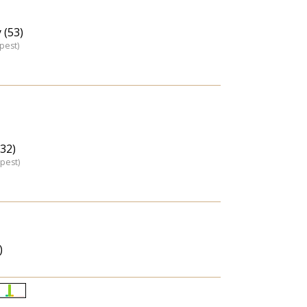
 (53)
pest)
(32)
pest)
)
Életkori