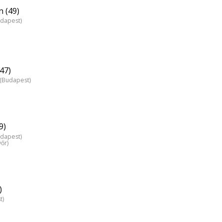
n (49)
udapest)
47)
z (Budapest)
9)
udapest)
yőr)
)
t)