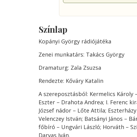
Színlap
Kopányi György rádiójátéka
Zenei munkatárs: Takács György
Dramaturg: Zala Zsuzsa
Rendezte: Kőváry Katalin
A szereposztásból: Kermelics Károly –
Eszter – Drahota Andrea; I. Ferenc k
József nádor – Lőte Attila; Eszterház
Velenczey István; Batsányi János – Bá
főbíró – Ungvári László; Horváth – S
Darvas Iván.