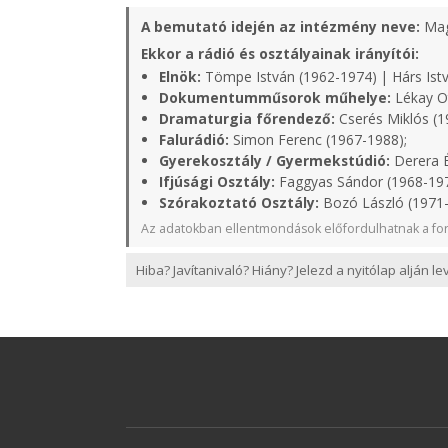
A bemutató idején az intézmény neve:
Mag
Ekkor a rádió és osztályainak irányítói:
Elnök:
Tömpe István (1962-1974) | Hárs Istv
Dokumentumműsorok műhelye:
Lékay Ot
Dramaturgia főrendező:
Cserés Miklós (1
Falurádió:
Simon Ferenc (1967-1988);
Gyerekosztály / Gyermekstúdió:
Derera É
Ifjúsági Osztály:
Faggyas Sándor (1968-19
Szórakoztató Osztály:
Bozó László (1971
Az adatokban ellentmondások előfordulhatnak a for
Hiba? Javítanivaló? Hiány? Jelezd a nyitólap alján l