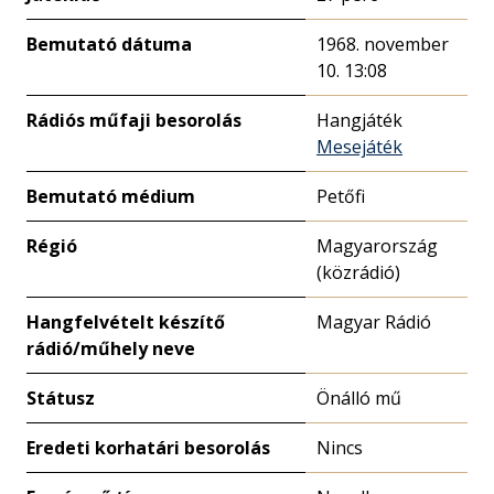
Bemutató dátuma
1968. november
10. 13:08
Rádiós műfaji besorolás
Hangjáték
Mesejáték
Bemutató médium
Petőfi
Régió
Magyarország
(közrádió)
Hangfelvételt készítő
Magyar Rádió
rádió/műhely neve
Státusz
Önálló mű
Eredeti korhatári besorolás
Nincs