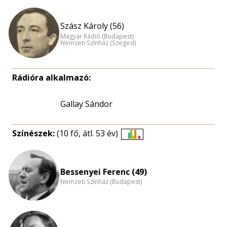
Szász Károly (56)
Magyar Rádió (Budapest)
Nemzeti Színház (Szeged)
Rádióra alkalmazó:
Gallay Sándor
Színészek:
(10 fő, átl. 53 év)
Életkori
eloszlás
nagyítása
Bessenyei Ferenc (49)
Nemzeti Színház (Budapest)