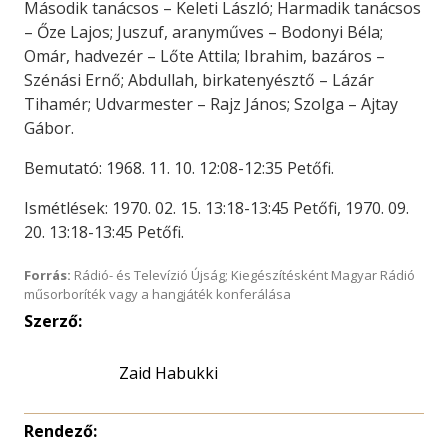
Második tanácsos – Keleti László; Harmadik tanácsos
– Őze Lajos; Juszuf, aranyműves – Bodonyi Béla;
Omár, hadvezér – Lőte Attila; Ibrahim, bazáros –
Szénási Ernő; Abdullah, birkatenyésztő – Lázár
Tihamér; Udvarmester – Rajz János; Szolga – Ajtay
Gábor.
Bemutató: 1968. 11. 10. 12:08-12:35 Petőfi.
Ismétlések: 1970. 02. 15. 13:18-13:45 Petőfi, 1970. 09.
20. 13:18-13:45 Petőfi.
Forrás:
Rádió- és Televízió Újság; Kiegészítésként Magyar Rádió
műsorboríték vagy a hangjáték konferálása
Szerző:
Zaid Habukki
Rendező: