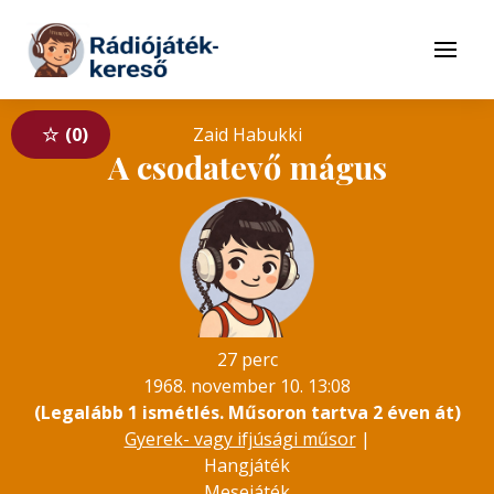
Tovább a navigációhoz
Tovább a tartalomhoz
Menü
0
Zaid Habukki
A csodatevő mágus
27 perc
1968. november 10. 13:08
(Legalább 1 ismétlés. Műsoron tartva 2 éven át)
Gyerek- vagy ifjúsági műsor
|
Hangjáték
Mesejáték