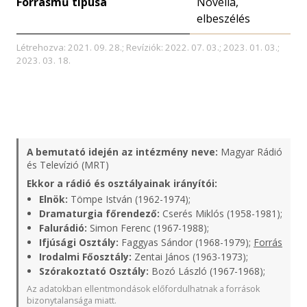
Forrásmű típusa
Novella,
elbeszélés
Létrehozva: 2021. 09. 28.; Revíziók: 2022. 07. 03.; 2023. 01. 03.;
2023. 03. 18.
A bemutató idején az intézmény neve:
Magyar Rádió
és Televízió (MRT)
Ekkor a rádió és osztályainak irányítói:
Elnök:
Tömpe István (1962-1974);
Dramaturgia főrendező:
Cserés Miklós (1958-1981);
Falurádió:
Simon Ferenc (1967-1988);
Ifjúsági Osztály:
Faggyas Sándor (1968-1979);
Forrás
Irodalmi Főosztály:
Zentai János (1963-1973);
Szórakoztató Osztály:
Bozó László (1967-1968);
Az adatokban ellentmondások előfordulhatnak a források
bizonytalansága miatt.