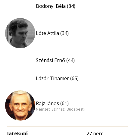
Bodonyi Béla (84)
Lőte Attila (34)
Szénási Ernő (44)
Lázár Tihamér (65)
Rajz János (61)
Nemzeti Színház (Budapest)
Játékidő
27 perc