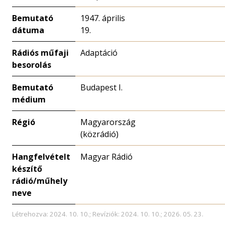
Bemutató
1947. április
dátuma
19.
Rádiós műfaji
Adaptáció
besorolás
Bemutató
Budapest I.
médium
Régió
Magyarország
(közrádió)
Hangfelvételt
Magyar Rádió
készítő
rádió/műhely
neve
Létrehozva: 2024. 10. 10.; Revíziók: 2024. 10. 10.; 2026. 05. 23.