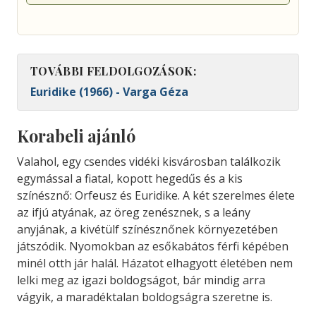
TOVÁBBI FELDOLGOZÁSOK:
Euridike (1966) - Varga Géza
Korabeli ajánló
Valahol, egy csendes vidéki kisvárosban találkozik
egymással a fiatal, kopott hegedűs és a kis
színésznő: Orfeusz és Euridike. A két szerelmes élete
az ifjú atyának, az öreg zenésznek, s a leány
anyjának, a kivétülf színésznőnek környezetében
játszódik. Nyomokban az esőkabátos férfi képében
minél otth jár halál. Házatot elhagyott életében nem
lelki meg az igazi boldogságot, bár mindig arra
vágyik, a maradéktalan boldogságra szeretne is.