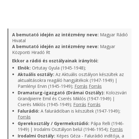
A bemutató idején az intézmény neve:
Magyar Rádió
Hivatal
A bemutató idején az intézmény neve:
Magyar
Központi Hiradó Rt
Ekkor a rádió és osztályainak irányítói:
Elnök:
Ortutay Gyula (1945-1948);
Aktuális osztály:
Az Aktuális osztályon készültek az
aktualitásokra reagáló hangjátékok (1947-1949) |
Pamlényi Ervin (1945-1949);
Forrás
Forrás
Dramaturg-igazgató (Drámai Osztály):
Kolozsvári
Grandpierre Emil és Cserés Miklós (1947-1949) |
Cserés Miklós (1945-1949);
Forrás
Forrás
Falurádió:
A falurádióban is készültek (1947-1949);
Forrás
Gyerekosztály / Gyermekstúdió:
Pápa Relli (1946-
1949) | Irodalmi Osztályon belül (1946-1954);
Forrás
Irodalmi Osztály:
Képes Géza - Falurádió indítója, a