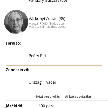
Vándory Gusztáv (65)
Várkonyi Zoltán (35)
Magyar Rádió (Budapest)
Művész Színház (Budapest)
Fordító:
Peéry Piri
Zeneszerző:
Ország Tivadar
Kézi besorolás
AI kategorizálás
Játékidő
100 perc