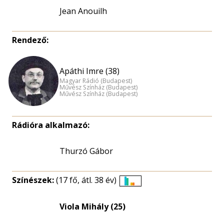
Jean Anouilh
Rendező:
Apáthi Imre (38)
Magyar Rádió (Budapest)
Művész Színház (Budapest)
Művész Színház (Budapest)
Rádióra alkalmazó:
Thurzó Gábor
Színészek:
(17 fő, átl. 38 év)
Életkori
eloszlás
Viola Mihály (25)
nagyítása