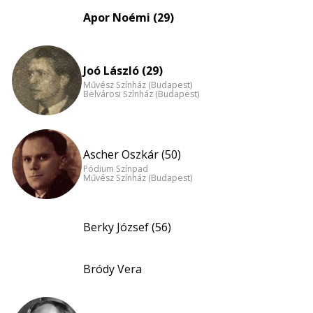
Apor Noémi (29)
Joó László (29)
Művész Színház (Budapest)
Belvárosi Színház (Budapest)
Ascher Oszkár (50)
Pódium Színpad
Művész Színház (Budapest)
Berky József (56)
Bródy Vera