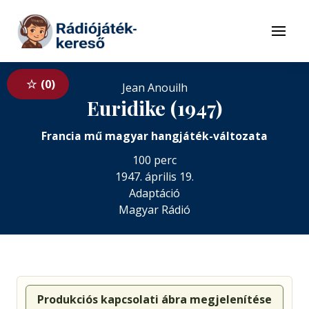
Tovább a navigációhoz
Tovább a tartalomhoz
Menü
0
Jean Anouilh
Euridike (1947)
Francia mű magyar hangjáték-változata
100 perc
1947. április 19.
Adaptáció
Magyar Rádió
Produkciós kapcsolati ábra megjelenítése