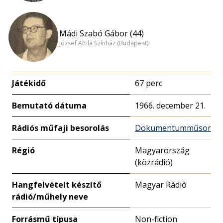
Mádi Szabó Gábor (44)
József Attila Színház (Budapest)
Játékidő
67 perc
Bemutató dátuma
1966. december 21.
Rádiós műfaji besorolás
Dokumentumműsor
Régió
Magyarország
(közrádió)
Hangfelvételt készítő
Magyar Rádió
rádió/műhely neve
Forrásmű típusa
Non-fiction