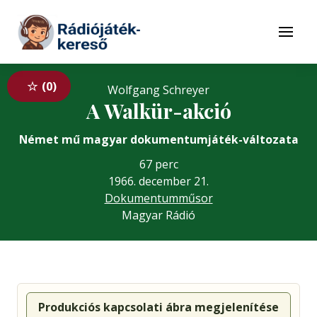
Tovább a navigációhoz
Tovább a tartalomhoz
Menü
0
Wolfgang Schreyer
A Walkür-akció
Német mű magyar dokumentumjáték-változata
67 perc
1966. december 21.
Dokumentumműsor
Magyar Rádió
Produkciós kapcsolati ábra megjelenítése