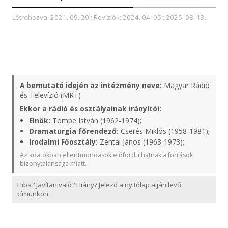
Létrehozva: 2021. 09. 29.; Revíziók: 2024. 04. 05.; 2025. 08. 13.
A bemutató idején az intézmény neve:
Magyar Rádió
és Televízió (MRT)
Ekkor a rádió és osztályainak irányítói:
Elnök:
Tömpe István (1962-1974);
Dramaturgia főrendező:
Cserés Miklós (1958-1981);
Irodalmi Főosztály:
Zentai János (1963-1973);
Az adatokban ellentmondások előfordulhatnak a források
bizonytalansága miatt.
Hiba? Javítanivaló? Hiány? Jelezd a nyitólap alján levő
címünkön.