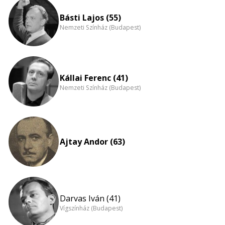
eloszlás
nagyítása
Básti Lajos (55)
Nemzeti Színház (Budapest)
Kállai Ferenc (41)
Nemzeti Színház (Budapest)
Ajtay Andor (63)
Darvas Iván (41)
Vígszínház (Budapest)