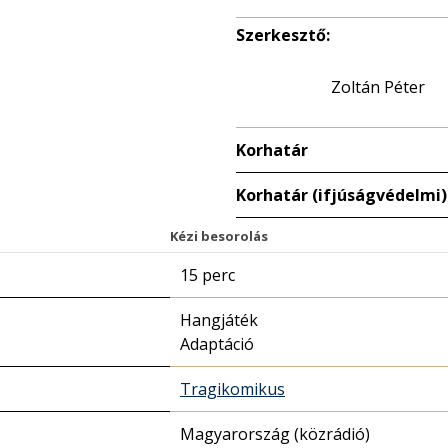
Szerkesztő:
Zoltán Péter
Korhatár
Korhatár (ifjúságvédelmi)
Kézi besorolás
15 perc
Hangjáték
Adaptáció
Tragikomikus
Magyarország (közrádió)