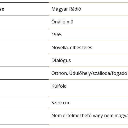
ve
Magyar Rádió
Önálló mű
1965
Novella, elbeszélés
DIalógus
Otthon, Üdülőhely/szálloda/fogadó
Külföld
Szinkron
Nem értelmezhető vagy nem magy