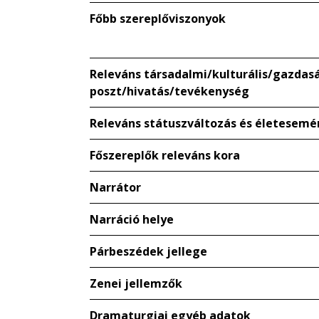
Főbb szereplőviszonyok
Releváns társadalmi/kulturális/gazdaság
poszt/hivatás/tevékenység
Releváns státuszváltozás és életesemé
Főszereplők releváns kora
Narrátor
Narráció helye
Párbeszédek jellege
Zenei jellemzők
Dramaturgiai egyéb adatok