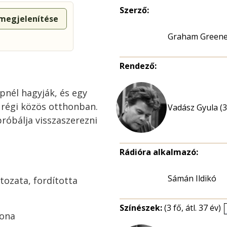
Szerző:
 megjelenítése
Graham Green
Rendező:
épnél hagyják, és egy
a régi közös otthonban.
Vadász Gyula (3
próbálja visszaszerezni
Rádióra alkalmazó:
Sámán Ildikó
tozata, fordította
Színészek:
(3 fő, átl. 37 év)
lona