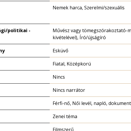
Nemek harca, Szerelmi/szexuális
i/politikai -
Művész vagy tömegszórakoztató-mű
kivételével), Író/újságíró
ny
Esküvő
Fiatal, Középkorú
Nincs
Nincs narrátor
Férfi-nő, Női levél, napló, dokume
Zenei téma
Filmszerű