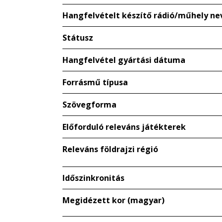
Hangfelvételt készítő rádió/műhely ne
Státusz
Hangfelvétel gyártási dátuma
Forrásmű típusa
Szövegforma
Előforduló releváns játékterek
Releváns földrajzi régió
Időszinkronitás
Megidézett kor (magyar)