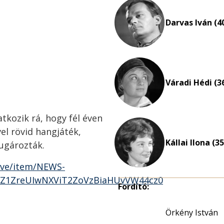
Darvas Iván (4
Váradi Hédi (3
atkozik rá, hogy fél éven
vel rövid hangjáték,
Kállai Ilona (35
sugározták.
ive/item/NEWS-
1ZreUIwNXViT2ZoVzBiaHUvVW44cz0
Fordító:
Örkény István