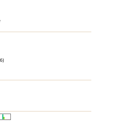
e
6)
Életkori