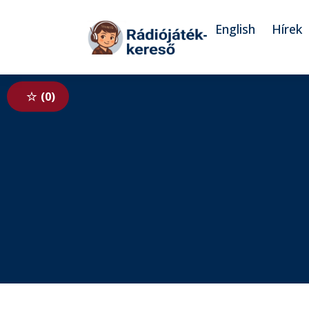
Tovább a navigációhoz
Tovább a tartalomhoz
English
Hírek
0