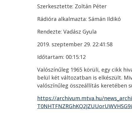
Szerkesztette: Zoltán Péter
Rádióra alkalmazta: Sámán Ildikó
Rendezte: Vadász Gyula
2019. szeptember 29. 22:41:58
Időtartam: 00:15:12
Valószínűleg 1965 körüli, egy cikk hiv
belül két változatban is elkészült. Mi
valószínűleg összeállítás keretében 
https://archivum.mtva.hu/news_arch
T0NHTFNZRGhKQ2JZUUorUWVHSG9iZ