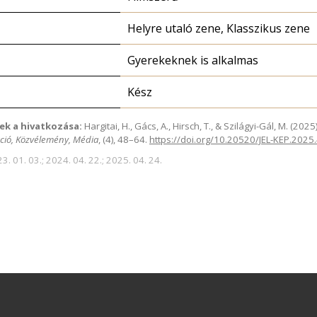
Helyre utaló zene, Klasszikus zene
Gyerekeknek is alkalmas
Kész
ek a hivatkozása:
Hargitai, H., Gács, A., Hirsch, T., & Szilágyi-Gál, M. (2
ció, Közvélemény, Média
, (4), 48–64.
https://doi.org/10.20520/JEL-KEP.2025
3. 01. 03.; 2024. 04. 22.; 2025. 04. 24.