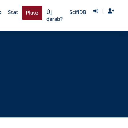
|
k
Stat
Új
ScifiDB
Plusz
darab?