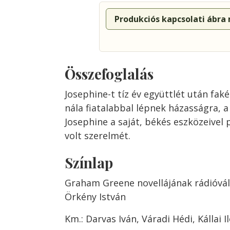
Produkciós kapcsolati ábra
Összefoglalás
Josephine-t tíz év együttlét után fak
nála fiatalabbal lépnek házasságra, 
Josephine a saját, békés eszközeivel 
volt szerelmét.
Színlap
Graham Greene novellájának rádióvál
Örkény István
Km.: Darvas Iván, Váradi Hédi, Kállai I