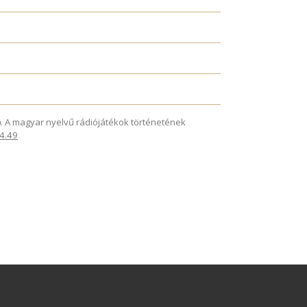
025). A magyar nyelvű rádiójátékok történetének
.4.49