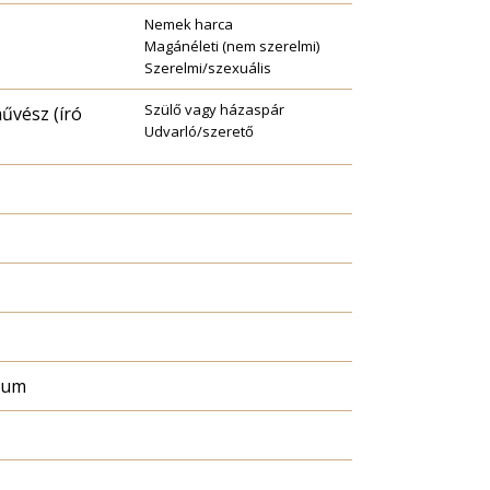
Nemek harca
Magánéleti (nem szerelmi)
Szerelmi/szexuális
Szülő vagy házaspár
vész (író
Udvarló/szerető
ntum