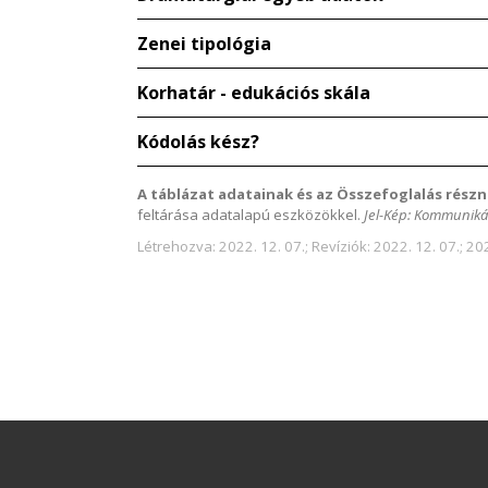
Zenei tipológia
Korhatár - edukációs skála
Kódolás kész?
A táblázat adatainak és az Összefoglalás részn
feltárása adatalapú eszközökkel.
Jel-Kép: Kommuniká
Létrehozva: 2022. 12. 07.; Revíziók: 2022. 12. 07.; 202