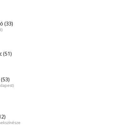
ó (33)
t)
 (51)
(53)
udapest)
12)
mekszínésze