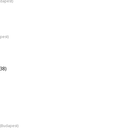
udapest)
pest)
38)
z (Budapest)