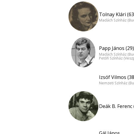
Tolnay Klári (63
Madách Színház (Bu
Papp János (29)
Madách Színház (Bu
Petőfi Színház (Ves
Izsóf Vilmos (38
Nemzeti Színház (B
Deák B. Ferenc 
Gál János