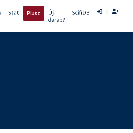
|
k
Stat
Új
ScifiDB
Plusz
darab?