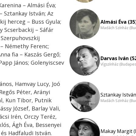
Karenina – Almási Éva;
– Sztankay István; Az
ij herceg – Buss Gyula;
Almási Éva (35
Madách Színház (Bu
y Scserbackij – Sáfár
; Szerpuhovszkij
 – Némethy Ferenc;
nna fia – Kaszás Gergő;
Darvas Iván (5
 Papp János; Golenyiscsev
Vígszínház (Budapes
János, Hamvay Lucy, Joó
 Regős Péter, Arányi
Sztankay István
l, Kun Tibor, Putnik
Madách Színház (Bu
ssy József, Barlay Vali,
csi Irén, Orczy Teréz,
klós, Ágh Éva, Bessenyei
Makay Margit (
és Hadfaludi István.