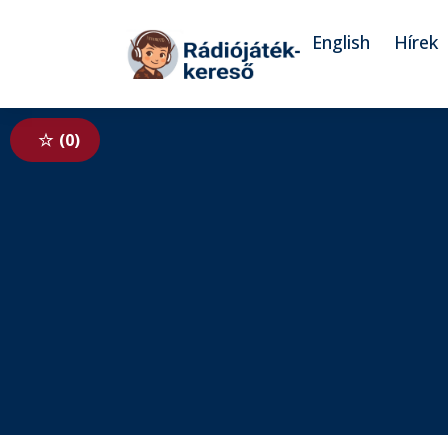
Tovább a navigációhoz
Tovább a tartalomhoz
English
Hírek
0