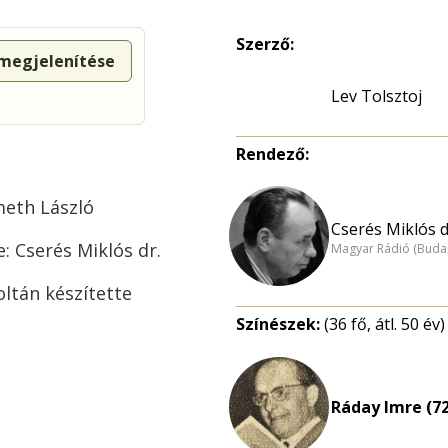
Szerző:
 megjelenítése
Lev Tolsztoj
Rendező:
meth László
Cserés Miklós dr
: Cserés Miklós dr.
Magyar Rádió (Buda
oltán készítette
Színészek:
(36 fő, átl. 50 év)
Ráday Imre (72