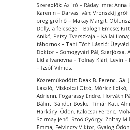
Szereplők: Az író – Ráday Imre; Anna 
Karenin – Darvas Iván; Vronszkij gróf 
öreg grófnő – Makay Margit; Oblonszk
Dolly, a felesége – Balogh Emese; Kitt
Anikó; Betsy Tverszkaja – Kállai Ilona
tábornok – Tahi Tóth László; Ügyvéd
Doktor – Somogyvári Pál; Szerjózsa, A
Lidia Ivanovna – Tolnay Klári; Levin –
– Izsóf Vilmos.
Közreműködött: Deák B. Ferenc, Gál 
László, Miskolczi Ottó, Móricz Ildikó,
Adrienn, Fogarassy Endre, Horváth Pá
Bálint, Sándor Böske, Tímár Kati, Almá
Harkányi Ödön, Kalocsai Ferenc, Mohá
Szirmay Jenő, Szoó György, Zoltay Mi
Emma, Felvinczy Viktor, Gyalog Ödön 