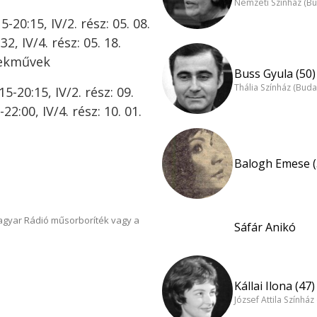
Nemzeti Színház (B
-20:15, IV/2. rész: 05. 08.
32, IV/4. rész: 05. 18.
mekművek
Buss Gyula (50)
Thália Színház (Buda
15-20:15, IV/2. rész: 09.
-22:00, IV/4. rész: 10. 01.
Balogh Emese (
Magyar Rádió műsorboríték vagy a
Sáfár Anikó
Kállai Ilona (47)
József Attila Színhá