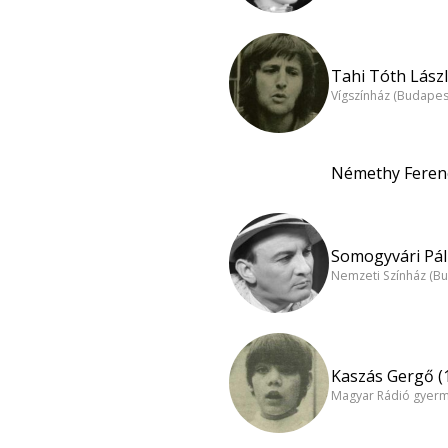
Tahi Tóth Lászl
Vígszínház (Budapes
Némethy Ferenc
Somogyvári Pál 
Nemzeti Színház (B
Kaszás Gergő (
Magyar Rádió gyer