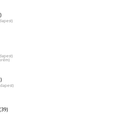
)
dapest)
dapest)
zprém)
)
udapest)
(39)