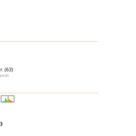
. (63)
pest)
Életkori
eloszlás
nagyítása
)