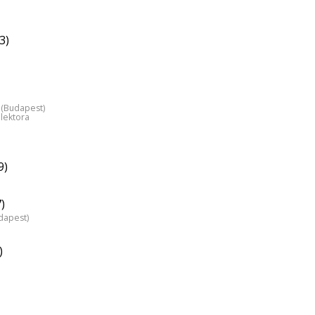
3)
 (Budapest)
 lektora
9)
)
dapest)
)