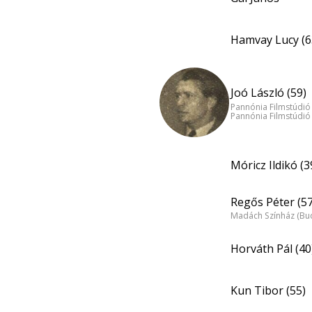
Hamvay Lucy (6
Joó László (59)
Pannónia Filmstúdió
Pannónia Filmstúdió
Móricz Ildikó (3
Regős Péter (57
Madách Színház (Bu
Horváth Pál (40
Kun Tibor (55)