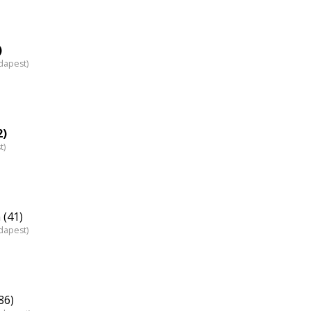
)
dapest)
2)
t)
 (41)
dapest)
86)