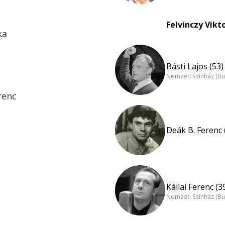
Felvinczy Vikt
ka
Básti Lajos (53)
Nemzeti Színház (B
renc
Deák B. Ferenc 
Kállai Ferenc (3
Nemzeti Színház (B