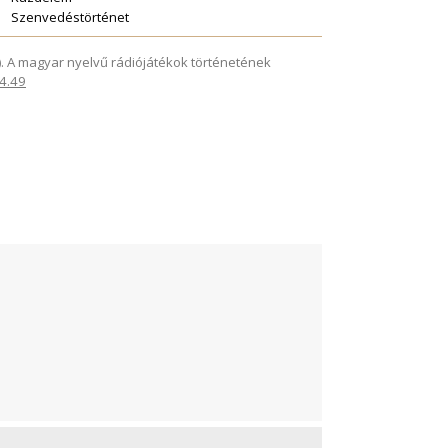
Szenvedéstörténet
025). A magyar nyelvű rádiójátékok történetének
.4.49