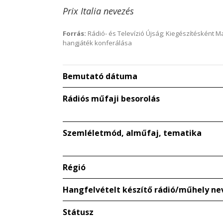
Prix Italia nevezés
Forrás:
Rádió- és Televízió Újság; Kiegészítésként 
hangjáték konferálása
Bemutató dátuma
Rádiós műfaji besorolás
Szemléletmód, alműfaj, tematika
Régió
Hangfelvételt készítő rádió/műhely ne
Státusz