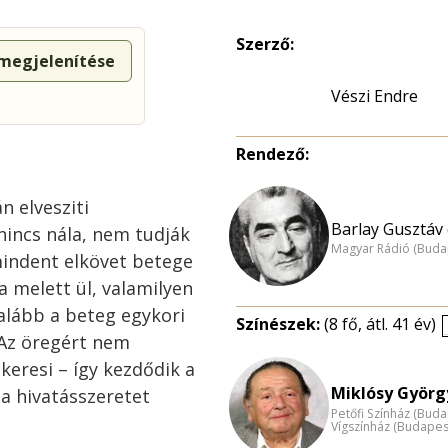
Szerző:
 megjelenítése
Vészi Endre
Rendező:
 elvesziti
Barlay Gusztáv 
nincs nála, nem tudják
Magyar Rádió (Buda
mindent elkövet betege
melett ül, valamilyen
galább a beteg egykori
Színészek:
(8 fő, átl. 41 év)
 Az öregért nem
keresi – így kezdődik a
Miklósy György
 a hivatásszeretet
Petőfi Színház (Buda
Vígszínház (Budapes