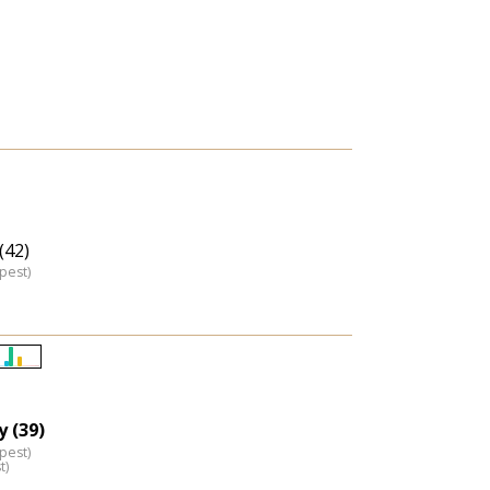
(42)
pest)
Életkori
eloszlás
nagyítása
 (39)
pest)
t)