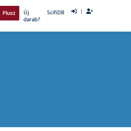
|
Új
ScifiDB
Plusz
darab?