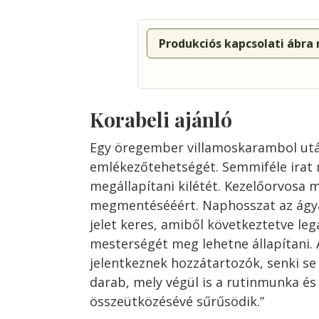
Produkciós kapcsolati ábra
Korabeli ajánló
Egy öregember villamoskarambol után
emlékezőtehetségét. Semmiféle irat 
megállapítani kilétét. Kezelőorvosa 
megmentésééért. Naphosszat az ágya 
jelet keres, amiből következtetve le
mesterségét meg lehetne állapítani.
jelentkeznek hozzátartozók, senki se 
darab, mely végül is a rutinmunka és
összeütközésévé sűrűsödik.”