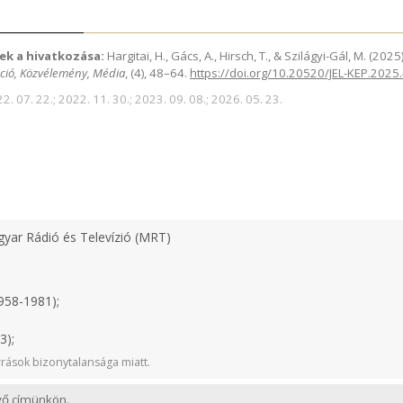
ek a hivatkozása:
Hargitai, H., Gács, A., Hirsch, T., & Szilágyi-Gál, M. (2
ció, Közvélemény, Média
, (4), 48–64.
https://doi.org/10.20520/JEL-KEP.2025
2. 07. 22.; 2022. 11. 30.; 2023. 09. 08.; 2026. 05. 23.
yar Rádió és Televízió (MRT)
958-1981);
3);
rások bizonytalansága miatt.
evő címünkön.