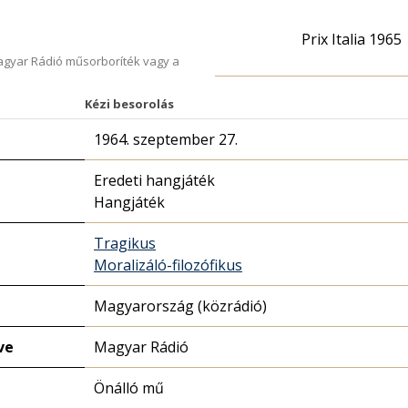
Prix Italia 1965
Magyar Rádió műsorboríték vagy a
Kézi besorolás
1964. szeptember 27.
Eredeti hangjáték
Hangjáték
Tragikus
Moralizáló-filozófikus
Magyarország (közrádió)
ve
Magyar Rádió
Önálló mű