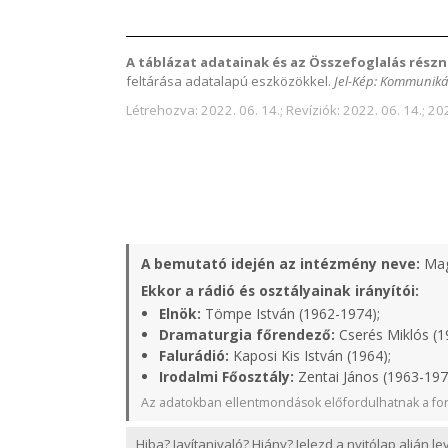
A táblázat adatainak és az Összefoglalás részn
feltárása adatalapú eszközökkel.
Jel-Kép: Kommuniká
Létrehozva: 2022. 06. 14.; Revíziók: 2022. 06. 14.; 202
A bemutató idején az intézmény neve:
Mag
Ekkor a rádió és osztályainak irányítói:
Elnök:
Tömpe István (1962-1974);
Dramaturgia főrendező:
Cserés Miklós (1
Falurádió:
Kaposi Kis István (1964);
Irodalmi Főosztály:
Zentai János (1963-197
Az adatokban ellentmondások előfordulhatnak a for
Hiba? Javítanivaló? Hiány? Jelezd a nyitólap alján l