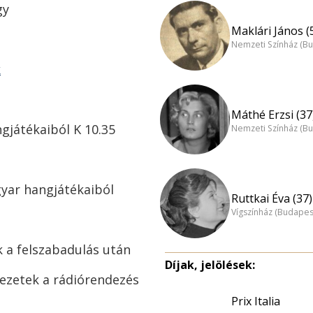
gy
Maklári János (
Nemzeti Színház (B
k
Máthé Erzsi (37
gjátékaiból K 10.35
Nemzeti Színház (B
gyar hangjátékaiból
Ruttkai Éva (37)
Vígszínház (Budapes
k a felszabadulás után
Díjak, jelölések:
jezetek a rádiórendezés
Prix Italia