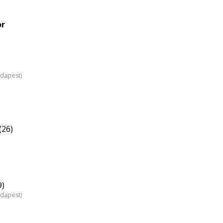
or
udapest)
(26)
9)
udapest)