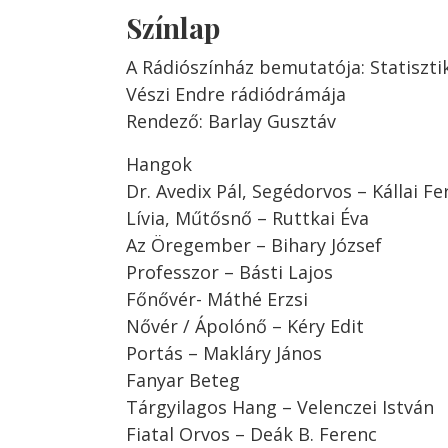
Színlap
A Rádiószínház bemutatója: Statiszti
Vészi Endre rádiódrámája
Rendező: Barlay Gusztáv
Hangok
Dr. Avedix Pál, Segédorvos – Kállai Fe
Lívia, Műtősnő – Ruttkai Éva
Az Öregember – Bihary József
Professzor – Básti Lajos
Főnővér- Máthé Erzsi
Nővér / Ápolónő – Kéry Edit
Portás – Makláry János
Fanyar Beteg
Tárgyilagos Hang – Velenczei István
Fiatal Orvos – Deák B. Ferenc