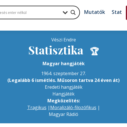
Mutatók
Stat
Vészi Endre
Statisztika
🏆
Magyar hangjáték
1964. szeptember 27.
(Legalább 6 ismétlés. Műsoron tartva 24 éven át)
Eredeti hangjáték
Hangjáték
Megközelítés:
Tragikus
|
Moralizáló-filozófikus
|
Magyar Rádió