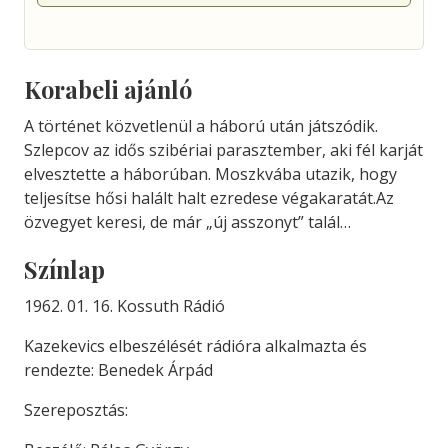
Korabeli ajánló
A történet közvetlenül a háború után játszódik.
Szlepcov az idős szibériai parasztember, aki fél karját
elvesztette a háborúban. Moszkvába utazik, hogy
teljesítse hősi halált halt ezredese végakaratát.Az
özvegyet keresi, de már „új asszonyt” talál…
Színlap
1962. 01. 16. Kossuth Rádió
Kazekevics elbeszélését rádióra alkalmazta és
rendezte: Benedek Árpád
Szereposztás: