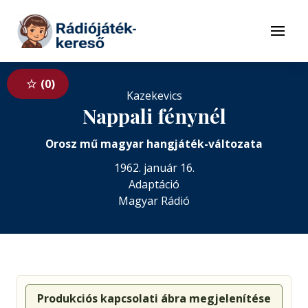
Tovább a navigációhoz
Tovább a tartalomhoz
Menü
0
Kazekevics
Nappali fénynél
Orosz mű magyar hangjáték-változata
1962. január 16.
Adaptáció
Magyar Rádió
Produkciós kapcsolati ábra megjelenítése