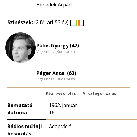
Benedek Árpád
Színészek:
(2 fő, átl. 53 év)
Életkori
eloszlás
nagyítása
Pálos György (42)
Vígszínház (Budapest)
Páger Antal (63)
Vígszínház (Budapest)
Kézi besorolás
AI kategorizálás
Bemutató
1962. január
dátuma
16.
Rádiós műfaji
Adaptáció
besorolás