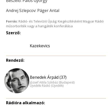
Beszélő: Pálos György
Andrej Szlepcov: Páger Antal
Forrás:
Rádió- és Televízió Újság; Kiegészítésként Magyar Rádió
műsorboríték vagy a hangjáték konferálása
Szerző:
Kazekevics
Rendező:
Benedek Árpád (37)
József Attila Színház (Budapest)
Újvidéki Rádió (Újvidék)
Rádióra alkalmazó: