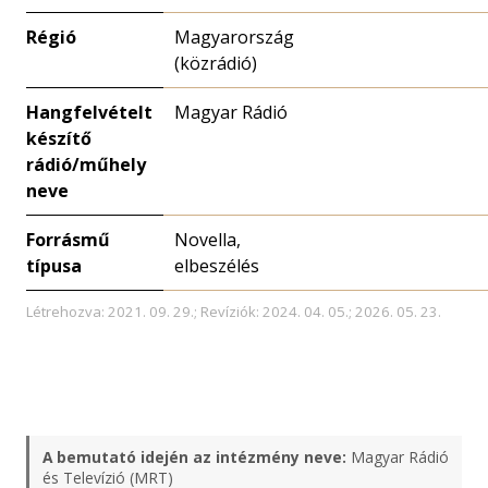
Régió
Magyarország
(közrádió)
Hangfelvételt
Magyar Rádió
készítő
rádió/műhely
neve
Forrásmű
Novella,
típusa
elbeszélés
Létrehozva: 2021. 09. 29.; Revíziók: 2024. 04. 05.; 2026. 05. 23.
A bemutató idején az intézmény neve:
Magyar Rádió
és Televízió (MRT)