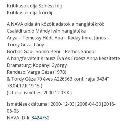
Kritikusok díja Színészi dij
Kritikusok díja Írói díj
A NAVA oldalán közölt adatok a hangjátékról:
Családi tabló Mándy Iván hangjátéka
Anya – Temessy Hédi, Apa – Ráday Imre, János –
Tordy Géza, Lány –
Borbás Gabi, Somló Béni – Pethes Sándor
A hangfelvételt Krausz Éva és Erdész Anna készítette
Dramaturg: Kopányi György
Rendezo: Varga Géza (1978)
& Tordy Géza 70 éves A226563 konf. rajta 3434″
78.04.17.K.19.15 )
(Utolsó ismétlés: 2000.12.03.K.)
Ismétlések dátumai: 2000-12-03|2008-04-30|2016-
06-05
NAVA ID-k:
3424752