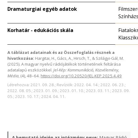
Dramaturgiai egyéb adatok
Filmszer
Színház
Korhatár - edukációs skála
Fiatalok
Klasszik
A táblázat adatainak és az Összefoglalás résznek a
hivatkozása:
Hargitai, H., Gács, A., Hirsch, T., & Szilágyi-Gál, M.
(2025). A magyar nyelvű rádiójátékok történetének feltárása
adatalapú eszközökkel.
Jel-Kép: Kommunikáció, Közvélemény,
Média
, (4), 48–64.
https://doi.org/10.20520/JEL-KEP.2025.4.49
Létrehozva: 2021. 09. 28.; Revíziók: 2022. 04. 14.; 2022. 06. 23.;
2022. 08. 05.; 2023. 01. 09.; 2023. 01. 10.; 2023. 03. 11.; 2023. 09.
05.; 2023. 10. 17.; 2024. 04. 11.
A bemutató idején az intézmény neve:
Magyar Rádió