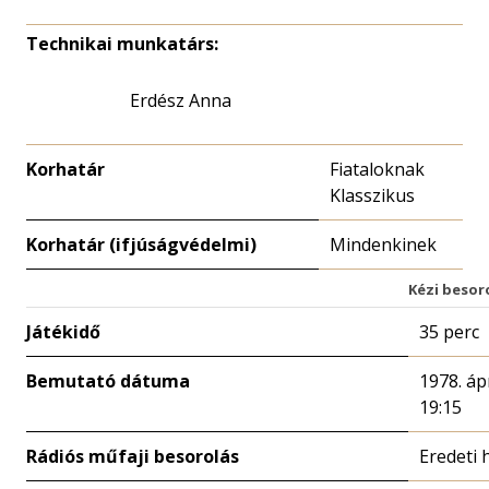
Technikai munkatárs:
Erdész Anna
Korhatár
Fiataloknak
Klasszikus
Korhatár (ifjúságvédelmi)
Mindenkinek
Kézi besor
Játékidő
35 perc
Bemutató dátuma
1978. ápr
19:15
Rádiós műfaji besorolás
Eredeti 