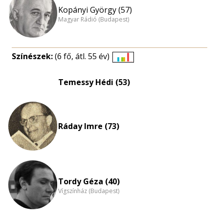
Kopányi György (57)
Magyar Rádió (Budapest)
Színészek:
(6 fő, átl. 55 év)
Életkori
eloszlás
Temessy Hédi (53)
nagyítása
Ráday Imre (73)
Tordy Géza (40)
Vígszínház (Budapest)