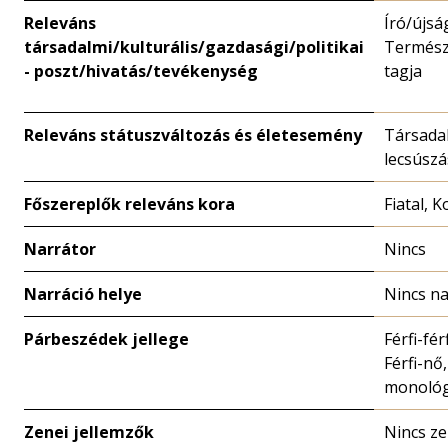
Releváns
Író/újsá
társadalmi/kulturális/gazdasági/politikai
Termész
- poszt/hivatás/tevékenység
tagja
Releváns státuszváltozás és életesemény
Társada
lecsúszá
Főszereplők releváns kora
Fiatal, K
Narrátor
Nincs
Narráció helye
Nincs na
Párbeszédek jellege
Férfi-fér
Férfi-nő,
monoló
Zenei jellemzők
Nincs z