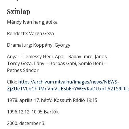
Színlap
Mándy Iván hangjátéka
Rendezte: Varga Géza
Dramaturg: Koppányi György
Anya – Temessy Hédi, Apa – Ráday Imre, János –
Tordy Géza, Lány – Borbás Gabi, Somló Béni –
Pethes Sándor
Cikk:
https://archivum.mtva.hu/images/news/NEWS-
ZjZUeTVLbGhRMnVmVUE5bEhYWEVKaDUxbTA2TS9lRF
1978. április 17. hétfő Kossuth Rádió 19:15
1996.12.12. 10.05 Bartók
2000. december 3.