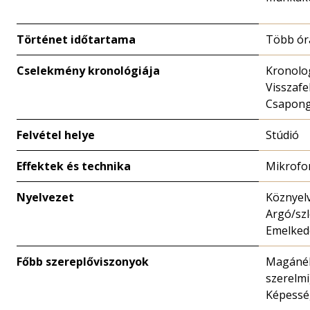
Történet időtartama
Több ór
Cselekmény kronológiája
Kronolo
Visszafe
Csapon
Felvétel helye
Stúdió
Effektek és technika
Mikrofo
Nyelvezet
Köznyelv
Argó/szl
Emelkede
Főbb szereplőviszonyok
Magánél
szerelmi
Képessé