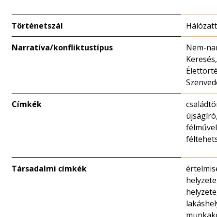
Történetszál
Hálózat
Narratíva/konfliktustípus
Nem-nar
Keresés
Élettört
Szenved
Címkék
családtör
újságíró,
félművel
féltehet
Társadalmi címkék
értelmis
helyzete
helyzete
lakáshel
munkak