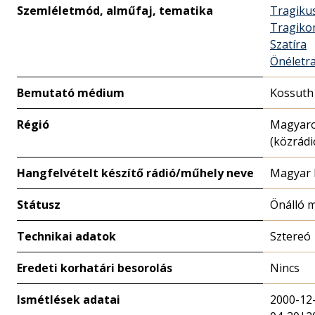
Szemléletmód, alműfaj, tematika
Tragiku
Tragiko
Szatíra
Önéletra
Bemutató médium
Kossuth
Régió
Magyar
(közrádi
Hangfelvételt készítő rádió/műhely neve
Magyar 
Státusz
Önálló 
Technikai adatok
Sztereó
Eredeti korhatári besorolás
Nincs
Ismétlések adatai
2000-12