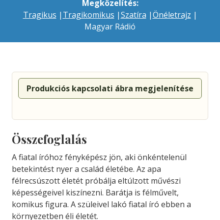
Megközelítés:
Tragikus
|
Tragikomikus
|
Szatíra
|
Önéletrajz
|
Magyar Rádió
Produkciós kapcsolati ábra megjelenítése
Összefoglalás
A fiatal íróhoz fényképész jön, aki önkéntelenül
betekintést nyer a család életébe. Az apa
félrecsúszott életét próbálja eltúlzott művészi
képességeivel kiszínezni. Barátja is félművelt,
komikus figura. A szüleivel lakó fiatal író ebben a
környezetben éli életét.