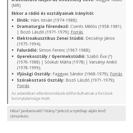
(MR)
Ekkor a rádió és osztályainak irányítói:
Elnök:
Hárs István (1974-1988);
Dramaturgia főrendező:
Cserés Miklós (1958-1981)
| Bozó László (1971-1979);
Forrás
Elektroakusztikus Zenei Stúdió:
Decsényi János
(1975-1994);
Falurádió:
Simon Ferenc (1967-1988);
Gyerekosztály / Gyermekstúdió:
Szabó Éva (?)
(1976-1988) | Sóskuti Márta (1978) | Varsányi Anikó
(1978-1999);
Ifjúsági Osztály:
Faggyas Sándor (1968-1979);
Forrás
Szórakoztató Osztály:
Bozó László (1971-1979);
Forrás
Az adatokban ellentmondások előfordulhatnak a források
bizonytalansága miatt.
Hiba? Javítanivaló? Hiány? Jelezd a nyitólap alján levő
címünkön.