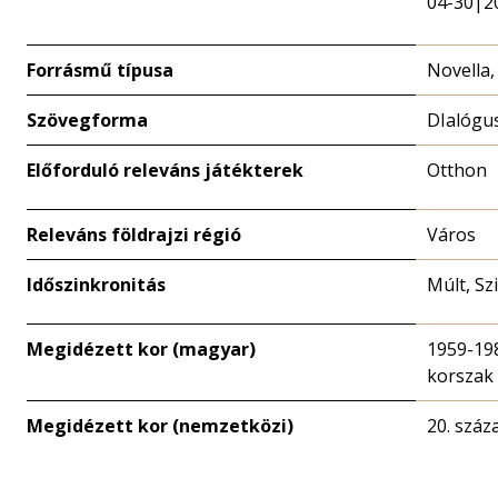
04-30|2
Forrásmű típusa
Novella,
Szövegforma
DIalógu
Előforduló releváns játékterek
Otthon
Releváns földrajzi régió
Város
Időszinkronitás
Múlt, Sz
Megidézett kor (magyar)
1959-19
korszak
Megidézett kor (nemzetközi)
20. száz