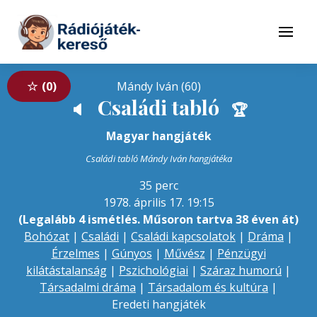
Tovább a navigációhoz
Tovább a tartalomhoz
Menü
0
Mándy Iván (60)
Családi tabló
🔈
🏆
Magyar hangjáték
Családi tabló Mándy Iván hangjátéka
35 perc
1978. április 17. 19:15
(Legalább 4 ismétlés. Műsoron tartva 38 éven át)
Bohózat
|
Családi
|
Családi kapcsolatok
|
Dráma
|
Érzelmes
|
Gúnyos
|
Művész
|
Pénzügyi
kilátástalanság
|
Pszichológiai
|
Száraz humorú
|
Társadalmi dráma
|
Társadalom és kultúra
|
Eredeti hangjáték