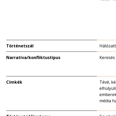
Történetszál
Hálózat
Narratíva/konfliktustípus
Keresés
Címkék
Tévé, k
elhülyül
emberek
média ha