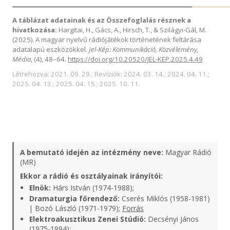
A táblázat adatainak és az Összefoglalás résznek a
hivatkozása:
Hargitai, H., Gács, A., Hirsch, T., & Szilágyi-Gál, M.
(2025). A magyar nyelvű rádiójátékok történetének feltárása
adatalapú eszközökkel.
Jel-Kép: Kommunikáció, Közvélemény,
Média
, (4), 48–64.
https://doi.org/10.20520/JEL-KEP.2025.4.49
Létrehozva: 2021. 09. 29.; Revíziók: 2024. 03. 14.; 2024. 04. 11.;
2025. 04. 13.; 2025. 04. 15.; 2025. 10. 11.
A bemutató idején az intézmény neve:
Magyar Rádió
(MR)
Ekkor a rádió és osztályainak irányítói:
Elnök:
Hárs István (1974-1988);
Dramaturgia főrendező:
Cserés Miklós (1958-1981)
| Bozó László (1971-1979);
Forrás
Elektroakusztikus Zenei Stúdió:
Decsényi János
(1975-1994);