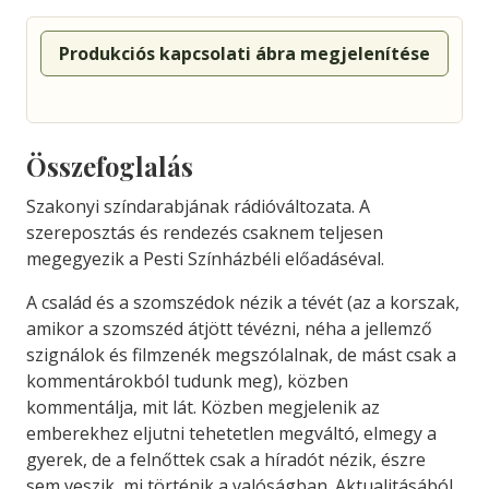
Produkciós kapcsolati ábra megjelenítése
Összefoglalás
Szakonyi színdarabjának rádióváltozata. A
szereposztás és rendezés csaknem teljesen
megegyezik a Pesti Színházbéli előadáséval.
A család és a szomszédok nézik a tévét (az a korszak,
amikor a szomszéd átjött tévézni, néha a jellemző
szignálok és filmzenék megszólalnak, de mást csak a
kommentárokból tudunk meg), közben
kommentálja, mit lát. Közben megjelenik az
emberekhez eljutni tehetetlen megváltó, elmegy a
gyerek, de a felnőttek csak a híradót nézik, észre
sem veszik, mi történik a valóságban. Aktualitásából