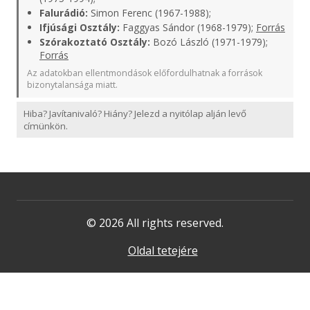
Falurádió:
Simon Ferenc (1967-1988);
Ifjúsági Osztály:
Faggyas Sándor (1968-1979);
Forrás
Szórakoztató Osztály:
Bozó László (1971-1979);
Forrás
Az adatokban ellentmondások előfordulhatnak a források
bizonytalansága miatt.
Hiba? Javítanivaló? Hiány? Jelezd a nyitólap alján levő
címünkön.
© 2026 All rights reserved.
Oldal tetejére