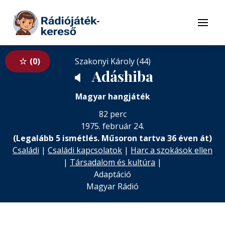
Tovább a navigációhoz
Tovább a tartalomhoz
Menü
0
Szakonyi Károly (44)
Adáshiba
🔈
Magyar hangjáték
82 perc
1975. február 24.
(Legalább 5 ismétlés. Műsoron tartva 36 éven át)
Családi
|
Családi kapcsolatok
|
Harc a szokások ellen
|
Társadalom és kultúra
|
Adaptáció
Magyar Rádió