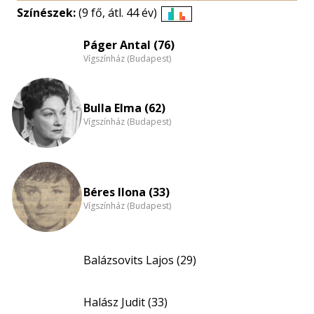
Színészek:
(9 fő, átl. 44 év)
Életkori
eloszlás
Páger Antal (76)
Vígszínház (Budapest)
nagyítása
Bulla Elma (62)
Vígszínház (Budapest)
Béres Ilona (33)
Vígszínház (Budapest)
Balázsovits Lajos (29)
Halász Judit (33)