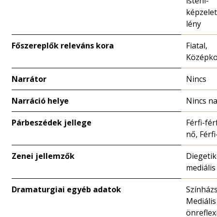
isteni-
képzelet
lény
Főszereplők releváns kora
Fiatal,
Középko
Narrátor
Nincs
Narráció helye
Nincs na
Párbeszédek jellege
Férfi-fér
nő, Férf
Zenei jellemzők
Diegeti
mediális
Dramaturgiai egyéb adatok
Színházs
Mediális
önreflex