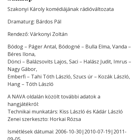
Szakonyi Károly komédiájának rádióváltozata
Dramaturg: Bárdos Pál
Rendező: Várkonyi Zoltán
Bódog – Páger Antal, Bódogné – Bulla Elma, Vanda –
Béres Ilona,
Dönci – Balázsovits Lajos, Saci – Halász Judit, Imrus –
Nagy Gábor,
Emberfi – Tahi Tóth László, Szucs úr – Kozák László,
Hang – Tóth László
A NAVA oldalán közölt további adatok a
hangjátékról:
Technikai munkatárs: Kiss László és Kádár László
Zenei szerkeszto: Horkai Rózsa
Ismétlések dátumai: 2006-10-30|2010-07-19|2011-
09-05