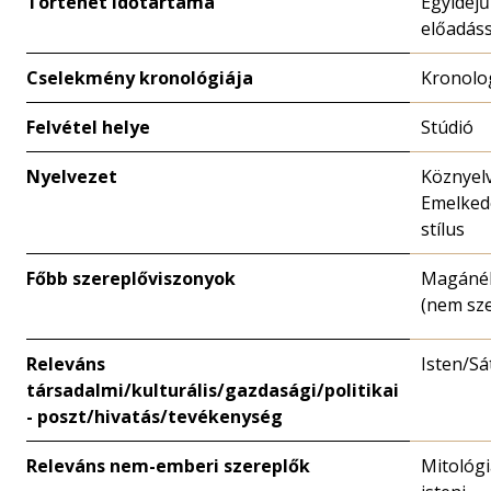
Történet időtartama
Egyidejű
előadáss
Cselekmény kronológiája
Kronolo
Felvétel helye
Stúdió
Nyelvezet
Köznyelv
Emelked
stílus
Főbb szereplőviszonyok
Magánél
(nem sze
Releváns
Isten/Sá
társadalmi/kulturális/gazdasági/politikai
- poszt/hivatás/tevékenység
Releváns nem-emberi szereplők
Mitológi