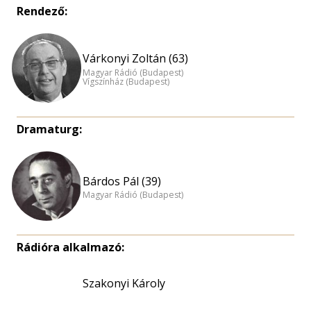
Rendező:
Várkonyi Zoltán (63)
Magyar Rádió (Budapest)
Vígszínház (Budapest)
Dramaturg:
Bárdos Pál (39)
Magyar Rádió (Budapest)
Rádióra alkalmazó:
Szakonyi Károly