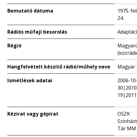
Bemutató dátuma
1975. fe
24.
Rádiós műfaji besorolás
Adaptác
Régió
Magyar
(közrádi
Hangfelvételt készítő rádió/műhely neve
Magyar 
Ismétlések adatai
2006-10
30|2010
19|2011
Kézirat vagy gépirat
OSZK
Színházt
Tár MM