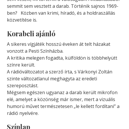
semmit sem vesztett a darab. Történik sajnos 1969-
ben? Közben van krimi, híradó, és a holdraszállás
közvetítése is.
Korabeli ajánló
A sikeres vígjáték hosszú éveken át telt házakat
vonzott a Pesti Színházba.
A kritika melegen fogadta, külföldön is többhelyütt
színre került.
A rádióváltozatot a szerző írta, s Várkonyi Zoltán
szinte változatlanul meghagyta az eredeti
szereposztást.
Mégsem egészen ugyanaz a darab került mikrofon
elé, amelyet a közönség már ismer, mert a vizuális
humorú művet természetesen „le kellett fordítani” a
rádió nyelvére.
Színlap