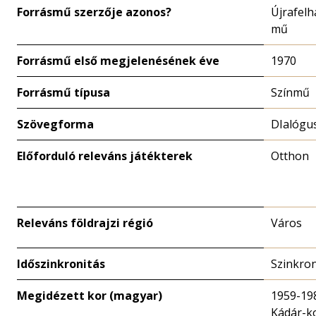
Forrásmű szerzője azonos?
Újrafelh
mű
Forrásmű első megjelenésének éve
1970
Forrásmű típusa
Színmű
Szövegforma
DIalógu
Előforduló releváns játékterek
Otthon
Releváns földrajzi régió
Város
Időszinkronitás
Szinkro
Megidézett kor (magyar)
1959-19
Kádár-k