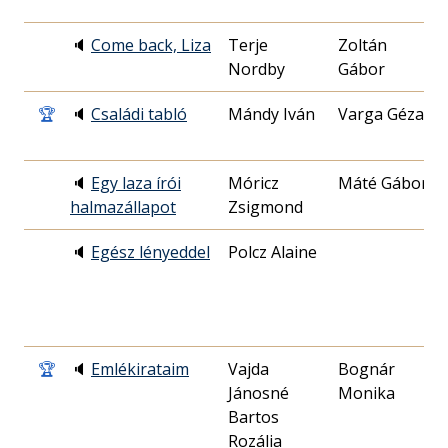
🔈
Come back, Liza
Terje
Zoltán
2
Nordby
Gábor
0
🏆
🔈
Családi tabló
Mándy Iván
Varga Géza
1
1
🔈
Egy laza írói
Móricz
Máté Gábor
2
halmazállapot
Zsigmond
2
🔈
Egész lényeddel
Polcz Alaine
2
3
🏆
🔈
Emlékirataim
Vajda
Bognár
1
Jánosné
Monika
0
Bartos
Rozália