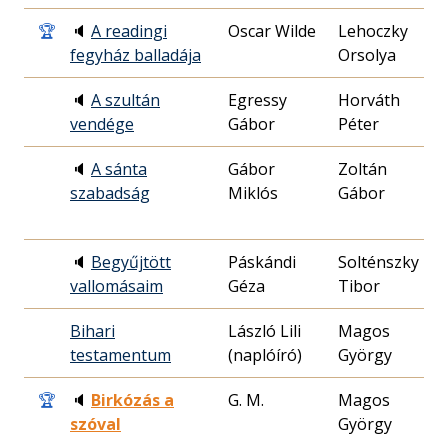
🏆
🔈
A readingi
Oscar Wilde
Lehoczky
2
fegyház balladája
Orsolya
3
🔈
A szultán
Egressy
Horváth
1
vendége
Gábor
Péter
1
🔈
A sánta
Gábor
Zoltán
1
szabadság
Miklós
Gábor
2
🔈
Begyűjtött
Páskándi
Solténszky
2
vallomásaim
Géza
Tibor
2
Bihari
László Lili
Magos
1
testamentum
(naplóíró)
György
2
🏆
🔈
Birkózás a
G. M.
Magos
1
szóval
György
2