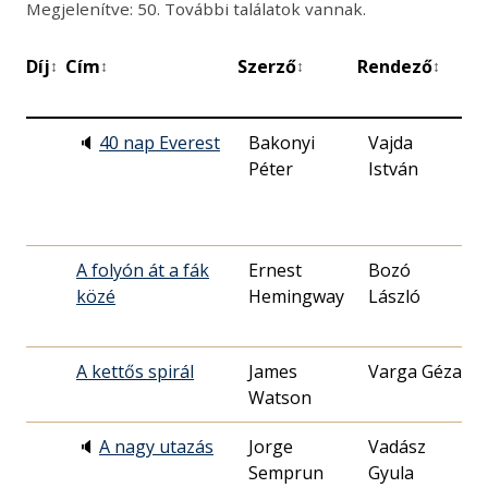
Megjelenítve: 50. További találatok vannak.
Díj
Cím
Szerző
Rendező
B
↕
↕
↕
↕
d
🔈
40 nap Everest
Bakonyi
Vajda
1
Péter
István
0
A folyón át a fák
Ernest
Bozó
1
közé
Hemingway
László
1
A kettős spirál
James
Varga Géza
1
Watson
0
🔈
A nagy utazás
Jorge
Vadász
1
Semprun
Gyula
1