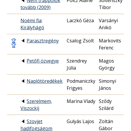
🔈
Nem trappolok
Polcz Alaine
Solténszky
2
tovább (2009)
Tibor
3
Noémi fia;
Laczkó Géza
Varsányi
1
Királyhágó
Anikó
1
🏆
🔈
Parasztregény
Csalog Zsolt
Markovits
2
🏆
Ferenc
1
🔈
Petőfi özvegye
Szendrey
Magos
1
Júlia
György
2
🔈
Naplótöredékek
Podmaniczky
Simonyi
1
Frigyes
János
0
🔈
Szerelmem,
Marina Vlady
Sződy
2
Viszockij
Szilárd
1
🔈
Szovjet
Gulyás Lajos
Zoltán
1
hadifogságom
Gábor
2