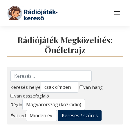
Tovább a navigációhoz
Tovább a tartalomhoz
Menü
Rádiójáték Megközelítés:
Önéletrajz
Keresés helye
van hang
van összefoglaló
Keresés
Régió
Keresés / szűrés
Évtized