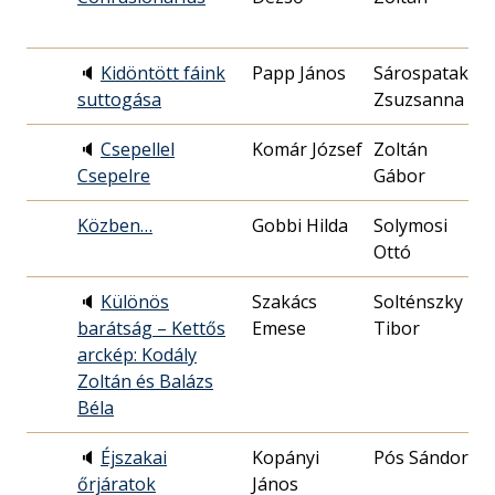
🔈
Kidöntött fáink
Papp János
Sárospataki
2
suttogása
Zsuzsanna
2
🔈
Csepellel
Komár József
Zoltán
2
Csepelre
Gábor
1
Közben…
Gobbi Hilda
Solymosi
1
Ottó
1
🔈
Különös
Szakács
Solténszky
2
barátság – Kettős
Emese
Tibor
2
arckép: Kodály
Zoltán és Balázs
Béla
🔈
Éjszakai
Kopányi
Pós Sándor
1
őrjáratok
János
2