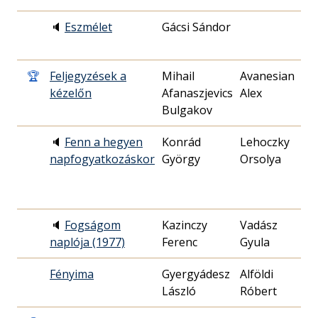
🔈
Eszmélet
Gácsi Sándor
1
1
🏆
Feljegyzések a
Mihail
Avanesian
1
kézelőn
Afanaszjevics
Alex
2
Bulgakov
🔈
Fenn a hegyen
Konrád
Lehoczky
2
napfogyatkozáskor
György
Orsolya
0
🔈
Fogságom
Kazinczy
Vadász
1
naplója (1977)
Ferenc
Gyula
2
Fényima
Gyergyádesz
Alföldi
2
László
Róbert
0