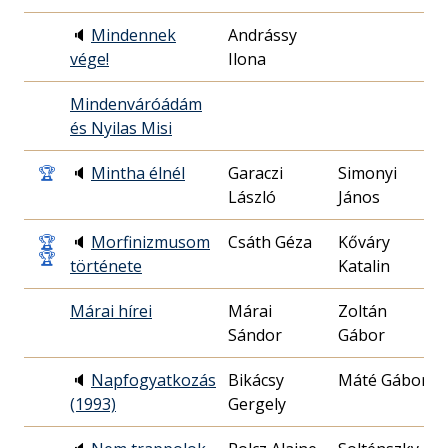
🔈
Mindennek
Andrássy
2
vége!
Ilona
0
Mindenváróádám
1
és Nyilas Misi
1
🏆
🔈
Mintha élnél
Garaczi
Simonyi
1
László
János
2
🏆
🔈
Morfinizmusom
Csáth Géza
Kőváry
1
🏆
története
Katalin
0
Márai hírei
Márai
Zoltán
1
Sándor
Gábor
0
🔈
Napfogyatkozás
Bikácsy
Máté Gábor
1
(1993)
Gergely
1