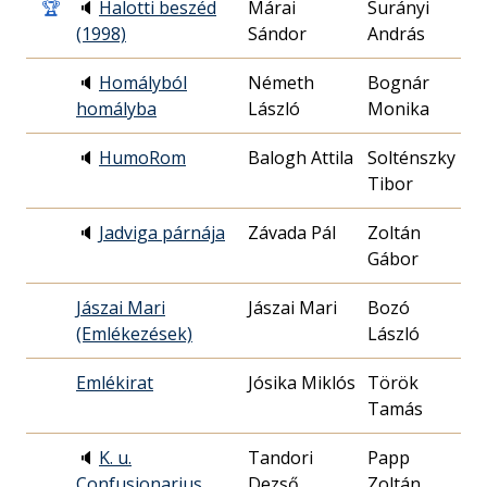
🏆
🔈
Halotti beszéd
Márai
Surányi
1
(1998)
Sándor
András
1
🔈
Homályból
Németh
Bognár
2
homályba
László
Monika
1
🔈
HumoRom
Balogh Attila
Solténszky
2
Tibor
1
🔈
Jadviga párnája
Závada Pál
Zoltán
1
Gábor
0
Jászai Mari
Jászai Mari
Bozó
1
(Emlékezések)
László
2
Emlékirat
Jósika Miklós
Török
1
Tamás
0
🔈
K. u.
Tandori
Papp
1
Confusionarius
Dezső
Zoltán
1