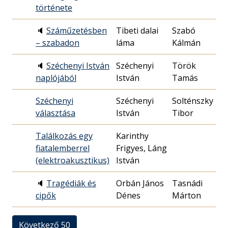
története
🔈
Száműzetésben
Tibeti dalai
Szabó
1
– szabadon
láma
Kálmán
2
🔈
Széchenyi István
Széchenyi
Török
1
naplójából
István
Tamás
2
Széchenyi
Széchenyi
Solténszky
2
választása
István
Tibor
3
Találkozás egy
Karinthy
1
fiatalemberrel
Frigyes, Láng
0
(elektroakusztikus)
István
🔈
Tragédiák és
Orbán János
Tasnádi
2
cipők
Dénes
Márton
2
Következő 50