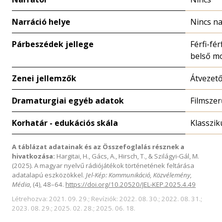
Narráció helye
Nincs na
Párbeszédek jellege
Férfi-fér
belső m
Zenei jellemzők
Átvezet
Dramaturgiai egyéb adatok
Filmszer
Korhatár - edukációs skála
Klasszik
A táblázat adatainak és az Összefoglalás résznek a
hivatkozása:
Hargitai, H., Gács, A., Hirsch, T., & Szilágyi-Gál, M.
(2025). A magyar nyelvű rádiójátékok történetének feltárása
adatalapú eszközökkel.
Jel-Kép: Kommunikáció, Közvélemény,
Média
, (4), 48–64.
https://doi.org/10.20520/JEL-KEP.2025.4.49
Létrehozva: 2021. 09. 29.; Revíziók: 2022. 08. 30.; 2022. 08. 31.;
2023. 08. 29.; 2025. 02. 28.; 2025. 06. 18.