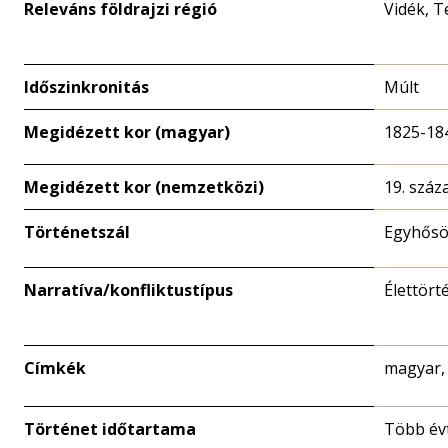
Releváns földrajzi régió
Vidék, 
Időszinkronitás
Múlt
Megidézett kor (magyar)
1825-18
Megidézett kor (nemzetközi)
19. száz
Történetszál
Egyhősö
Narratíva/konfliktustípus
Élettört
Címkék
magyar, 
Történet időtartama
Több év