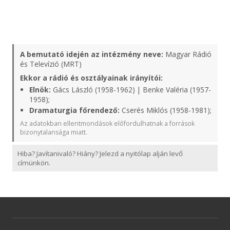
A bemutató idején az intézmény neve:
Magyar Rádió
és Televízió (MRT)
Ekkor a rádió és osztályainak irányítói:
Elnök:
Gács László (1958-1962) | Benke Valéria (1957-
1958);
Dramaturgia főrendező:
Cserés Miklós (1958-1981);
Az adatokban ellentmondások előfordulhatnak a források
bizonytalansága miatt.
Hiba? Javítanivaló? Hiány? Jelezd a nyitólap alján levő
címünkön.