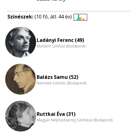
Színészek:
(10 fő, átl. 44 év)
Életkori
eloszlás
nagyítása
Ladányi Ferenc (49)
Madách Színház (Budapest)
Balázs Samu (52)
Nemzeti Színház (Budapest)
Ruttkai Éva (31)
Magyar Néphadsereg Színháza (Budapest)