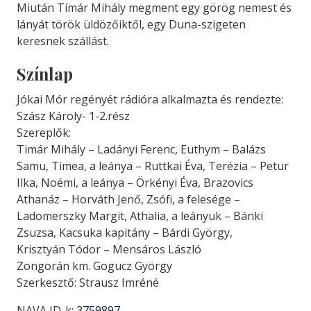
Miután Tímár Mihály megment egy görög nemest és
lányát török üldözőiktől, egy Duna-szigeten
keresnek szállást.
Színlap
Jókai Mór regényét rádióra alkalmazta és rendezte:
Szász Károly- 1-2.rész
Szereplők:
Timár Mihály – Ladányi Ferenc, Euthym – Balázs
Samu, Timea, a leánya – Ruttkai Éva, Terézia – Petur
Ilka, Noémi, a leánya – Örkényi Éva, Brazovics
Athanáz – Horváth Jenő, Zsófi, a felesége –
Ladomerszky Margit, Athalia, a leányuk – Bánki
Zsuzsa, Kacsuka kapitány – Bárdi György,
Krisztyán Tódor – Mensáros László
Zongorán km. Gogucz György
Szerkesztő: Strausz Imréné
NAVA ID-k:
3759897