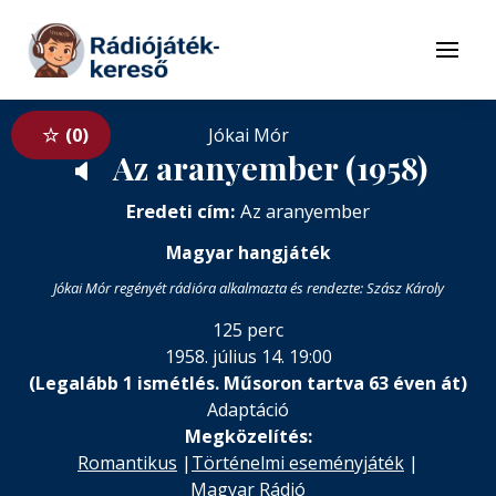
Tovább a navigációhoz
Tovább a tartalomhoz
Menü
0
Jókai Mór
Az aranyember (1958)
🔈
Eredeti cím:
Az aranyember
Magyar hangjáték
Jókai Mór regényét rádióra alkalmazta és rendezte: Szász Károly
125 perc
1958. július 14. 19:00
(Legalább 1 ismétlés. Műsoron tartva 63 éven át)
Adaptáció
Megközelítés:
Romantikus
|
Történelmi eseményjáték
|
Magyar Rádió