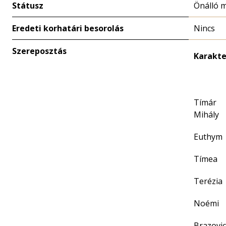
Státusz
Önálló 
Eredeti korhatári besorolás
Nincs
Szereposztás
Karakte
Tímár
Mihály
Euthym
Tímea
Terézia
Noémi
Brazovic