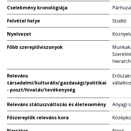
Cselekmény kronológiája
Párhuz
Felvétel helye
Stúdió
Nyelvezet
Köznyel
Főbb szereplőviszonyok
Munkaka
Szerelmi
hierarch
Releváns
Erőszaks
társadalmi/kulturális/gazdasági/politikai
vállalko
- poszt/hivatás/tevékenység
Releváns státuszváltozás és életesemény
Anyagi s
Főszereplők releváns kora
Középk
Narrátor
Nincs