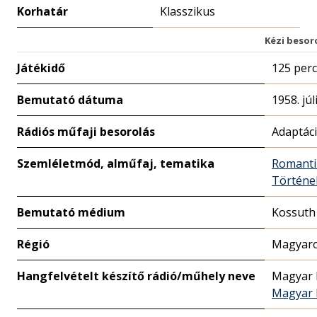
Korhatár
Klasszikus
Kézi besor
Játékidő
125 perc
Bemutató dátuma
1958. júl
Rádiós műfaji besorolás
Adaptác
Szemléletmód, alműfaj, tematika
Romanti
Történe
Bemutató médium
Kossuth
Régió
Magyaro
Hangfelvételt készítő rádió/műhely neve
Magyar 
Magyar R