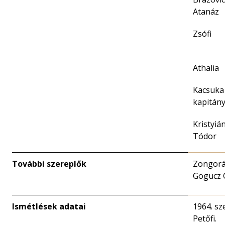
Atanáz
Zsófi
Athalia
Kacsuka
kapitán
Kristyiá
Tódor
További szereplők
Zongorá
Gogucz 
Ismétlések adatai
1964. sz
Petőfi.