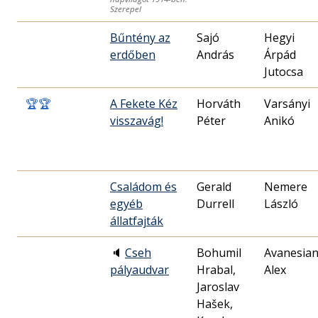
Szerepel
Bűntény az
Sajó
Hegyi
erdőben
András
Árpád
Jutocsa
🏆
🏆
A Fekete Kéz
Horváth
Varsányi
visszavág!
Péter
Anikó
Családom és
Gerald
Nemere
egyéb
Durrell
László
állatfajták
🔈
Cseh
Bohumil
Avanesia
pályaudvar
Hrabal,
Alex
Jaroslav
Hašek,