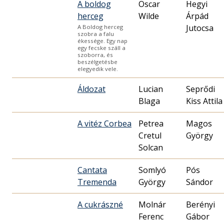
A boldog
Oscar
Hegyi
herceg
Wilde
Árpád
Jutocsa
A Boldog herceg
szobra a falu
ékessége. Egy nap
egy fecske száll a
szoborra, és
beszélgetésbe
elegyedik vele.
Áldozat
Lucian
Seprődi
Blaga
Kiss Attila
A vitéz Corbea
Petrea
Magos
Cretul
György
Solcan
Cantata
Somlyó
Pós
Tremenda
György
Sándor
A cukrászné
Molnár
Berényi
Ferenc
Gábor