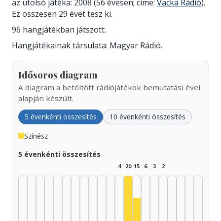
az utolsó játéka: 2008 (56 évesen; címe:
Vacka Rádió
).
Ez összesen 29 évet tesz ki.
96 hangjátékban játszott.
Hangjátékainak társulata: Magyar Rádió.
Idősoros diagram
A diagram a betöltött rádiójátékok bemutatási évei
alapján készült.
5 évenkénti összesítés
10 évenkénti összesítés
Színész
5 évenkénti összesítés
4
20
15
6
3
2