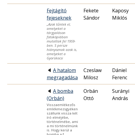
Fejtágító
Fekete
Kaposy
fejeseknek
Sándor
Miklós
„Azok tűntek el,
amelyeket a
tárgyaláson
fotokópiában
mutattak fel 1959-
ben. S persze
hiányoznak azok is,
amelyeket a
Gyorskocsi
🔈
A hatalom
Czeslaw
Dániel
megragadása
Milosz
Ferenc
🔈
A bomba
Orbán
Surányi
(Orbán)
Ottó
András
Visszaemlékezős
emlékmezsgyéken
szállunk vissza két
író elméjébe,
történelmébe, ami
a mi történelmünk
is. Hogy kerül a
bomba a f