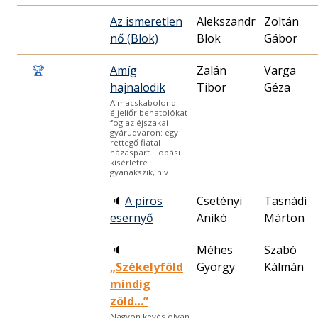
Az ismeretlen
Alekszandr
Zoltán
nő (Blok)
Blok
Gábor
🏆
Amíg
Zalán
Varga
hajnalodik
Tibor
Géza
A macskabolond
éjjeliőr behatolókat
fog az éjszakai
gyárudvaron: egy
rettegő fiatal
házaspárt. Lopási
kísérletre
gyanakszik, hív
🔈
A piros
Csetényi
Tasnádi
esernyő
Anikó
Márton
🔈
Méhes
Szabó
„Székelyföld
György
Kálmán
mindig
zöld…”
Nagyon kevés olyan