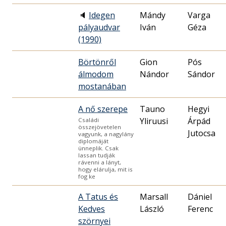
🔈
Idegen
Mándy
Varga
pályaudvar
Iván
Géza
(1990)
Börtönről
Gion
Pós
álmodom
Nándor
Sándor
mostanában
A nő szerepe
Tauno
Hegyi
Yliruusi
Árpád
Családi
összejövetelen
Jutocsa
vagyunk, a nagylány
diplomáját
ünneplik. Csak
lassan tudják
rávenni a lányt,
hogy elárulja, mit is
fog ke
A Tatus és
Marsall
Dániel
Kedves
László
Ferenc
szörnyei