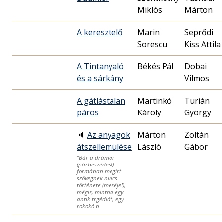
Miklós
Márton
A keresztelő
Marin
Seprődi
Sorescu
Kiss Attila
A Tintanyaló
Békés Pál
Dobai
és a sárkány
Vilmos
A gátlástalan
Martinkó
Turián
páros
Károly
György
🔈
Az anyagok
Márton
Zoltán
átszellemülése
László
Gábor
”Bár a drámai
(párbeszédes!)
formában megírt
szövegnek nincs
története (meséje!),
mégis, mintha egy
antik trgédiát, egy
rokokó b