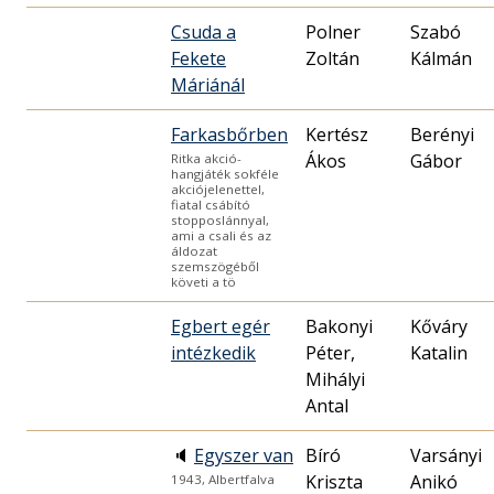
Csuda a
Polner
Szabó
Fekete
Zoltán
Kálmán
Máriánál
Farkasbőrben
Kertész
Berényi
Ákos
Gábor
Ritka akció-
hangjáték sokféle
akciójelenettel,
fiatal csábító
stopposlánnyal,
ami a csali és az
áldozat
szemszögéből
követi a tö
Egbert egér
Bakonyi
Kőváry
intézkedik
Péter,
Katalin
Mihályi
Antal
🔈
Egyszer van
Bíró
Varsányi
Kriszta
Anikó
1943, Albertfalva