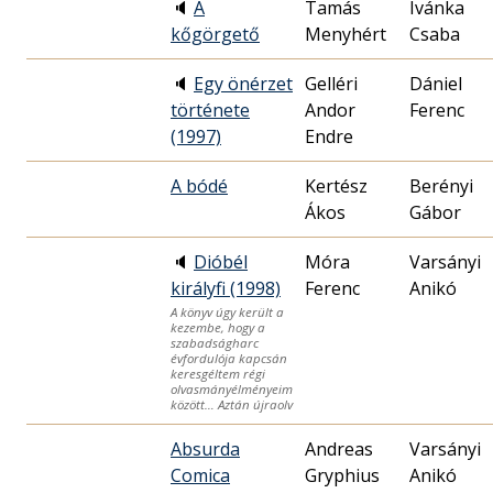
🔈
A
Tamás
Ivánka
kőgörgető
Menyhért
Csaba
🔈
Egy önérzet
Gelléri
Dániel
története
Andor
Ferenc
(1997)
Endre
A bódé
Kertész
Berényi
Ákos
Gábor
🔈
Dióbél
Móra
Varsányi
királyfi (1998)
Ferenc
Anikó
A könyv úgy került a
kezembe, hogy a
szabadságharc
évfordulója kapcsán
keresgéltem régi
olvasmányélményeim
között… Aztán újraolv
Absurda
Andreas
Varsányi
Comica
Gryphius
Anikó