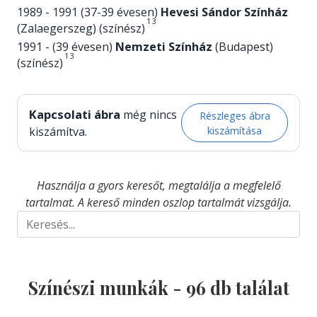
1989 - 1991 (37-39 évesen)
Hevesi Sándor Színház
1
3
(Zalaegerszeg) (színész)
1991 - (39 évesen)
Nemzeti Színház
(Budapest)
1
3
(színész)
Kapcsolati ábra
még nincs
Részleges ábra
kiszámítása
kiszámítva.
Használja a gyors keresőt, megtalálja a megfelelő
tartalmat. A kereső minden oszlop tartalmát vizsgálja.
Színészi munkák -
96
db találat