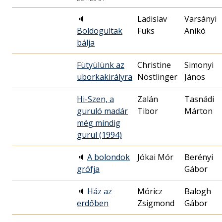
🔈
Ladislav
Varsányi
Boldogultak
Fuks
Anikó
bálja
Fütyülünk az
Christine
Simonyi
uborkakirályra
Nöstlinger
János
Hi-Szen, a
Zalán
Tasnádi
guruló madár
Tibor
Márton
még mindig
gurul (1994)
🔈
A bolondok
Jókai Mór
Berényi
grófja
Gábor
🔈
Ház az
Móricz
Balogh
erdőben
Zsigmond
Gábor