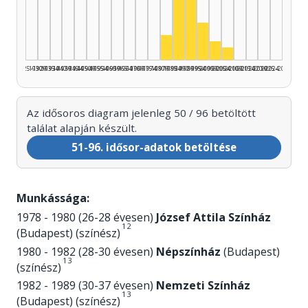
Színész, 1985–1989: 20
Színész, 1990–1994: 15
Színész, 1995–1999: 
Színész, 1980–1984: 4
Színész, 2000–200
Színész, 2005–2
1925–1929
1930–1934
1935–1939
1940–1944
1945–1949
1950–1954
1955–1959
1960–1964
1965–1969
1970–1974
1975–1979
1980–1984
1985–1989
1990–1994
1995–1999
2000–2004
2005–2009
2010–2014
2015–2019
2020–2024
2025–2026
Az idősoros diagram jelenleg 50 / 96 betöltött
találat alapján készült.
51-96. idősor-adatok betöltése
Munkássága:
1978 - 1980 (26-28 évesen)
József Attila Színház
1
2
(Budapest) (színész)
1980 - 1982 (28-30 évesen)
Népszínház
(Budapest)
1
3
(színész)
1982 - 1989 (30-37 évesen)
Nemzeti Színház
1
3
(Budapest) (színész)