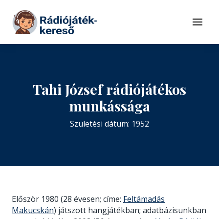
Tovább a navigációhoz
Tovább a tartalomhoz
Menü
Tahi József rádiójátékos
munkássága
Születési dátum: 1952
Először 1980 (28 évesen; címe:
Feltámadás
Makucskán
) játszott hangjátékban; adatbázisunkban