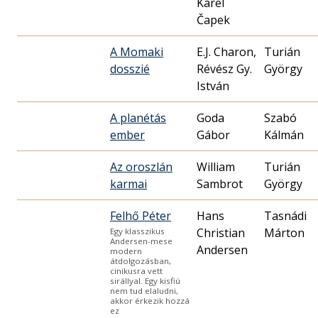
Karel
Čapek
A Momaki
E.J. Charon,
Turián
dosszié
Révész Gy.
György
István
A planétás
Goda
Szabó
ember
Gábor
Kálmán
Az oroszlán
William
Turián
karmai
Sambrot
György
Felhő Péter
Hans
Tasnádi
Christian
Márton
Egy klasszikus
Andersen-mese
Andersen
modern
átdolgozásban,
cinikusra vett
sirállyal. Egy kisfiú
nem tud elaludni,
akkor érkezik hozzá
ez