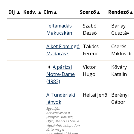
Díj
▲
Kedv.
▲
Cím
▲
Szerző
▲
Rendező
▲
Feltámadás
Szabó
Barlay
Makucskán
Dezső
Gusztáv
A két Flamingó
Takács
Cserés
Madarász
Ferenc
Miklós dr.
🔈
A párizsi
Victor
Kőváry
Notre-Dame
Hugo
Katalin
(1983)
A Tündérlaki
Heltai Jenő
Berényi
lányok
Gábor
Egy híján
hetvenévesek a
„lányok”. Boriska,
Olga, Manci és Sári a
Vígszínház színpadán
látta meg a
napvilágot 1914-ben.