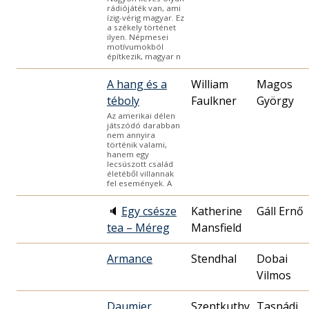
rádiójáték van, ami
ízig-vérig magyar. Ez
a székely történet
ilyen. Népmesei
motívumokból
építkezik, magyar n
A hang és a
William
Magos
téboly
Faulkner
György
Az amerikai délen
játszódó darabban
nem annyira
történik valami,
hanem egy
lecsúszott család
életéből villannak
fel események. A
🔈
Egy csésze
Katherine
Gáll Ernő
tea – Méreg
Mansfield
Armance
Stendhal
Dobai
Vilmos
Daumier
Szentkuthy
Tasnádi