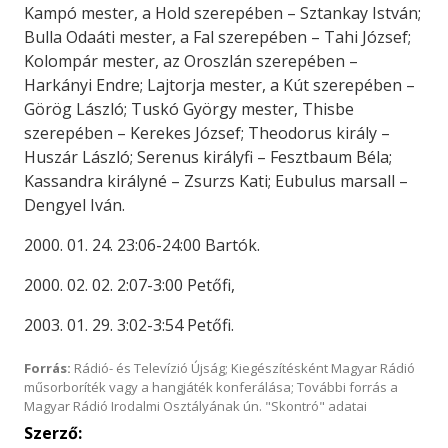
Kampó mester, a Hold szerepében – Sztankay István;
Bulla Odaáti mester, a Fal szerepében – Tahi József;
Kolompár mester, az Oroszlán szerepében –
Harkányi Endre; Lajtorja mester, a Kút szerepében –
Görög László; Tuskó György mester, Thisbe
szerepében – Kerekes József; Theodorus király –
Huszár László; Serenus királyfi – Fesztbaum Béla;
Kassandra királyné – Zsurzs Kati; Eubulus marsall –
Dengyel Iván.
2000. 01. 24. 23:06-24:00 Bartók.
2000. 02. 02. 2:07-3:00 Petőfi,
2003. 01. 29. 3:02-3:54 Petőfi.
Forrás:
Rádió- és Televízió Újság; Kiegészítésként Magyar Rádió
műsorboríték vagy a hangjáték konferálása; További forrás a
Magyar Rádió Irodalmi Osztályának ún. "Skontró" adatai
Szerző: