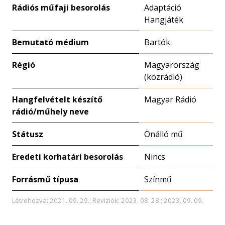
Rádiós műfaji besorolás
Adaptáció
Hangjáték
Bemutató médium
Bartók
Régió
Magyarország
(közrádió)
Hangfelvételt készítő
Magyar Rádió
rádió/műhely neve
Státusz
Önálló mű
Eredeti korhatári besorolás
Nincs
Forrásmű típusa
Színmű
Létrehozva: 2021. 09. 29.; Revíziók: 2023. 08. 28.; 2023. 09. 09.