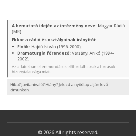
A bemutató idején az intézmény neve:
Magyar Rádió
(MR)
Ekkor a rádió és osztályainak irányítói:
Elnök:
Hajdú István (1996-2000);
Dramaturgia főrendező:
Varsányi Anikó (1994-
2002);
Az adatokban ellentmondások előfordulhatnak a források
bizonytalansága miatt.
Hiba? Javítanivaló? Hiány? Jelezd a nyitólap alján levő
címünkön.
© 2026 All rights reserved.