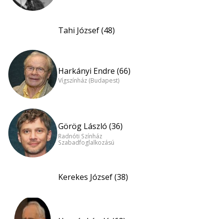
Tahi József (48)
Harkányi Endre (66)
Vígszínház (Budapest)
Görög László (36)
Radnóti Színház
Szabadfoglalkozású
Kerekes József (38)