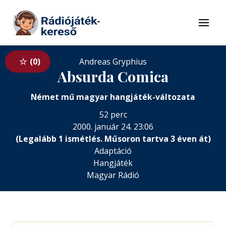
Tovább a navigációhoz
Tovább a tartalomhoz
Menü
0
Andreas Gryphius
Absurda Comica
Német mű magyar hangjáték-változata
52 perc
2000. január 24. 23:06
(Legalább 1 ismétlés. Műsoron tartva 3 éven át)
Adaptáció
Hangjáték
Magyar Rádió