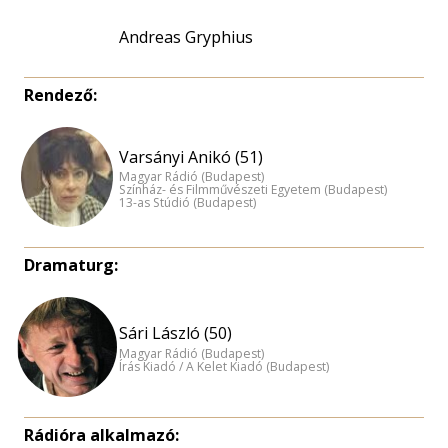
Andreas Gryphius
Rendező:
Varsányi Anikó (51)
Magyar Rádió (Budapest)
Színház- és Filmművészeti Egyetem (Budapest)
13-as Stúdió (Budapest)
Dramaturg:
Sári László (50)
Magyar Rádió (Budapest)
Írás Kiadó / A Kelet Kiadó (Budapest)
Rádióra alkalmazó: