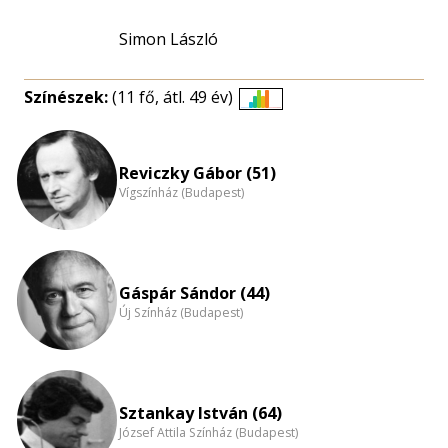
Simon László
Színészek:
(11 fő, átl. 49 év)
Életkori
eloszlás
nagyítása
Reviczky Gábor (51)
Vígszínház (Budapest)
Gáspár Sándor (44)
Új Színház (Budapest)
Sztankay István (64)
József Attila Színház (Budapest)