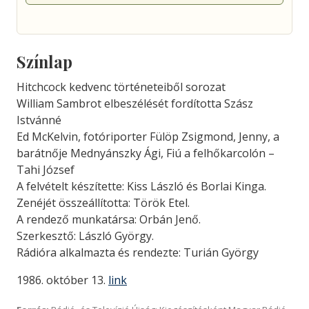
Színlap
Hitchcock kedvenc történeteiből sorozat
William Sambrot elbeszélését fordította Szász
Istvánné
Ed McKelvin, fotóriporter Fülöp Zsigmond, Jenny, a
barátnője Mednyánszky Ági, Fiú a felhőkarcolón –
Tahi József
A felvételt készítette: Kiss László és Borlai Kinga.
Zenéjét összeállította: Török Etel.
A rendező munkatársa: Orbán Jenő.
Szerkesztő: László György.
Rádióra alkalmazta és rendezte: Turián György
1986. október 13.
link