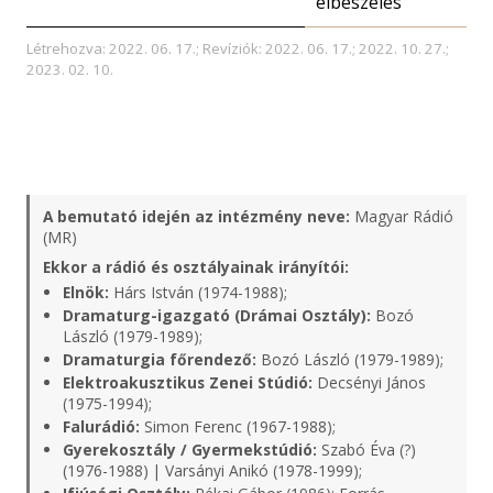
elbeszélés
Létrehozva: 2022. 06. 17.; Revíziók: 2022. 06. 17.; 2022. 10. 27.;
2023. 02. 10.
A bemutató idején az intézmény neve:
Magyar Rádió
(MR)
Ekkor a rádió és osztályainak irányítói:
Elnök:
Hárs István (1974-1988);
Dramaturg-igazgató (Drámai Osztály):
Bozó
László (1979-1989);
Dramaturgia főrendező:
Bozó László (1979-1989);
Elektroakusztikus Zenei Stúdió:
Decsényi János
(1975-1994);
Falurádió:
Simon Ferenc (1967-1988);
Gyerekosztály / Gyermekstúdió:
Szabó Éva (?)
(1976-1988) | Varsányi Anikó (1978-1999);