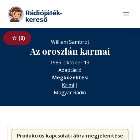
Tovább a navigációhoz
Tovább a tartalomhoz
Menü
0
William Sambrot
Az oroszlán karmai
1986. október 13.
Adaptáció
Megközelítés:
Krimi
|
Magyar Rádió
Produkciós kapcsolati ábra megjelenítése