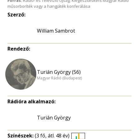
Forrás:
Rádió- és Televízió Újság; Kiegészítésként Magyar Rádió
műsorboríték vagy a hangjáték konferálása
Szerző:
William Sambrot
Rendező:
Turián György (56)
Magyar Rádió (Budapest)
Rádióra alkalmazó:
Turián György
Színészek:
(3 fő, átl. 48 év)