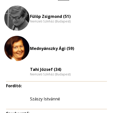
Életkori
eloszlás
nagyítása
Fülöp Zsigmond (51)
Nemzeti Színház (Budapest)
Mednyánszky Ági (59)
Tahi József (34)
Nemzeti Színház (Budapest)
Fordító:
Szászy Istvánné