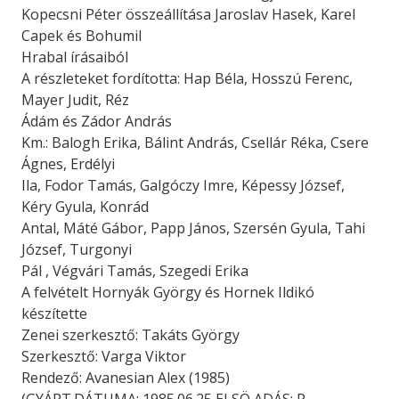
Kopecsni Péter összeállítása Jaroslav Hasek, Karel
Capek és Bohumil
Hrabal írásaiból
A részleteket fordította: Hap Béla, Hosszú Ferenc,
Mayer Judit, Réz
Ádám és Zádor András
Km.: Balogh Erika, Bálint András, Csellár Réka, Csere
Ágnes, Erdélyi
Ila, Fodor Tamás, Galgóczy Imre, Képessy József,
Kéry Gyula, Konrád
Antal, Máté Gábor, Papp János, Szersén Gyula, Tahi
József, Turgonyi
Pál , Végvári Tamás, Szegedi Erika
A felvételt Hornyák György és Hornek Ildikó
készítette
Zenei szerkesztő: Takáts György
Szerkesztő: Varga Viktor
Rendező: Avanesian Alex (1985)