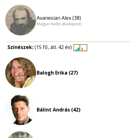
Avanesian Alex (38)
Magyar Rádió (Budapest)
Színészek:
(15 fő, átl. 42 év)
Életkori
eloszlás
nagyítása
Balogh Erika (27)
Bálint András (42)