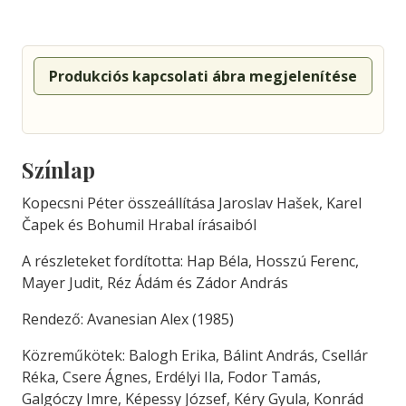
Produkciós kapcsolati ábra megjelenítése
Színlap
Kopecsni Péter összeállítása Jaroslav Hašek, Karel
Čapek és Bohumil Hrabal írásaiból
A részleteket fordította: Hap Béla, Hosszú Ferenc,
Mayer Judit, Réz Ádám és Zádor András
Rendező: Avanesian Alex (1985)
Közreműkötek: Balogh Erika, Bálint András, Csellár
Réka, Csere Ágnes, Erdélyi Ila, Fodor Tamás,
Galgóczy Imre, Képessy József, Kéry Gyula, Konrád