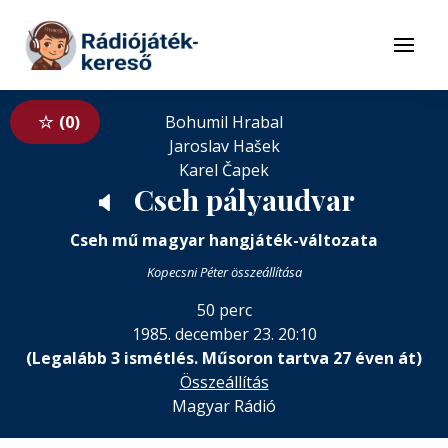
Tovább a navigációhoz
Tovább a tartalomhoz
Menü
0
Bohumil Hrabal
Jaroslav Hašek
Karel Čapek
Cseh pályaudvar
🔈
Cseh mű magyar hangjáték-változata
Kopecsni Péter összeállítása
50 perc
1985. december 23. 20:10
(Legalább 3 ismétlés. Műsoron tartva 27 éven át)
Összeállítás
Magyar Rádió