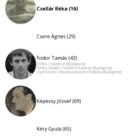
Csellár Réka (16)
Csere Ágnes (29)
Fodor Tamás (43)
Orfeo / Stúdió K (Budapest)
Orfeo Stúdió / Stúdió K Színház (Budapest)
Liszt Ferenc Zeneművészeti Főiskola (Budapest)
Képessy József (69)
Kéry Gyula (65)