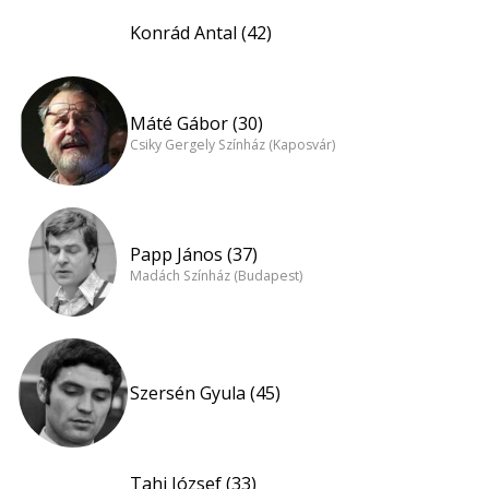
Konrád Antal (42)
Máté Gábor (30)
Csiky Gergely Színház (Kaposvár)
Papp János (37)
Madách Színház (Budapest)
Szersén Gyula (45)
Tahi József (33)