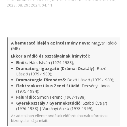
2023. 08. 29.; 2024. 04. 11.
A bemutató idején az intézmény neve:
Magyar Rádió
(MR)
Ekkor a rádió és osztályainak irányítói:
Elnök:
Hárs István (1974-1988);
Dramaturg-igazgató (Drámai Osztály):
Bozó
László (1979-1989);
Dramaturgia főrendező:
Bozó László (1979-1989);
Elektroakusztikus Zenei Stúdió:
Decsényi János
(1975-1994);
Falurádió:
Simon Ferenc (1967-1988);
Gyerekosztály / Gyermekstúdió:
Szabó Éva (?)
(1976-1988) | Varsányi Anikó (1978-1999);
Az adatokban ellentmondások előfordulhatnak a források
bizonytalansága miatt.