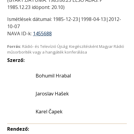
(GYÁRT.DÁTUMA: 1985.06.25 ELSÖ ADÁS: P
1985.12.23 idöpont: 20.10)
Ismétlések dátumai: 1985-12-23|1998-04-13|2012-
10-07
NAVA ID-k:
1455688
Forrás:
Rádió- és Televízió Újság; Kiegészítésként Magyar Rádió
műsorboríték vagy a hangjáték konferálása
Szerző:
Bohumil Hrabal
Jaroslav Hašek
Karel Čapek
Rendező: