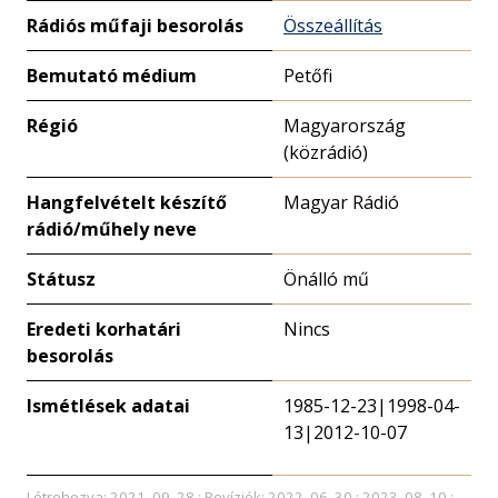
Rádiós műfaji besorolás
Összeállítás
Bemutató médium
Petőfi
Régió
Magyarország
(közrádió)
Hangfelvételt készítő
Magyar Rádió
rádió/műhely neve
Státusz
Önálló mű
Eredeti korhatári
Nincs
besorolás
Ismétlések adatai
1985-12-23|1998-04-
13|2012-10-07
Létrehozva: 2021. 09. 28.; Revíziók: 2022. 06. 30.; 2023. 08. 10.;