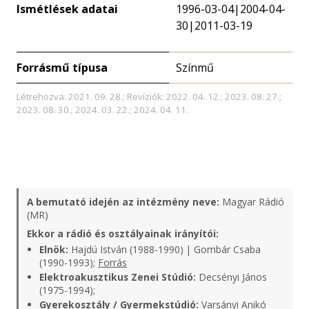
Ismétlések adatai
1996-03-04|2004-04-
30|2011-03-19
Forrásmű típusa
Színmű
Létrehozva: 2021. 09. 28.; Revíziók: 2022. 04. 12.; 2023. 08. 27.;
2023. 08. 30.; 2024. 03. 22.; 2024. 04. 11.
A bemutató idején az intézmény neve:
Magyar Rádió
(MR)
Ekkor a rádió és osztályainak irányítói:
Elnök:
Hajdú István (1988-1990) | Gombár Csaba
(1990-1993);
Forrás
Elektroakusztikus Zenei Stúdió:
Decsényi János
(1975-1994);
Gyerekosztály / Gyermekstúdió:
Varsányi Anikó