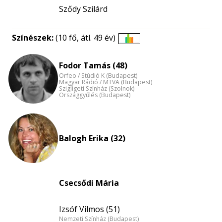
Sződy Szilárd
Színészek:
(10 fő, átl. 49 év)
Életkori
eloszlás
Fodor Tamás (48)
nagyítása
Orfeo / Stúdió K (Budapest)
Magyar Rádió / MTVA (Budapest)
Szigligeti Színház (Szolnok)
Országgyűlés (Budapest)
Balogh Erika (32)
Csecsődi Mária
Izsóf Vilmos (51)
Nemzeti Színház (Budapest)