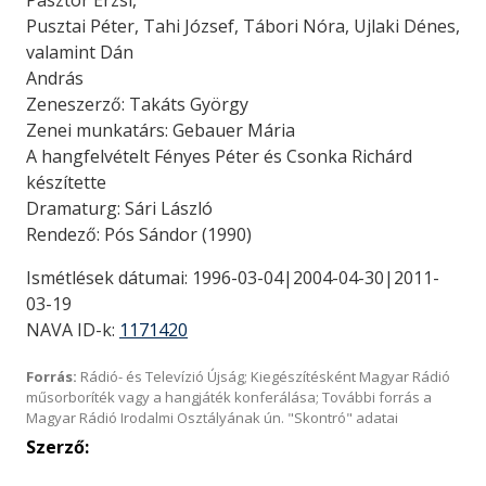
Pásztor Erzsi,
Pusztai Péter, Tahi József, Tábori Nóra, Ujlaki Dénes,
valamint Dán
András
Zeneszerző: Takáts György
Zenei munkatárs: Gebauer Mária
A hangfelvételt Fényes Péter és Csonka Richárd
készítette
Dramaturg: Sári László
Rendező: Pós Sándor (1990)
Ismétlések dátumai: 1996-03-04|2004-04-30|2011-
03-19
NAVA ID-k:
1171420
Forrás:
Rádió- és Televízió Újság; Kiegészítésként Magyar Rádió
műsorboríték vagy a hangjáték konferálása; További forrás a
Magyar Rádió Irodalmi Osztályának ún. "Skontró" adatai
Szerző: