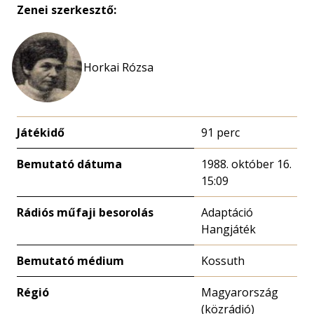
Zenei szerkesztő:
Horkai Rózsa
Játékidő
91 perc
Bemutató dátuma
1988. október 16.
15:09
Rádiós műfaji besorolás
Adaptáció
Hangjáték
Bemutató médium
Kossuth
Régió
Magyarország
(közrádió)