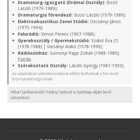
Dramaturg-igazgató (Drámai Osztály):
Bozó
László (1979-1989);
Dramaturgia főrendező:
Bozó László (1979-1989);
Elektroakusztikus Zenei Stúdió:
Decsényi János
(1975-1994);
Falurádió:
Simon Ferenc (1967-1988);
Gyerekosztály / Gyermekstúdió:
Szabó Éva (?)
(1976-1988) | Varsányi Anikó (1978-1999);
Rádiószínház:
Sumonyi Papp Zoltán (1988-1989);
Forrás
Szórakoztató Osztály:
László György (1987-1993);
Az adatokban ellentmondások előfordulhatnak a források
bizonytalansága miatt.
Hiba? Javítanivaló? Hiány? Jelezd a nyitólap alján levő
címünkön.