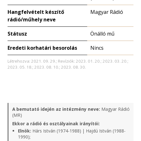
Hangfelvételt készítő
Magyar Rádió
rádió/műhely neve
Státusz
Önálló mű
Eredeti korhatári besorolás
Nincs
Létrehozva: 2021. 09. 29.; Revíziók: 2023. 01. 20.; 2023. 03. 20.;
2023. 05. 18.; 2023. 08. 10.; 2023. 08. 30.
A bemutató idején az intézmény neve:
Magyar Rádió
(MR)
Ekkor a rádió és osztályainak irányítói:
Elnök:
Hárs István (1974-1988) | Hajdú István (1988-
1990);