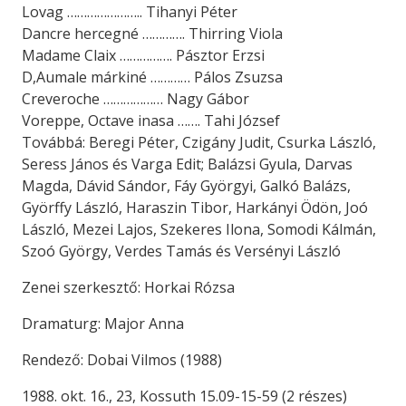
Lovag ………………….. Tihanyi Péter
Dancre hercegné …………. Thirring Viola
Madame Claix ……………. Pásztor Erzsi
D,Aumale márkiné ………… Pálos Zsuzsa
Creveroche ……………… Nagy Gábor
Voreppe, Octave inasa ……. Tahi József
Továbbá: Beregi Péter, Czigány Judit, Csurka László,
Seress János és Varga Edit; Balázsi Gyula, Darvas
Magda, Dávid Sándor, Fáy Györgyi, Galkó Balázs,
Györffy László, Haraszin Tibor, Harkányi Ödön, Joó
László, Mezei Lajos, Szekeres Ilona, Somodi Kálmán,
Szoó György, Verdes Tamás és Versényi László
Zenei szerkesztő: Horkai Rózsa
Dramaturg: Major Anna
Rendező: Dobai Vilmos (1988)
1988. okt. 16., 23, Kossuth 15.09-15-59 (2 részes)