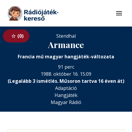
Tovább a navigációhoz
Tovább a tartalomhoz
Menü
0
Stendhal
Armance
Francia mű magyar hangjáték-változata
91 perc
1988. október 16. 15:09
(Legalább 3 ismétlés. Műsoron tartva 16 éven át)
Adaptáció
Hangjáték
Magyar Rádió