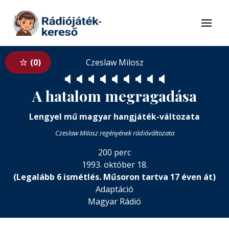
Tovább a navigációhoz
Tovább a tartalomhoz
Menü
0
Czeslaw Milosz
🔈
🔈
🔈
🔈
🔈
🔈
🔈
🔈
🔈
A hatalom megragadása
Lengyel mű magyar hangjáték-változata
Czeslaw Milosz regényének rádióváltozata
200 perc
1993. október 18.
(Legalább 6 ismétlés. Műsoron tartva 17 éven át)
Adaptáció
Magyar Rádió