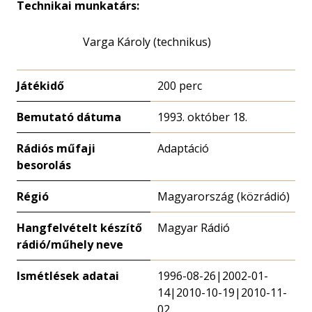
Technikai munkatárs:
Varga Károly (technikus)
Játékidő
200 perc
Bemutató dátuma
1993. október 18.
Rádiós műfaji
Adaptáció
besorolás
Régió
Magyarország (közrádió)
Hangfelvételt készítő
Magyar Rádió
rádió/műhely neve
Ismétlések adatai
1996-08-26|2002-01-
14|2010-10-19|2010-11-
02