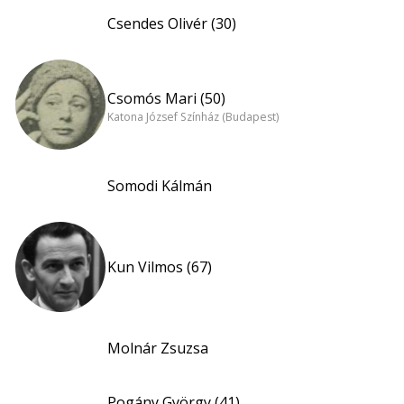
Csendes Olivér (30)
Csomós Mari (50)
Katona József Színház (Budapest)
Somodi Kálmán
Kun Vilmos (67)
Molnár Zsuzsa
Pogány György (41)