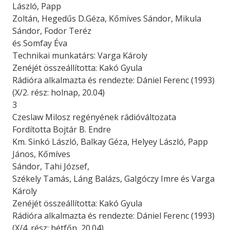
László, Papp
Zoltán, Hegedűs D.Géza, Kőmíves Sándor, Mikula
Sándor, Fodor Teréz
és Somfay Éva
Technikai munkatárs: Varga Károly
Zenéjét összeállította: Kakó Gyula
Rádióra alkalmazta és rendezte: Dániel Ferenc (1993)
(X/2. rész: holnap, 20.04)
3
Czeslaw Milosz regényének rádióváltozata
Fordította Bojtár B. Endre
Km. Sinkó László, Balkay Géza, Helyey László, Papp
János, Kőmíves
Sándor, Tahi József,
Székely Tamás, Láng Balázs, Galgóczy Imre és Varga
Károly
Zenéjét összeállította: Kakó Gyula
Rádióra alkalmazta és rendezte: Dániel Ferenc (1993)
(X/4. rész: hétfőn, 20.04)