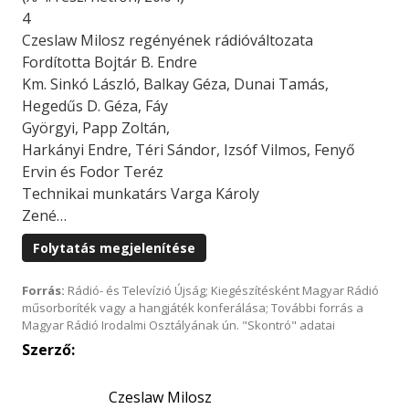
4
Czeslaw Milosz regényének rádióváltozata
Fordította Bojtár B. Endre
Km. Sinkó László, Balkay Géza, Dunai Tamás,
Hegedűs D. Géza, Fáy
Györgyi, Papp Zoltán,
Harkányi Endre, Téri Sándor, Izsóf Vilmos, Fenyő
Ervin és Fodor Teréz
Technikai munkatárs Varga Károly
Zené…
Folytatás megjelenítése
Forrás:
Rádió- és Televízió Újság; Kiegészítésként Magyar Rádió
műsorboríték vagy a hangjáték konferálása; További forrás a
Magyar Rádió Irodalmi Osztályának ún. "Skontró" adatai
Szerző:
Czeslaw Milosz