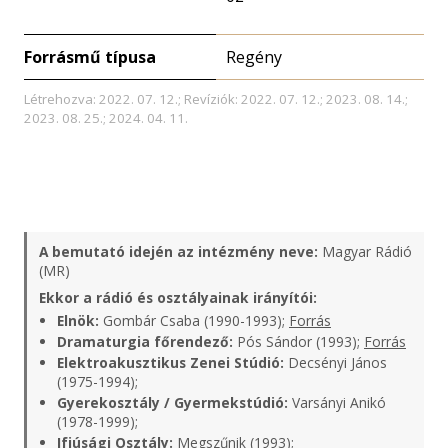
Forrásmű típusa
Regény
Létrehozva: 2022. 07. 12.; Revíziók: 2022. 07. 12.; 2023. 08. 14.;
2023. 08. 25.; 2024. 04. 11.
A bemutató idején az intézmény neve:
Magyar Rádió
(MR)
Ekkor a rádió és osztályainak irányítói:
Elnök:
Gombár Csaba (1990-1993);
Forrás
Dramaturgia főrendező:
Pós Sándor (1993);
Forrás
Elektroakusztikus Zenei Stúdió:
Decsényi János
(1975-1994);
Gyerekosztály / Gyermekstúdió:
Varsányi Anikó
(1978-1999);
Ifjúsági Osztály:
Megszűnik (1993);