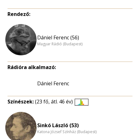
Rendező:
Dániel Ferenc (56)
Magyar Rádió (Budapest)
Rádióra alkalmazó:
Dániel Ferenc
Színészek:
(23 fő, átl. 46 év)
Életkori
eloszlás
nagyítása
Sinkó László (53)
Katona József Színház (Budapest)