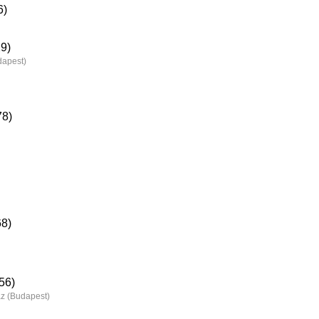
6)
9)
dapest)
78)
68)
56)
z (Budapest)