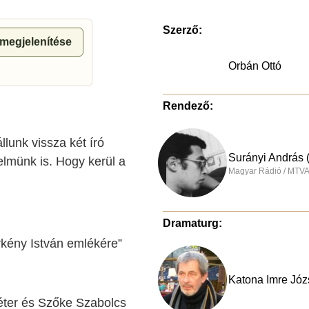
Szerző:
 megjelenítése
Orbán Ottó
Rendező:
unk vissza két író
Surányi András 
elmünk is. Hogy kerül a
Magyar Rádió / MTVA
Dramaturg:
kény István emlékére”
Katona Imre Józs
Péter és Szőke Szabolcs