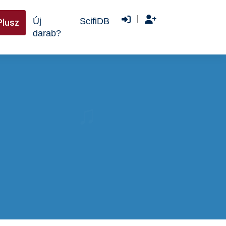
|
Új
ScifiDB
Plusz
darab?