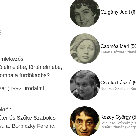
Czigány Judit (6
ér
Csomós Mari (5
Katona József Színhá
emlékezős
ó elméjébe, történelmébe,
 bomba a fürdőkádba?
Csurka László (
zat (1992, Irodalmi
Nemzeti Színház (Bu
król:
Kézdy György (5
Péter és Szőke Szabolcs
Szigligeti Színház (S
ula, Borbiczky Ferenc,
Petőfi Színház (Vesz