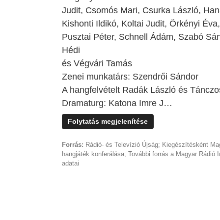
Judit, Csomós Mari, Csurka László, Ha
Kishonti Ildikó, Koltai Judit, Örkényi Év
Pusztai Péter, Schnell Ádám, Szabó Sán
Hédi
és Végvári Tamás
Zenei munkatárs: Szendrői Sándor
A hangfelvételt Radák László és Tánczo
Dramaturg: Katona Imre J…
Folytatás megjelenítése
Forrás:
Rádió- és Televízió Újság; Kiegészítésként Ma
hangjáték konferálása; További forrás a Magyar Rádió 
adatai