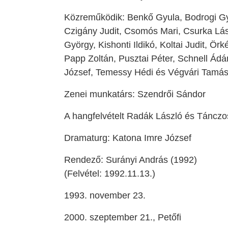
Közreműködik: Benkő Gyula, Bodrogi Gy
Czigány Judit, Csomós Mari, Csurka Lá
György, Kishonti Ildikó, Koltai Judit, Ör
Papp Zoltán, Pusztai Péter, Schnell Ád
József, Temessy Hédi és Végvári Tamá
Zenei munkatárs: Szendrői Sándor
A hangfelvételt Radák László és Tánczo
Dramaturg: Katona Imre József
Rendező: Surányi András (1992)
(Felvétel: 1992.11.13.)
1993. november 23.
2000. szeptember 21., Petőfi