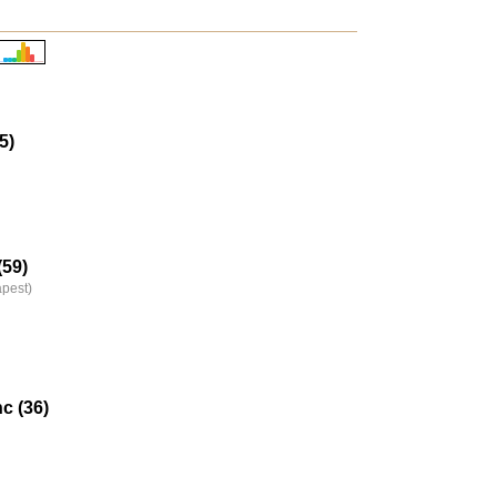
Életkori
eloszlás
nagyítása
5)
(59)
pest)
c (36)