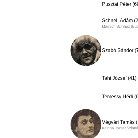
Pusztai Péter (6
Schnell Ádám (2
Madách Színház (Bu
Szabó Sándor (
Tahi József (41)
Temessy Hédi (
Végvári Tamás (
Katona József Színhá