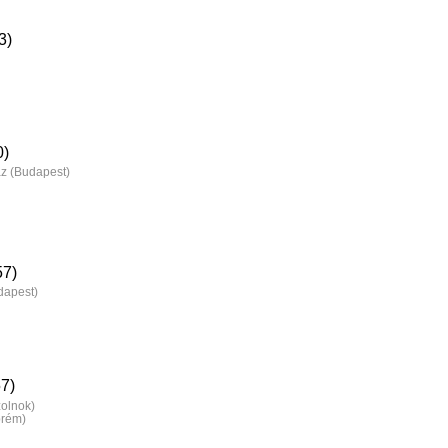
3)
0)
z (Budapest)
57)
dapest)
7)
zolnok)
prém)