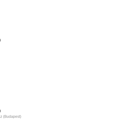
)
)
z (Budapest)