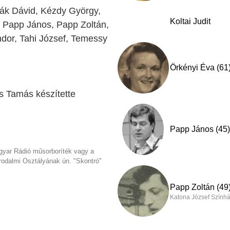
nák Dávid, Kézdy György,
Koltai Judit
a, Papp János, Papp Zoltán,
dor, Tahi József, Temessy
Örkényi Éva (61
s Tamás készítette
Papp János (45)
gyar Rádió műsorboríték vagy a
Irodalmi Osztályának ún. "Skontró"
Papp Zoltán (49
Katona József Színhá