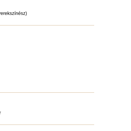
erekszínész)
r