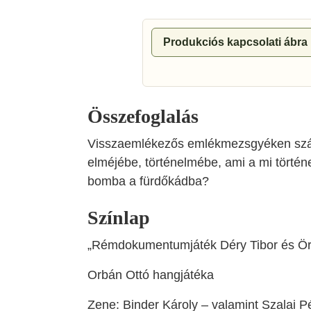
Produkciós kapcsolati ábra
Összefoglalás
Visszaemlékezős emlékmezsgyéken száll
elméjébe, történelmébe, ami a mi történ
bomba a fürdőkádba?
Színlap
„Rémdokumentumjáték Déry Tibor és Ör
Orbán Ottó hangjátéka
Zene: Binder Károly – valamint Szalai 