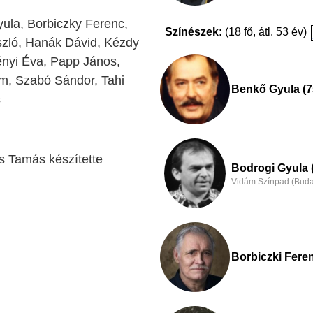
ula, Borbiczky Ferenc,
Színészek:
(18 fő, átl. 53 év)
szló, Hanák Dávid, Kézdy
kényi Éva, Papp János,
ám, Szabó Sándor, Tahi
Benkő Gyula (7
s
s Tamás készítette
Bodrogi Gyula 
Vidám Színpad (Buda
Borbiczki Feren