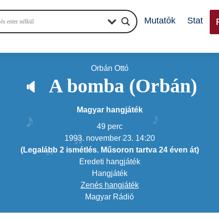
Mutatók
Stat
Orbán Ottó
A bomba (Orbán)
🔈
♪
♪
Magyar hangjáték
49 perc
♫
♪
♬
1993. november 23. 14:20
♩
(Legalább 2 ismétlés. Műsoron tartva 24 éven át)
♫
Eredeti hangjáték
Hangjáték
Zenés hangjáték
Magyar Rádió