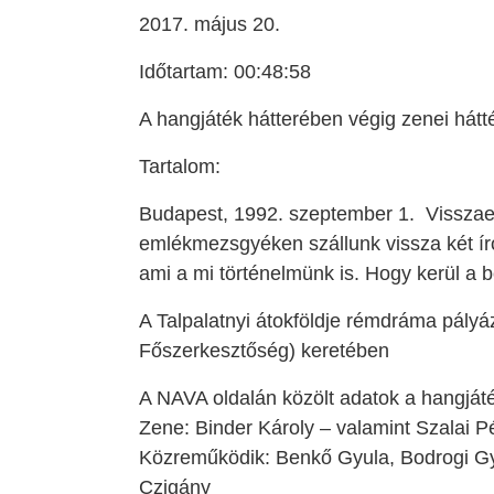
2017. május 20.
Időtartam: 00:48:58
A hangjáték hátterében végig zenei hátt
Tartalom:
Budapest, 1992. szeptember 1. Vissza
emlékmezsgyéken szállunk vissza két ír
ami a mi történelmünk is. Hogy kerül a
A Talpalatnyi átokföldje rémdráma pályá
Főszerkesztőség) keretében
A NAVA oldalán közölt adatok a hangjáté
Zene: Binder Károly – valamint Szalai 
Közreműködik: Benkő Gyula, Bodrogi Gy
Czigány