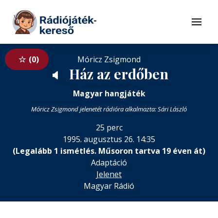
Tovább a navigációhoz
Tovább a tartalomhoz
Menü
0
Móricz Zsigmond
Ház az erdőben
🔈
Magyar hangjáték
Móricz Zsigmond jelenetét rádióra alkalmazta: Sári László
25 perc
1995. augusztus 26. 14:35
(Legalább 1 ismétlés. Műsoron tartva 19 éven át)
Adaptáció
Jelenet
Magyar Rádió