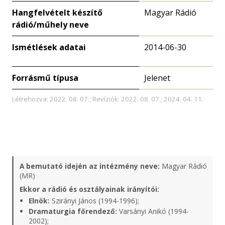
Hangfelvételt készítő
Magyar Rádió
rádió/műhely neve
Ismétlések adatai
2014-06-30
Forrásmű típusa
Jelenet
Létrehozva: 2022. 08. 07.; Revíziók: 2022. 08. 07.; 2024. 04. 11.
A bemutató idején az intézmény neve:
Magyar Rádió
(MR)
Ekkor a rádió és osztályainak irányítói:
Elnök:
Szirányi János (1994-1996);
Dramaturgia főrendező:
Varsányi Anikó (1994-
2002);