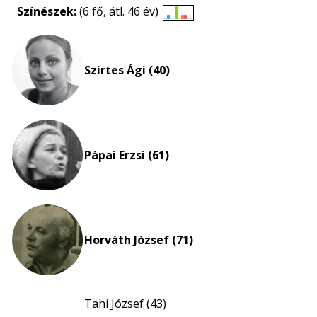
Színészek:
(6 fő, átl. 46 év)
Életkori
eloszlás
nagyítása
Szirtes Ági (40)
Pápai Erzsi (61)
Horváth József (71)
Tahi József (43)