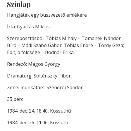
Színlap
Hangjáték egy buszvezető emlékére
Írta: Gyárfás Miklós
Szereposztásból: Tóbiás Mihály – Tomanek Nándor;
Bíró – Mádi Szabó Gábor; Tóbiás Endre – Tordy Géza;
Edit, a felesége – Bodnár Erika;
Rendező: Magos György
Dramaturg: Solténszky Tibor
Zenei munkatárs: Szendrői Sándor
35 perc
1984. dec. 24. 18.40, Kossuthű
1984. dec. 26. 11.06, Kossuth