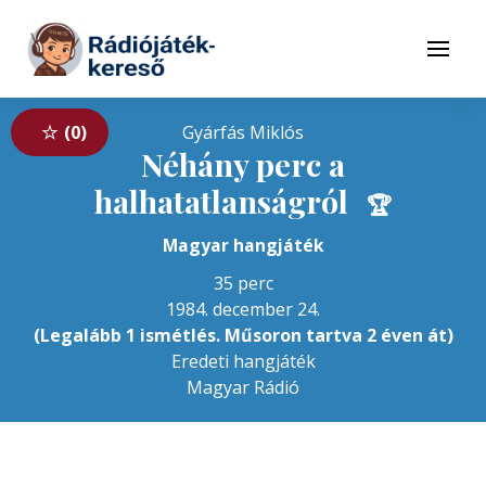
Tovább a navigációhoz
Tovább a tartalomhoz
Menü
0
Gyárfás Miklós
Néhány perc a
halhatatlanságról
🏆
Magyar hangjáték
35 perc
1984. december 24.
(Legalább 1 ismétlés. Műsoron tartva 2 éven át)
Eredeti hangjáték
Magyar Rádió