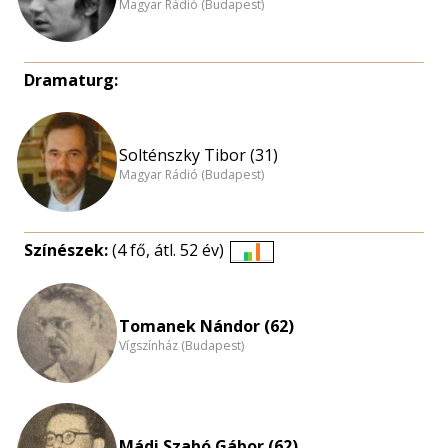
Magyar Rádió (Budapest)
Dramaturg:
Solténszky Tibor (31)
Magyar Rádió (Budapest)
Színészek:
(4 fő, átl. 52 év)
Életkori
eloszlás
nagyítása
Tomanek Nándor (62)
Vígszínház (Budapest)
Mádi Szabó Gábor (62)