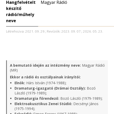
Hangfelvételt
Magyar Rádió
készítő
rádió/műhely
neve
Létrehozva: 2021. 09. 29.; Revíziók: 2023. 09. 07.; 2026. 05. 23.
A bemutató idején az intézmény neve:
Magyar Rádió
(MR)
Ekkor a rádió és osztályainak irányítói:
Elnök:
Hárs István (1974-1988);
Dramaturg-igazgató (Drámai Osztály):
Bozó
László (1979-1989);
Dramaturgia főrendező:
Bozó László (1979-1989);
Elektroakusztikus Zenei Stúdió:
Decsényi János
(1975-1994);
Falurádió:
Simon Ferenc (1967-1988);