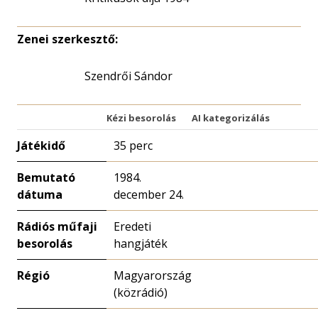
Zenei szerkesztő:
Szendrői Sándor
Kézi besorolás
AI kategorizálás
Játékidő
35 perc
Bemutató
1984.
dátuma
december 24.
Rádiós műfaji
Eredeti
besorolás
hangjáték
Régió
Magyarország
(közrádió)