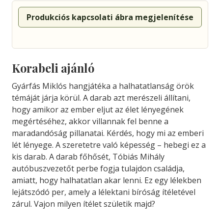
Produkciós kapcsolati ábra megjelenítése
Korabeli ajánló
Gyárfás Miklós hangjátéka a halhatatlanság örök
témáját járja körül. A darab azt merészeli állítani,
hogy amikor az ember eljut az élet lényegének
megértéséhez, akkor villannak fel benne a
maradandóság pillanatai. Kérdés, hogy mi az emberi
lét lényege. A szeretetre való képesség – hebegi ez a
kis darab. A darab főhősét, Tóbiás Mihály
autóbuszvezetőt perbe fogja tulajdon családja,
amiatt, hogy halhatatlan akar lenni. Ez egy lélekben
lejátszódó per, amely a lélektani bíróság ítéletével
zárul. Vajon milyen ítélet születik majd?