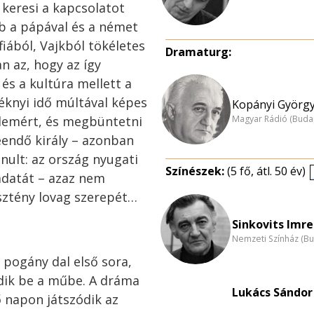
s keresi a kapcsolatot
bb a pápával és a német
fiából, Vajkból tökéletes
Dramaturg:
n az, hogy az így
és a kultúra mellett a
knyi idő múltával képes
Kopányi György
Magyar Rádió (Buda
elemért, és megbüntetni
leendő király – azonban
nult: az ország nyugati
Színészek:
(5 fő, átl. 50 év)
ladatát – azaz nem
sztény lovag szerepét…
Sinkovits Imre
Nemzeti Színház (B
 pogány dal első sora,
dik be a műbe. A dráma
Lukács Sándor 
 napon játszódik az