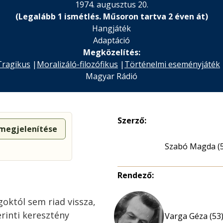
1974. augusztus 20.
(Legalább 1 ismétlés. Műsoron tartva 2 éven át)
Hangjáték
Adaptáció
Megközelítés:
Tragikus
|
Moralizáló-filozófikus
|
Történelmi eseményjáték
Magyar Rádió
Szerző:
 megjelenítése
Szabó Magda (
Rendező:
goktól sem riad vissza,
rinti keresztény
Varga Géza (53