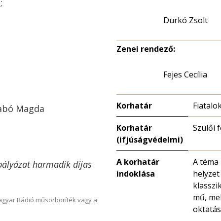
;
Durkó Zsolt
Zenei rendező:
Fejes Cecília
Korhatár
Fiatalo
Szabó Magda
Korhatár
Szülői 
(ifjúságvédelmi)
A korhatár
A téma 
pályázat harmadik díjas
indoklása
helyzet
klasszi
mű, mel
Magyar Rádió műsorboríték vagy a
oktatás