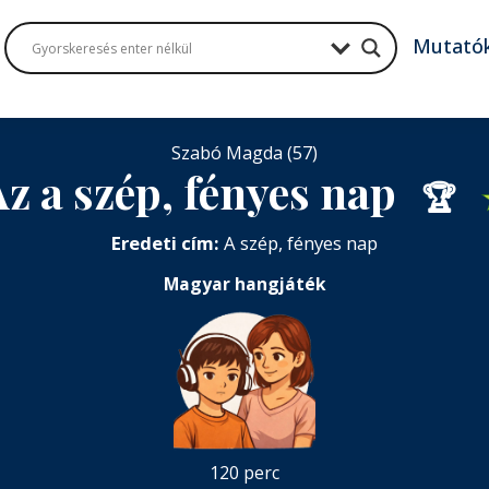
Mutató
Szabó Magda (57)
Az a szép, fényes nap
🏆
Eredeti cím:
A szép, fényes nap
Magyar hangjáték
120 perc