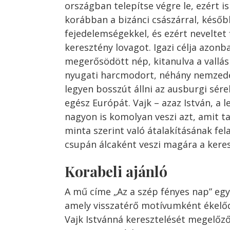
országban telepítse végre le, ezért i
korábban a bizánci császárral, késő
fejedelemségekkel, és ezért neveltet 
keresztény lovagot. Igazi célja azonba
megerősödött nép, kitanulva a vallás 
nyugati harcmodort, néhány nemzedé
legyen bosszút állni az ausburgi sér
egész Európát. Vajk – azaz István, a 
nagyon is komolyan veszi azt, amit ta
minta szerint való átalakításának fe
csupán álcaként veszi magára a kere
Korabeli ajánló
A mű címe „Az a szép fényes nap” egy
amely visszatérő motívumként ékelő
Vajk Istvánná keresztelését megelőző