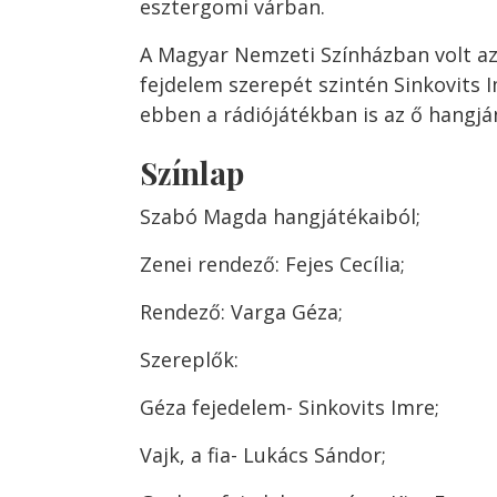
esztergomi várban.
A Magyar Nemzeti Színházban volt a
fejdelem szerepét szintén Sinkovits I
ebben a rádiójátékban is az ő hangjá
Színlap
Szabó Magda hangjátékaiból;
Zenei rendező: Fejes Cecília;
Rendező: Varga Géza;
Szereplők:
Géza fejedelem- Sinkovits Imre;
Vajk, a fia- Lukács Sándor;