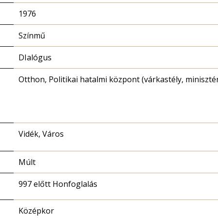
1976
Színmű
DIalógus
Otthon, Politikai hatalmi központ (várkastély, miniszté
Vidék, Város
Múlt
997 előtt Honfoglalás
Középkor