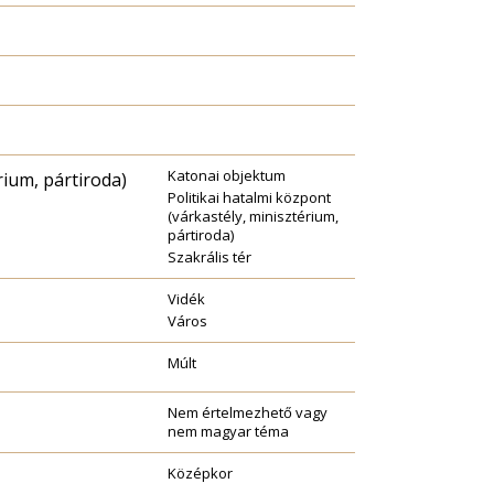
Katonai objektum
rium, pártiroda)
Politikai hatalmi központ
(várkastély, minisztérium,
pártiroda)
Szakrális tér
Vidék
Város
Múlt
Nem értelmezhető vagy
nem magyar téma
Középkor