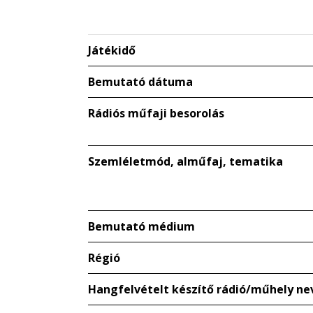
Játékidő
Bemutató dátuma
Rádiós műfaji besorolás
Szemléletmód, alműfaj, tematika
Bemutató médium
Régió
Hangfelvételt készítő rádió/műhely ne