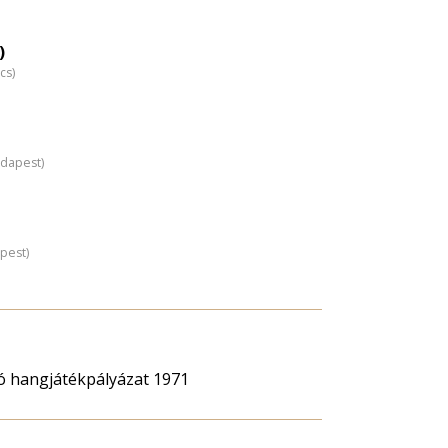
)
cs)
udapest)
pest)
ló hangjátékpályázat 1971