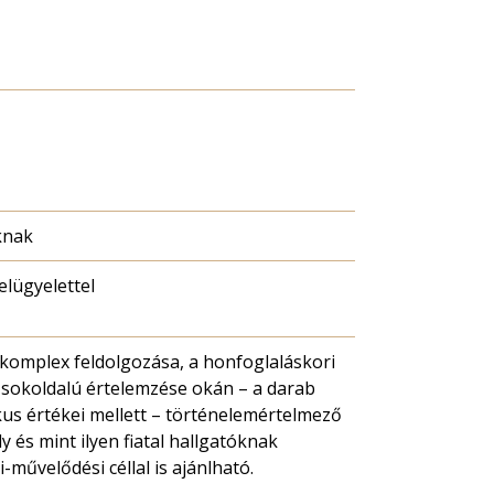
knak
felügyelettel
komplex feldolgozása, a honfoglaláskori
 sokoldalú értelemzése okán – a darab
kus értékei mellett – történelemértelmező
y és mint ilyen fiatal hallgatóknak
i-művelődési céllal is ajánlható.