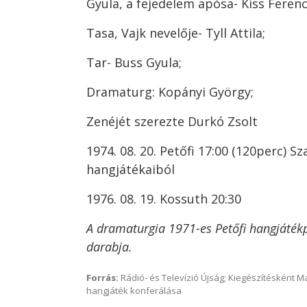
Gyula, a fejedelem apósa- Kiss Ferenc
Tasa, Vajk nevelője- Tyll Attila;
Tar- Buss Gyula;
Dramaturg: Kopányi György;
Zenéjét szerezte Durkó Zsolt
1974. 08. 20. Petőfi 17:00 (120perc) 
hangjátékaiból
1976. 08. 19. Kossuth 20:30
A dramaturgia 1971-es Petőfi hangjáték
darabja.
Forrás:
Rádió- és Televízió Újság; Kiegészítésként 
hangjáték konferálása