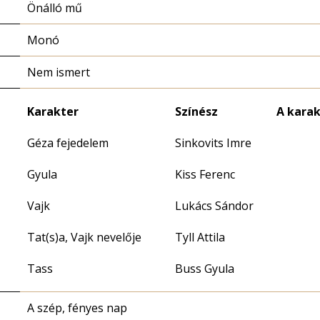
Önálló mű
Monó
Nem ismert
Karakter
Színész
A karak
Géza fejedelem
Sinkovits Imre
Gyula
Kiss Ferenc
Vajk
Lukács Sándor
Tat(s)a, Vajk nevelője
Tyll Attila
Tass
Buss Gyula
A szép, fényes nap