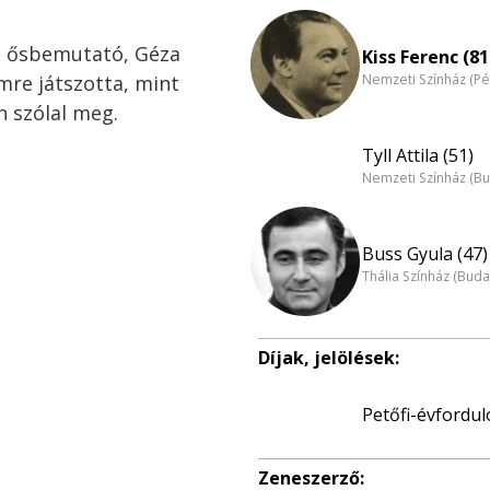
z ősbemutató, Géza
Kiss Ferenc (81
Nemzeti Színház (Pé
mre játszotta, mint
n szólal meg.
Tyll Attila (51)
Nemzeti Színház (B
Buss Gyula (47)
Thália Színház (Buda
Díjak, jelölések:
Petőfi-évfordu
Zeneszerző: