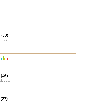
 (53)
pest)
Életkori
eloszlás
nagyítása
 (46)
udapest)
(27)