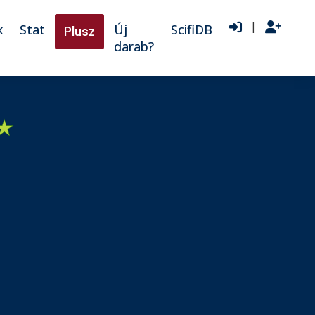
|
k
Stat
Új
ScifiDB
Plusz
darab?
★