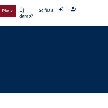
|
Új
ScifiDB
Plusz
darab?