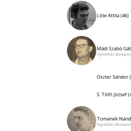
Lőte Attila (46)
Mádi Szabó Gáb
Vígszínház (Budapes
Oszter Sándor (
S. Tóth József (
Tomanek Nándo
Vígszínház (Budapes