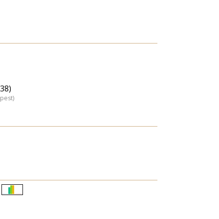
(38)
pest)
Életkori
eloszlás