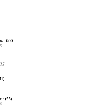
or (58)
t)
32)
41)
r (58)
t)