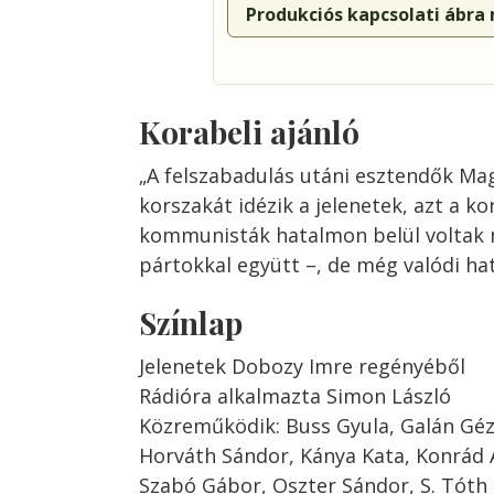
Produkciós kapcsolati ábra
Korabeli ajánló
„A felszabadulás utáni esztendők M
korszakát idézik a jelenetek, azt a k
kommunisták hatalmon belül voltak
pártokkal együtt –, de még valódi hat
Színlap
Jelenetek Dobozy Imre regényéből
Rádióra alkalmazta Simon László
Közreműködik: Buss Gyula, Galán Géz
Horváth Sándor, Kánya Kata, Konrád A
Szabó Gábor, Oszter Sándor, S. Tóth