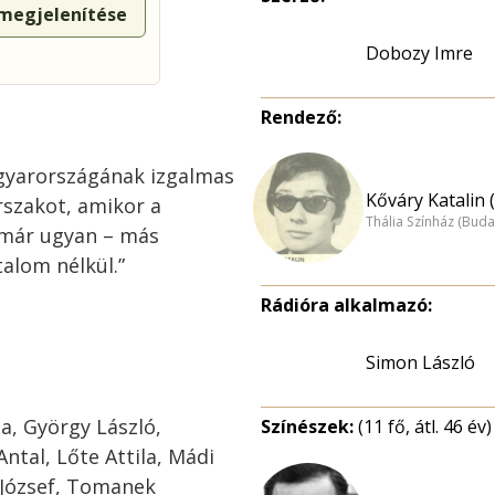
 megjelenítése
Dobozy Imre
Rendező:
agyarországának izgalmas
Kőváry Katalin 
orszakot, amikor a
Thália Színház (Buda
 már ugyan – más
alom nélkül.”
Rádióra alkalmazó:
Simon László
a, György László,
Színészek:
(11 fő, átl. 46 év)
ntal, Lőte Attila, Mádi
 József, Tomanek