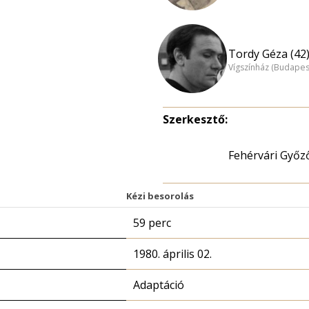
Tordy Géza (42
Vígszínház (Budapes
Szerkesztő:
Fehérvári Győz
Kézi besorolás
59 perc
1980. április 02.
Adaptáció