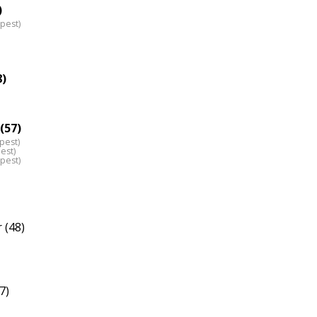
nagyítása
)
pest)
8)
(57)
pest)
est)
pest)
 (48)
7)