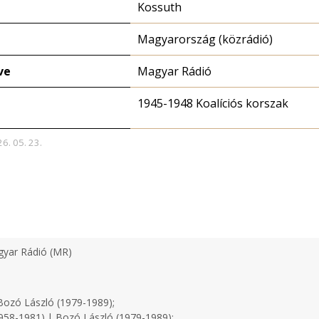
Kossuth
Magyarország (közrádió)
ve
Magyar Rádió
1945-1948 Koalíciós korszak
26. 05. 23.
yar Rádió (MR)
ozó László (1979-1989);
958-1981) | Bozó László (1979-1989);