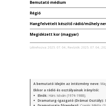
Bemutató médium
Régió
Hangfelvételt készítő rádió/műhely ne
Megidézett kor (magyar)
Létrehozva: 2025. 07. 04.; Revíziók: 2025. 07. 04.; 20
A bemutató idején az intézmény neve:
Mag
Ekkor a rádió és osztályainak irányítói:
Elnök:
Hárs István (1974-1988);
Dramaturg-igazgató (Drámai Osztály):
B
Dramaturgia főrendező:
Cserés Miklós (1