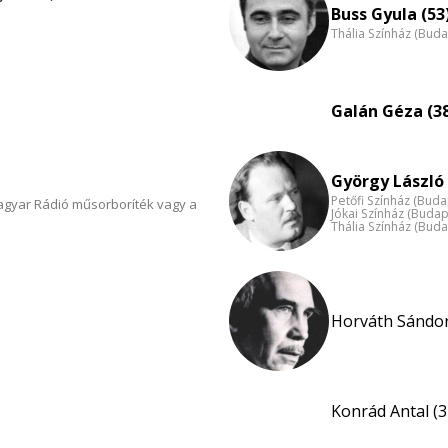
Buss Gyula (53
Thália Színház (Buda
Galán Géza (3
György László 
Petőfi Színház (Buda
Magyar Rádió műsorboríték vagy a
Jókai Színház (Budap
Thália Színház (Buda
Horváth Sándor
Konrád Antal (3