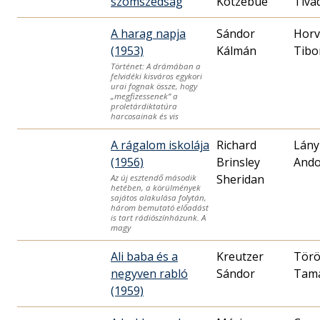
szomszédság
Kotzebue
Tiva
A harag napja
Sándor
Horv
(1953)
Kálmán
Történet: A drámában a
felvidéki kisváros egykori
urai fognak össze, hogy
„megfizessenek” a
proletárdiktatúra
harcosainak és vis
A rágalom iskolája
Richard
Lány
(1956)
Brinsley
Ando
Sheridan
Az új esztendő második
hetében, a körülmények
sajátos alakulása folytán,
három bemutató előadást
is tart rádiószínházunk. A
magy
Ali baba és a
Kreutzer
Tör
negyven rabló
Sándor
Tam
(1959)