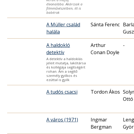
élvonalába. Akárcsak a
filmművészetben, itt is
babérok
A Müller család
Sánta Ferenc
Barl
halála
Gusz
A haldokló
Arthur
-
detektív
Conan Doyle
A detektív a haldoklás
jeleit mutatja, lakótársa
és kollégája segítségért
rohan. Ám a segítő
személy gyilkos és
ezúttal is gyilk
A tudós csacsi
Tordon Ákos
Soly
Ottó
A város (1971)
Ingmar
Leng
Bergman
Györ