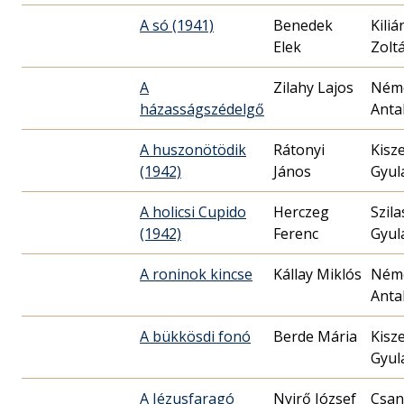
A só (1941)
Benedek
Kiliá
Elek
Zolt
A
Zilahy Lajos
Ném
házasságszédelgő
Anta
A huszonötödik
Rátonyi
Kisze
(1942)
János
Gyul
A holicsi Cupido
Herczeg
Szila
(1942)
Ferenc
Gyul
A roninok kincse
Kállay Miklós
Ném
Anta
A bükkösdi fonó
Berde Mária
Kisze
Gyul
A Jézusfaragó
Nyirő József
Csan