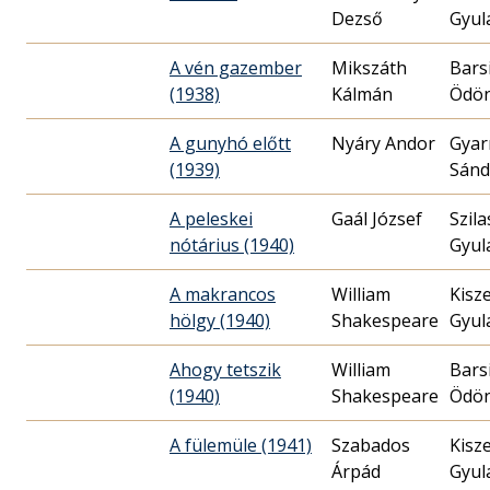
Dezső
Gyul
A vén gazember
Mikszáth
Bars
(1938)
Kálmán
Ödö
A gunyhó előtt
Nyáry Andor
Gyar
(1939)
Sánd
A peleskei
Gaál József
Szila
nótárius (1940)
Gyul
A makrancos
William
Kisze
hölgy (1940)
Shakespeare
Gyul
Ahogy tetszik
William
Bars
(1940)
Shakespeare
Ödö
A fülemüle (1941)
Szabados
Kisze
Árpád
Gyul