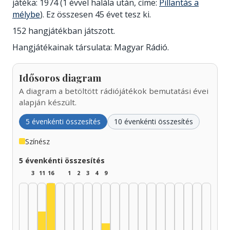
játéka: 1974 (1 évvel halála után, címe:
Pillantás a
mélybe
). Ez összesen 45 évet tesz ki.
152 hangjátékban játszott.
Hangjátékainak társulata: Magyar Rádió.
Idősoros diagram
A diagram a betöltött rádiójátékok bemutatási évei
alapján készült.
5 évenkénti összesítés
10 évenkénti összesítés
Színész
5 évenkénti összesítés
3
11
16
1
2
3
4
9