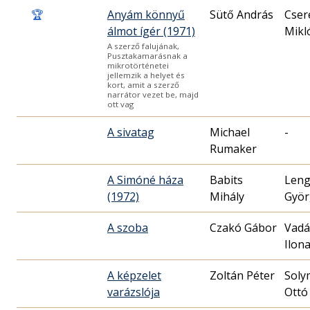
🏆
Anyám könnyű
Sütő András
Cser
álmot ígér (1971)
Mikló
A szerző falujának,
Pusztakamarásnak a
mikrotörténetei
jellemzik a helyet és
kort, amit a szerző
narrátor vezet be, majd
ott vag
A sivatag
Michael
-
Rumaker
A Simóné háza
Babits
Leng
(1972)
Mihály
Györ
A szoba
Czakó Gábor
Vadá
Ilon
A képzelet
Zoltán Péter
Soly
varázslója
Ottó