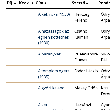
Díj
▲
Kedv.
▲
Cím
▲
Szerző
▲
Rend
A kék róka (1930)
Herczeg
Ódry
Ferenc
Árpá
A házasságok az
Csathó
Ódry
égben köttetnek
Kálmán
Árpá
(1930)
A báránykák
Id. Alexandre
Sikl
Dumas
Pál
A templom egere
Fodor László
Ódry
(1935)
Árpá
A győri kaland
Makay Ödön
Kiss
Fere
A két
Harsányi
Gyar