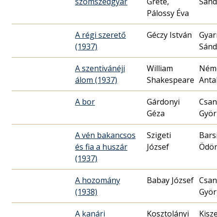
szomszédgyár
Gréte,
Sánd
Pálossy Éva
A régi szerető
Géczy István
Gyar
(1937)
Sánd
A szentivánéji
William
Ném
álom (1937)
Shakespeare
Anta
A bor
Gárdonyi
Csan
Géza
Györ
A vén bakancsos
Szigeti
Bars
és fia a huszár
József
Ödö
(1937)
A hozomány
Babay József
Csan
(1938)
Györ
A kanári
Kosztolányi
Kisze