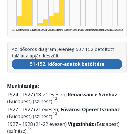
Színész, 1940–1944: 16
Színész, 1935–1939: 11
Színész, 1970–1974: 9
Színész, 1965–1969: 4
Színész, 1930–1934: 3
Színész, 1960–1964: 3
Színész, 1955–1959: 2
Színész, 1950–1954: 1
1925–1929
1930–1934
1935–1939
1940–1944
1945–1949
1950–1954
1955–1959
1960–1964
1965–1969
1970–1974
1975–1979
1980–1984
1985–1989
1990–1994
1995–1999
2000–2004
2005–2009
2010–2014
2015–2019
2020–2024
2025–2026
Az idősoros diagram jelenleg 50 / 152 betöltött
találat alapján készült.
51-152. idősor-adatok betöltése
Munkássága:
1924 - 1927 (18-21 évesen)
Renaissance Színház
1
2
(Budapest) (színész)
1927 - 1927 (21 évesen)
Fővárosi Operettszínház
1
2
(Budapest) (színész)
1927 - 1928 (21-22 évesen)
Vígszínház
(Budapest)
1
2
(színész)