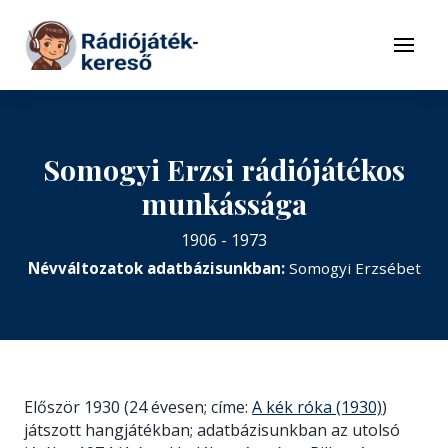
Tovább a navigációhoz
Tovább a tartalomhoz
Menü
Somogyi Erzsi rádiójátékos
munkássága
1906 - 1973
Névváltozatok adatbázisunkban:
Somogyi Erzsébet
Először 1930 (24 évesen; címe:
A kék róka (1930)
)
játszott hangjátékban; adatbázisunkban az utolsó