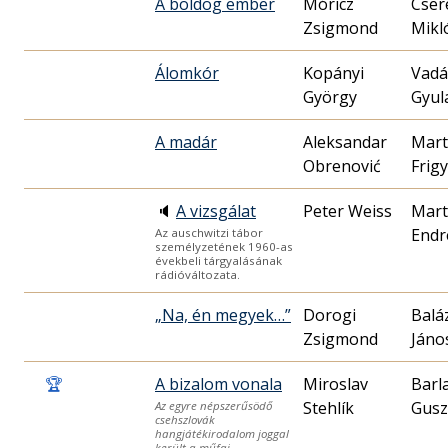
A boldog ember
Móricz
Cser
Zsigmond
Mikló
Álomkór
Kopányi
Vadá
György
Gyul
A madár
Aleksandar
Mar
Obrenović
Frig
🔈
A vizsgálat
Peter Weiss
Mar
Endr
Az auschwitzi tábor
személyzetének 1960-as
évekbeli tárgyalásának
rádióváltozata.
„Na, én megyek…”
Dorogi
Balá
Zsigmond
Jáno
🏆
A bizalom vonala
Miroslav
Barl
Stehlík
Gusz
Az egyre népszerűsödő
csehszlovák
hangjátékirodalom joggal
került a műfaj