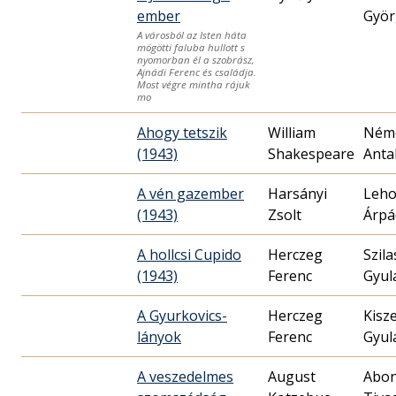
ember
Györ
A városból az Isten háta
mögötti faluba hullott s
nyomorban él a szobrász,
Ajnádi Ferenc és családja.
Most végre mintha rájuk
mo
Ahogy tetszik
William
Ném
(1943)
Shakespeare
Anta
A vén gazember
Harsányi
Leho
(1943)
Zsolt
Árpá
A hollcsi Cupido
Herczeg
Szila
(1943)
Ferenc
Gyul
A Gyurkovics-
Herczeg
Kisze
lányok
Ferenc
Gyul
A veszedelmes
August
Abon