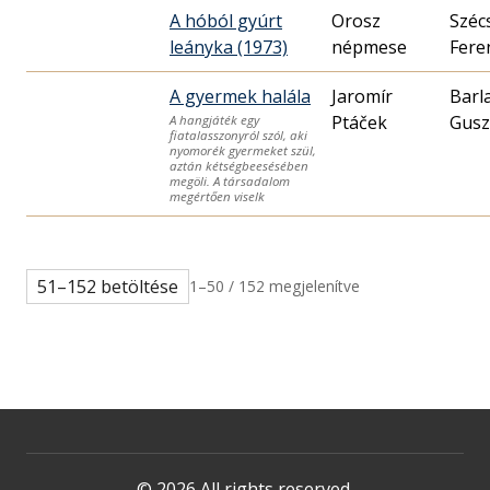
A hóból gyúrt
Orosz
Széc
leányka (1973)
népmese
Fere
A gyermek halála
Jaromír
Barl
Ptáček
Gusz
A hangjáték egy
fiatalasszonyról szól, aki
nyomorék gyermeket szül,
aztán kétségbeesésében
megöli. A társadalom
megértően viselk
51–152 betöltése
1–50 / 152 megjelenítve
© 2026 All rights reserved.