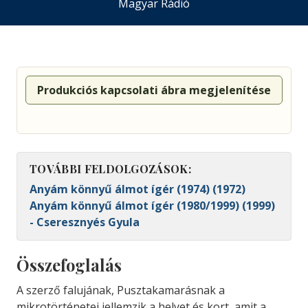
Magyar Rádió
Produkciós kapcsolati ábra megjelenítése
TOVÁBBI FELDOLGOZÁSOK:
Anyám könnyű álmot ígér (1974) (1972)
Anyám könnyű álmot ígér (1980/1999) (1999)
- Cseresznyés Gyula
Összefoglalás
A szerző falujának, Pusztakamarásnak a
mikrotörténetei jellemzik a helyet és kort, amit a