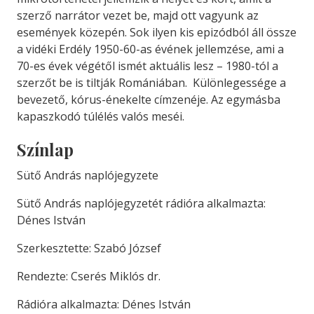
szerző narrátor vezet be, majd ott vagyunk az
események közepén. Sok ilyen kis epizódból áll össze
a vidéki Erdély 1950-60-as évének jellemzése, ami a
70-es évek végétől ismét aktuális lesz – 1980-tól a
szerzőt be is tiltják Romániában. Különlegessége a
bevezető, kórus-énekelte címzenéje. Az egymásba
kapaszkodó túlélés valós meséi.
Színlap
Sütő András naplójegyzete
Sütő András naplójegyzetét rádióra alkalmazta:
Dénes István
Szerkesztette: Szabó József
Rendezte: Cserés Miklós dr.
Rádióra alkalmazta: Dénes István