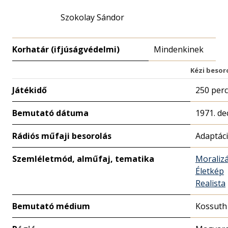
Szokolay Sándor
Korhatár (ifjúságvédelmi)
Mindenkinek
Kézi besor
Játékidő
250 perc
Bemutató dátuma
1971. de
Rádiós műfaji besorolás
Adaptác
Szemléletmód, alműfaj, tematika
Moralizá
Életkép
Realista
Bemutató médium
Kossuth