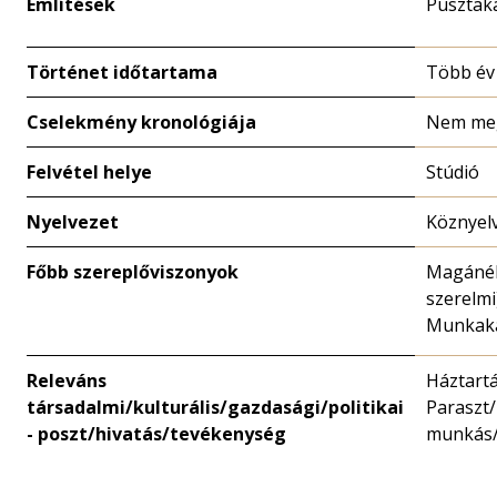
Említések
Pusztak
Történet időtartama
Több év
Cselekmény kronológiája
Nem me
Felvétel helye
Stúdió
Nyelvezet
Köznyel
Főbb szereplőviszonyok
Magánél
szerelmi
Munkaka
Releváns
Háztartá
társadalmi/kulturális/gazdasági/politikai
Paraszt
- poszt/hivatás/tevékenység
munkás