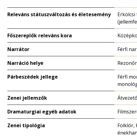
Releváns státuszváltozás és életesemény
Erkölcsi
(jellemfe
Főszereplők releváns kora
Középko
Narrátor
Férfi na
Narráció helye
Rezonőr
Párbeszédek jellege
Férfi mo
monoló
Zenei jellemzők
Átvezet
Dramaturgiai egyéb adatok
Filmszer
Zenei tipológia
Folklór,
énekhan