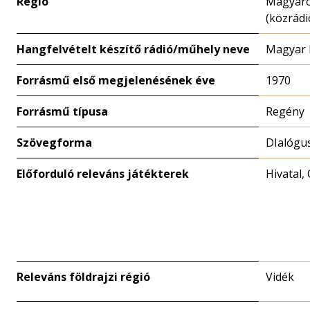
Régió
Magyar
(közrádi
Hangfelvételt készítő rádió/műhely neve
Magyar 
Forrásmű első megjelenésének éve
1970
Forrásmű típusa
Regény
Szövegforma
DIalógu
Előforduló releváns játékterek
Hivatal,
Releváns földrajzi régió
Vidék