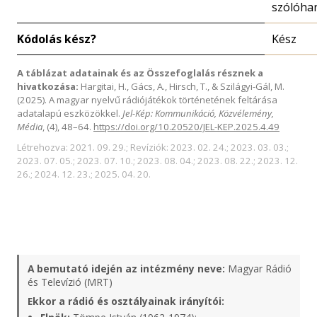
szólóha
Kódolás kész?
Kész
A táblázat adatainak és az Összefoglalás résznek a
hivatkozása:
Hargitai, H., Gács, A., Hirsch, T., & Szilágyi-Gál, M.
(2025). A magyar nyelvű rádiójátékok történetének feltárása
adatalapú eszközökkel.
Jel-Kép: Kommunikáció, Közvélemény,
Média
, (4), 48–64.
https://doi.org/10.20520/JEL-KEP.2025.4.49
Létrehozva: 2021. 09. 29.; Revíziók: 2023. 02. 24.; 2023. 03. 03.;
2023. 07. 05.; 2023. 07. 10.; 2023. 08. 04.; 2023. 08. 22.; 2023. 12.
26.; 2024. 12. 23.; 2025. 04. 20.
A bemutató idején az intézmény neve:
Magyar Rádió
és Televízió (MRT)
Ekkor a rádió és osztályainak irányítói: