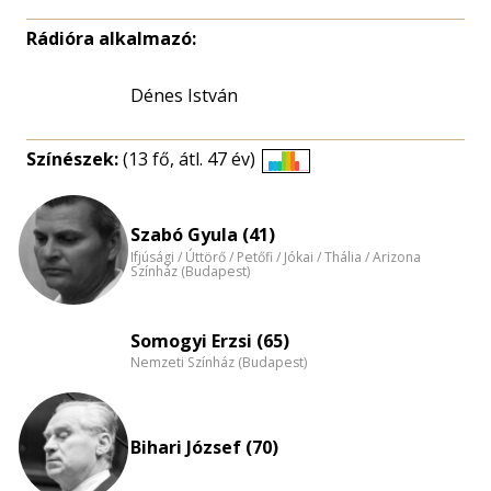
Rádióra alkalmazó:
Dénes István
Színészek:
(13 fő, átl. 47 év)
Életkori
eloszlás
nagyítása
Szabó Gyula (41)
Ifjúsági / Úttörő / Petőfi / Jókai / Thália / Arizona
Színház (Budapest)
Somogyi Erzsi (65)
Nemzeti Színház (Budapest)
Bihari József (70)