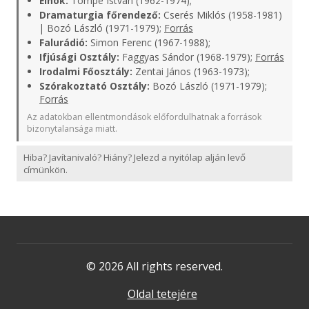
Elnök:
Tömpe István (1962-1974);
Dramaturgia főrendező:
Cserés Miklós (1958-1981)
| Bozó László (1971-1979);
Forrás
Falurádió:
Simon Ferenc (1967-1988);
Ifjúsági Osztály:
Faggyas Sándor (1968-1979);
Forrás
Irodalmi Főosztály:
Zentai János (1963-1973);
Szórakoztató Osztály:
Bozó László (1971-1979);
Forrás
Az adatokban ellentmondások előfordulhatnak a források
bizonytalansága miatt.
Hiba? Javítanivaló? Hiány? Jelezd a nyitólap alján levő
címünkön.
© 2026 All rights reserved.
Oldal tetejére