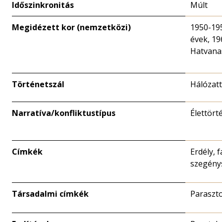
Időszinkronitás
Múlt
Megidézett kor (nemzetközi)
1950-19
évek, 1
Hatvana
Történetszál
Hálózat
Narratíva/konfliktustípus
Élettört
Címkék
Erdély, f
szegény
Társadalmi címkék
Paraszto