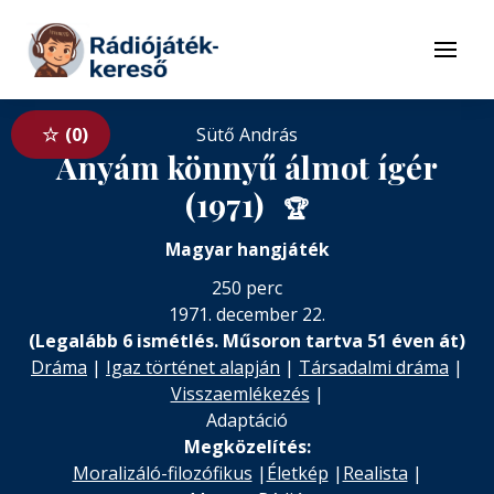
Tovább a navigációhoz
Tovább a tartalomhoz
Menü
0
Sütő András
Anyám könnyű álmot ígér
(1971)
🏆
Magyar hangjáték
250 perc
1971. december 22.
(Legalább 6 ismétlés. Műsoron tartva 51 éven át)
Dráma
|
Igaz történet alapján
|
Társadalmi dráma
|
Visszaemlékezés
|
Adaptáció
Megközelítés:
Moralizáló-filozófikus
|
Életkép
|
Realista
|