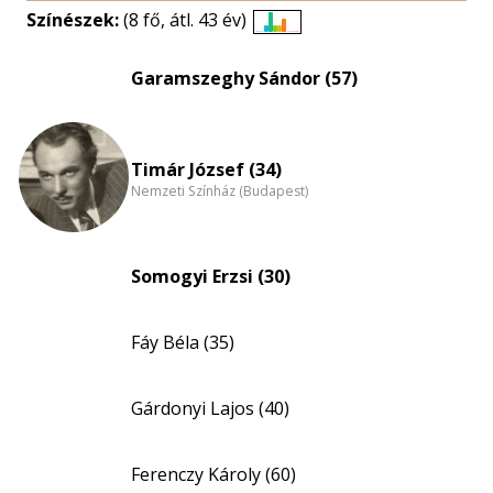
Színészek:
(8 fő, átl. 43 év)
Életkori
eloszlás
Garamszeghy Sándor (57)
nagyítása
Timár József (34)
Nemzeti Színház (Budapest)
Somogyi Erzsi (30)
Fáy Béla (35)
Gárdonyi Lajos (40)
Ferenczy Károly (60)