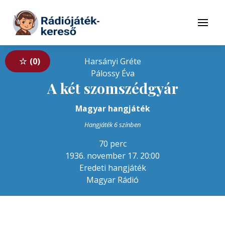
Tovább a navigációhoz
Tovább a tartalomhoz
Menü
0
Harsányi Gréte
Pálossy Éva
A két szomszédgyár
Magyar hangjáték
Hangjáték 6 színben
70 perc
1936. november 17. 20:00
Eredeti hangjáték
Magyar Rádió