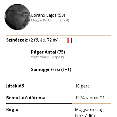
Lóránd Lajos (53)
Magyar Rádió (Budapest)
Színészek:
(2 fő, átl. 72 év)
Életkori
eloszlás
Páger Antal (75)
Vígszínház (Budapest)
nagyítása
Somogyi Erzsi (†+1)
Játékidő
10 perc
Bemutató dátuma
1974. január 21.
Régió
Magyarország
(közrádió)