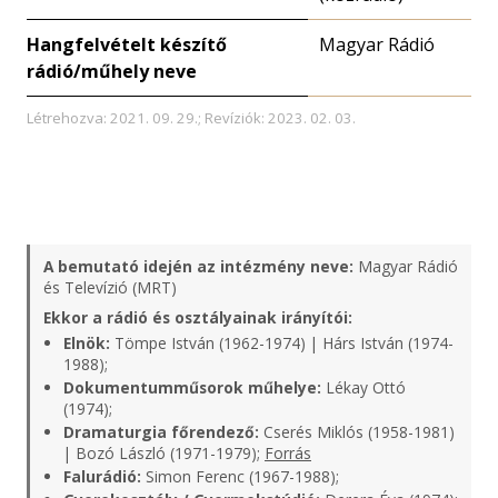
Hangfelvételt készítő
Magyar Rádió
rádió/műhely neve
Létrehozva: 2021. 09. 29.; Revíziók: 2023. 02. 03.
A bemutató idején az intézmény neve:
Magyar Rádió
és Televízió (MRT)
Ekkor a rádió és osztályainak irányítói:
Elnök:
Tömpe István (1962-1974) | Hárs István (1974-
1988);
Dokumentumműsorok műhelye:
Lékay Ottó
(1974);
Dramaturgia főrendező:
Cserés Miklós (1958-1981)
| Bozó László (1971-1979);
Forrás
Falurádió:
Simon Ferenc (1967-1988);