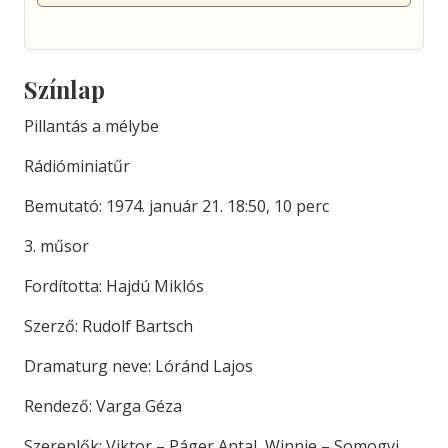
Színlap
Pillantás a mélybe
Rádióminiatűr
Bemutató: 1974. január 21. 18:50, 10 perc
3. műsor
Fordította: Hajdú Miklós
Szerző: Rudolf Bartsch
Dramaturg neve: Lóránd Lajos
Rendező: Varga Géza
Szereplők: Viktor – Páger Antal, Winnie – Somogyi