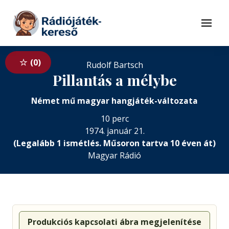
Tovább a navigációhoz
Tovább a tartalomhoz
Menü
0
Rudolf Bartsch
Pillantás a mélybe
Német mű magyar hangjáték-változata
10 perc
1974. január 21.
(Legalább 1 ismétlés. Műsoron tartva 10 éven át)
Magyar Rádió
Produkciós kapcsolati ábra megjelenítése