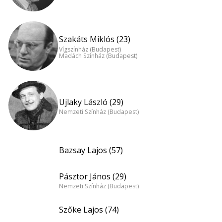
Szakáts Miklós (23)
Vígszínház (Budapest)
Madách Színház (Budapest)
Ujlaky László (29)
Nemzeti Színház (Budapest)
Bazsay Lajos (57)
Pásztor János (29)
Nemzeti Színház (Budapest)
Szőke Lajos (74)