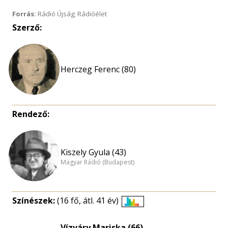
Forrás:
Rádió Újság; Rádióélet
Szerző:
Herczeg Ferenc (80)
Rendező:
Kiszely Gyula (43)
Magyar Rádió (Budapest)
Színészek:
(16 fő, átl. 41 év)
Életkori
eloszlás
Vízváry Mariska (66)