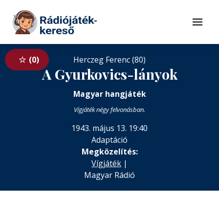
Tovább a navigációhoz
Tovább a tartalomhoz
Menü
0
Herczeg Ferenc (80)
A Gyurkovics-lányok
Magyar hangjáték
Vígjáték négy felvonásban.
1943. május 13. 19:40
Adaptáció
Megközelítés:
Vígjáték
|
Magyar Rádió