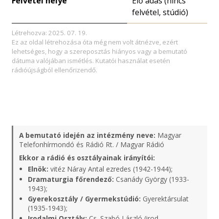
Felvétel helye
Élő adás (nincs
felvétel, stúdió)
Létrehozva: 2025. 07. 19.
Ez az oldal létrehozása óta még nem volt átnézve, ezért
lehetséges, hogy a szereposztás hiányos vagy a bemutató
dátuma valójában ismétlés. Kutatói használat esetén
rádióújságból ellenőrizendő.
A bemutató idején az intézmény neve:
Magyar
Telefonhírmondó és Rádió Rt. / Magyar Rádió
Ekkor a rádió és osztályainak irányítói:
Elnök:
vitéz Náray Antal ezredes (1942-1944);
Dramaturgia főrendező:
Csanády György (1933-
1943);
Gyerekosztály / Gyermekstúdió:
Gyerektársulat
(1935-1943);
Irodalmi Osztály:
Cs. Szabó László (irod.