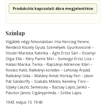
Produkciós kapcsolati ábra megjelenítése
Színlap
Vígjáték négy felvonásban. Irta Herczeg Ferenc.
Rendező Kiszely Gyula. Személyek: Gyurkovicsné –
Vízvári Mariska; Katinka – Ághi Erzsi; Sári – Eszenyi
Olga; Ella – Kéry Panni; Mici – Somogyi Erzsi; Liza –
Halasi Marika; Terka – Rajcsányi Adrienne; Klári –
Kovács Kató; Radványi ezredes – Lehotay Árpád;
Radványi Gida – Matány Antal; Horkay Feri – Jávor
Pál; Sándorffy – Szakáts Miklós; Kemény Tóni –
Ujlaky László; Semessey – Bazsay Lajos; Jankó –
Pásztor János; Cigányprímás – Szőke Lajos.
1943. május 13. 19:40