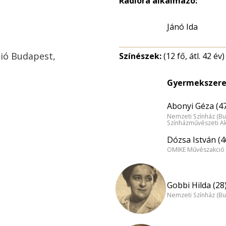
Rádióra alkalmazó:
Jánó Ida
dió Budapest,
Színészek:
(12 fő, átl. 42 év)
Gyermekszere
Abonyi Géza (4
Nemzeti Színház (B
Színházművészeti A
Dózsa István (4
OMIKE Művészakció 
Gobbi Hilda (28
Nemzeti Színház (B