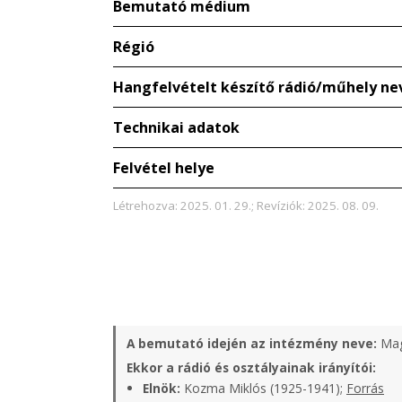
Bemutató médium
Régió
Hangfelvételt készítő rádió/műhely ne
Technikai adatok
Felvétel helye
Létrehozva: 2025. 01. 29.; Revíziók: 2025. 08. 09.
A bemutató idején az intézmény neve:
Mag
Ekkor a rádió és osztályainak irányítói:
Elnök:
Kozma Miklós (1925-1941);
Forrás