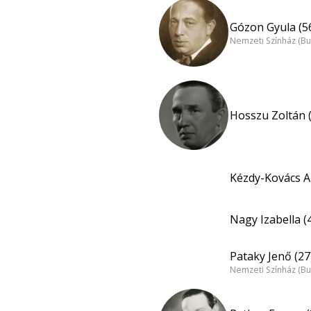
Gózon Gyula (5
Nemzeti Színház (B
Hosszu Zoltán 
Kézdy-Kovács A
Nagy Izabella (
Pataky Jenő (27
Nemzeti Színház (B