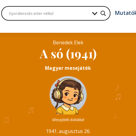
Mutató
Benedek Elek
A só (1941)
Magyar mesejáték
♪
♫
♬
♬
♪
♩
♫
Mesejáték dalokkal
1941. augusztus 26.