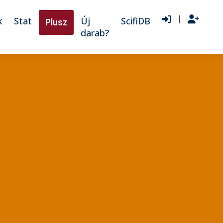
|
k
Stat
Új
ScifiDB
Plusz
darab?