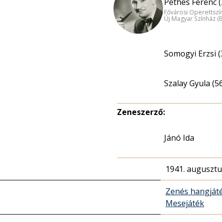
Pethes Ferenc (
Fővárosi Operettszí
Új Magyar Színház (
Somogyi Erzsi (
Szalay Gyula (5
Zeneszerző:
Jánó Ida
1941. augusztu
Zenés hangját
Mesejáték