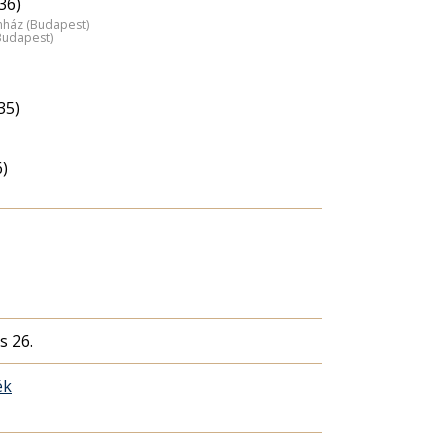
36)
nház (Budapest)
Budapest)
35)
6)
s 26.
ék