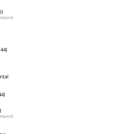
6)
udapest)
(44)
ntal
44)
)
udapest)