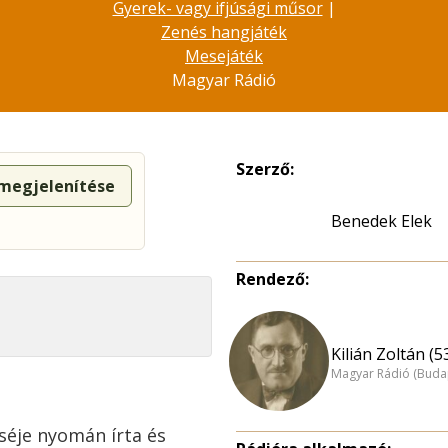
Gyerek- vagy ifjúsági műsor
|
Zenés hangjáték
Mesejáték
Magyar Rádió
Szerző:
 megjelenítése
Benedek Elek
Rendező:
Kilián Zoltán (5
Magyar Rádió (Buda
séje nyomán írta és