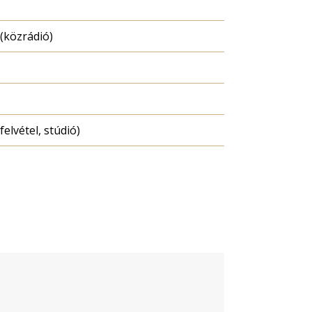
(közrádió)
felvétel, stúdió)