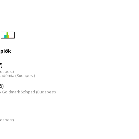
Életkori
eloszlás
plők
nagyítása
7)
udapest)
kadémia (Budapest)
6)
/ Goldmark Színpad (Budapest)
)
udapest)