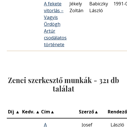
A fekete
Jékely
Babiczky
1991-
vitorlás –
Zoltán
László
Vagyis
Ördögh
Artúr
csodálatos
története
Zenei szerkesztő munkák -
321
db
találat
Díj
▲
Kedv.
▲
Cím
▲
Szerző
▲
Rendez
A
Josef
László