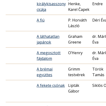
királykisasszony
Henke,
Endre
cicája
Karel Čapek
A fiú
P. Horváth
Déri Év
László
A láthatatlan
Graham
dr. Már
japánok
Greene
Éva
A megosztott
O’Henry
dr. Már
fájdalom
Éva
A brémai
Grimm
Török
együttes
testvérek
Tamás
A fekete csónak
Lipták
Siklós 
Gábor