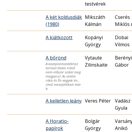
testvérek
A két koldusdiák
Mikszáth
Cserés
(1980)
Kálmán
Miklós 
A kiátkozott
Kopányi
Dobai
György
Vilmos
A bőrönd
Vytaute
Berényi
Zilinskaite
Gábor
A középnemzedékhez
tartozó litván írónő
nem először szólal meg
magyarul: Az utolsó
róka és Én vagyok én…
című mesejátékait már
b
A kelletlen leány
Veres Péter
Vadász
Gyula
A Horatio-
Bolgár
Varsány
papírok
György
Anikó