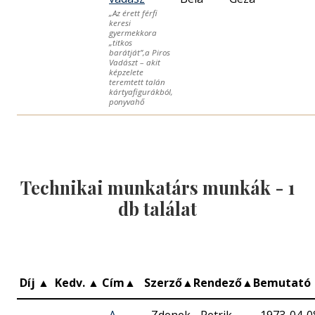
„Az érett férfi
keresi
gyermekkora
„titkos
barátját”,a Piros
Vadászt – akit
képzelete
teremtett talán
kártyafigurákból,
ponyvahő
Technikai munkatárs munkák -
1
db találat
Díj
▲
Kedv.
▲
Cím
▲
Szerző
▲
Rendező
▲
Bemutató
A
Zdenek
Petrik
1973-04-0