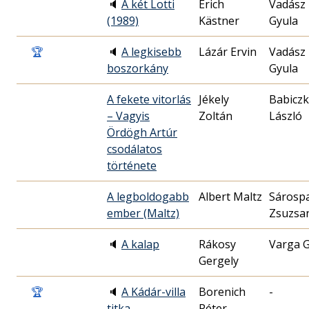
🔈
A két Lotti
Erich
Vadász
(1989)
Kästner
Gyula
🏆
🔈
A legkisebb
Lázár Ervin
Vadász
boszorkány
Gyula
A fekete vitorlás
Jékely
Babiczk
– Vagyis
Zoltán
László
Ördögh Artúr
csodálatos
története
A legboldogabb
Albert Maltz
Sárospa
ember (Maltz)
Zsuzsa
🔈
A kalap
Rákosy
Varga 
Gergely
🏆
🔈
A Kádár-villa
Borenich
-
titka
Péter