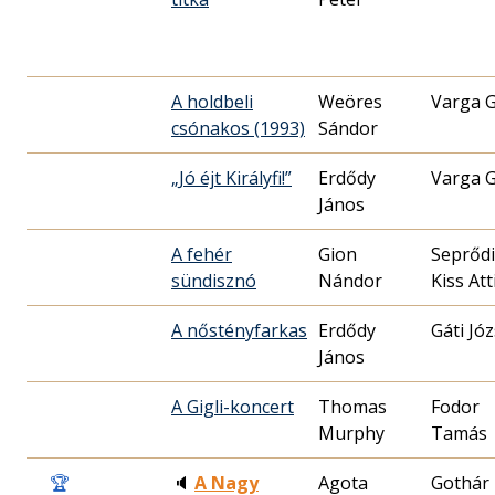
A holdbeli
Weöres
Varga 
csónakos (1993)
Sándor
„Jó éjt Királyfi!”
Erdődy
Varga 
János
A fehér
Gion
Seprődi
sündisznó
Nándor
Kiss Att
A nőstényfarkas
Erdődy
Gáti Jó
János
A Gigli-koncert
Thomas
Fodor
Murphy
Tamás
🏆
🔈
A Nagy
Agota
Gothár