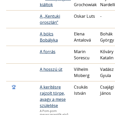
kiáltok
Grochowiak
Nardell
A „Kentuki
Oskar Luts
-
oroszlán”
A bölcs
Elena
Bohák
Bobályka
Antalová
György
A forrás
Marin
Kőváry
Sorescu
Katalin
A hosszú út
Vilhelm
Vadász
Moberg
Gyula
🏆
A kerítésre
Csukás
Csajági
rajzolt törpe,
István
János
avagy a mese
születése
A Pom-pom
meseszereplők első