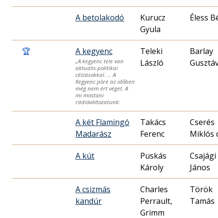
A betolakodó
Kurucz
Éless B
Gyula
🏆
A kegyenc
Teleki
Barlay
László
Gusztá
„A kegyenc tele van
aktuális politikai
célzásokkal. … A
Kegyenc pöre az időben
még nem ért véget. A
mi mostani
rádióváltozatunk:
A két Flamingó
Takács
Cserés
Madarász
Ferenc
Miklós 
A kút
Puskás
Csajági
Károly
János
A csizmás
Charles
Török
kandúr
Perrault,
Tamás
Grimm