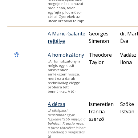
megejelnése a hazai
médiában, talán
egyfajta pilot műsor
céllal. Gyerekek az
utcán krétával felrajz
A Marie-Galante
Georges
dr. Már
rejtélye
Simenon
Éva
🏆
A homokzátony
Theodore
Vadász
Taylor
Ilona
„A Homokzátonyra
mégis egy kicsit
büszkébben
emlékszem vissza,
mert ez a darab
technikailag eléggé
próbára tett
bennünket. A tör
A dézsa
Ismeretlen
Szőke
francia
István
„A középkori
népszínház egyik
szerző
legkedveltebb műfaja a
bohózat. Francia neve,
a farce tölteléket jelent:
eredetileg a magasztos
tá