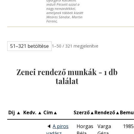
Györgyről Költőként
indult Pécsett azzal a
nagy nemzedékkel,
amelynek többek között
Weöres Sándor, Martin
Ferenc,
51–321 betöltése
1–50 / 321 megjelenítve
Zenei rendező munkák -
1
db
találat
Díj
▲
Kedv.
▲
Cím
▲
Szerző
▲
Rendező
▲
Bemu
🔈
A piros
Horgas
Varga
1985
vadász
Béla
Géza