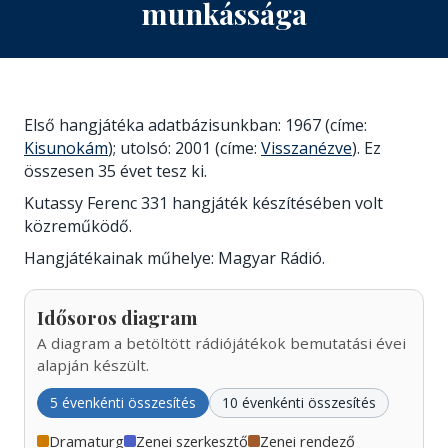
munkássága
Első hangjátéka adatbázisunkban: 1967 (címe:
Kisunokám
); utolsó: 2001 (címe:
Visszanézve
). Ez
összesen 35 évet tesz ki.
Kutassy Ferenc 331 hangjáték készítésében volt
közreműködő.
Hangjátékainak műhelye: Magyar Rádió.
Idősoros diagram
A diagram a betöltött rádiójátékok bemutatási évei
alapján készült.
5 évenkénti összesítés
10 évenkénti összesítés
Dramaturg
Zenei szerkesztő
Zenei rendező