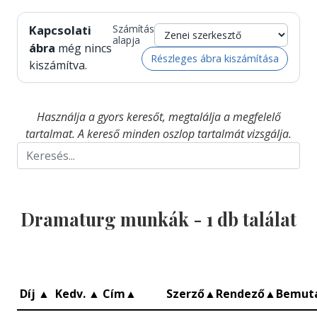
Kapcsolati
Számítás
alapja
ábra
még nincs
Részleges ábra kiszámítása
kiszámítva.
Használja a gyors keresőt, megtalálja a megfelelő
tartalmat. A kereső minden oszlop tartalmát vizsgálja.
Dramaturg munkák -
1
db találat
Díj
▲
Kedv.
▲
Cím
▲
Szerző
▲
Rendező
▲
Bemut