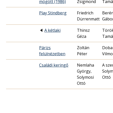
mögött (1986)
Zsigmond
Tamá
Play Stindberg
Friedrich
Berén
Dürrenmatt
Gábo
🔈
A kétlaki
Thinsz
Törö
Géza
Tamá
Párizs
Zoltán
Doba
felülnézetben
Péter
Vilmo
Családi keringő
Nemlaha
A sze
György,
Solym
Solymosi
Ottó
Ottó