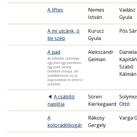
A liftes
Nemes
Vadász
István
Gyula
A mi utcánk, ó
Kurucz
Pós Sá
be szép
Gyula
A pad
Alekszandr
Daniela
Gelman
Kapitáň
Az előadás színhelye
egy pad egy parkban.
Szabó
Egy pad, amely
találkák tanúja, ott
Kálmán
szövődhetnek az új
kapcsolatok és lehet a
szakítás
🔈
A csábító
Sören
Solymo
naplója
Kierkegaard
Ottó
A
Rákosy
Varga 
kolorádóbogár
Gergely