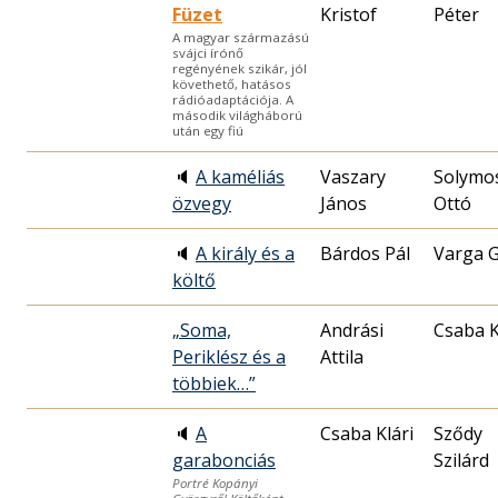
Füzet
Kristof
Péter
A magyar származású
svájci írónő
regényének szikár, jól
követhető, hatásos
rádióadaptációja. A
második világháború
után egy fiú
🔈
A kaméliás
Vaszary
Solymo
özvegy
János
Ottó
🔈
A király és a
Bárdos Pál
Varga 
költő
„Soma,
Andrási
Csaba K
Periklész és a
Attila
többiek…”
🔈
A
Csaba Klári
Sződy
garabonciás
Szilárd
Portré Kopányi