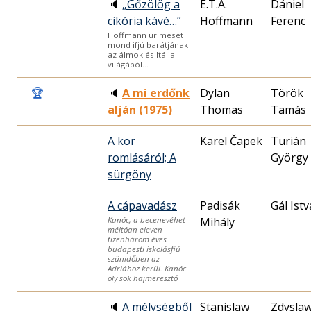
🔈
„Gőzölög a
E.T.A.
Dániel
cikória kávé…”
Hoffmann
Ferenc
Hoffmann úr mesét
mond ifjú barátjának
az álmok és Itália
világából…
🏆
🔈
A mi erdőnk
Dylan
Török
alján (1975)
Thomas
Tamás
A kor
Karel Čapek
Turián
romlásáról; A
György
sürgöny
A cápavadász
Padisák
Gál Ist
Mihály
Kanóc, a becenevéhet
méltóan eleven
tizenhárom éves
budapesti iskolásfiú
szünidőben az
Adriához kerül. Kanóc
oly sok hajmeresztő
🔈
A mélységből
Stanislaw
Zdysla