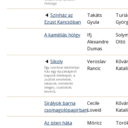
Felesége
🔈
Színház az
Takáts
Turiá
Ezüst Kancsóban
Gyula
Györ
A kaméliás hölgy
Ifj.
Solym
Alexandre
Ottó
Dumas
🔈
Sikoly
Veroslav
Kővá
Rancic
Katal
Egy szerbiai lakótelepi
ház egy éjszakájáról
kapunk életképet, a
zsúfolt emeletek,
lakások, mindenki
ideges, csalódott,
keserű,
Sirályok barna
Cecile
Kővá
csomagolópapírban
Loveid
Katal
Az isten háta
Móricz
Törö