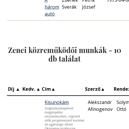
három
Sverák
József
autó
Zenei közreműködői munkák -
10
db találat
Díj
▲
Kedv.
▲
Cím
▲
Szerző
▲
Rende
Kisunokám
Alekszandr
Solym
Afinogenov
Ottó
Dolgozószobájának
magányába
viszzavonultan, régmúlt
idők pergamenjeit kutatva
éli egyhangú életét
Okajomov professzor.