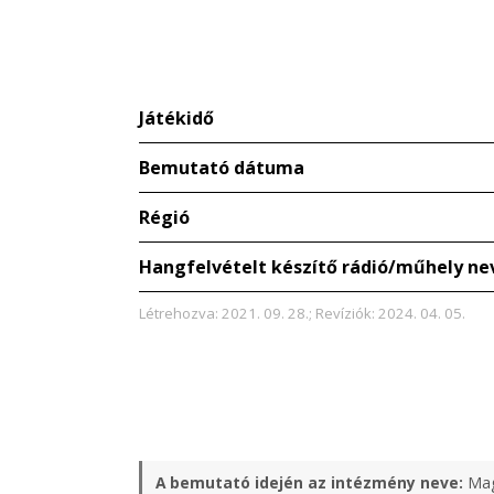
Játékidő
Bemutató dátuma
Régió
Hangfelvételt készítő rádió/műhely ne
Létrehozva: 2021. 09. 28.; Revíziók: 2024. 04. 05.
A bemutató idején az intézmény neve:
Mag