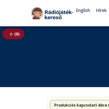
Tovább a navigációhoz
Tovább a tartalomhoz
English
Hírek
0
Produkciós kapcsolati ábra