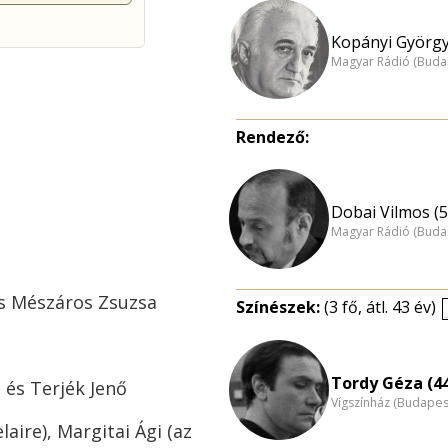
Kopányi György
Magyar Rádió (Buda
Rendező:
Dobai Vilmos (5
Magyar Rádió (Buda
 és Mészáros Zsuzsa
Színészek:
(3 fő, átl. 43 év)
Tordy Géza (4
 és Terjék Jenő
Vígszínház (Budapes
aire), Margitai Ági (az