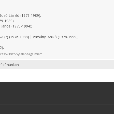
ozó László (1979-1989);
79-1989);
 János (1975-1994);
a (?) (1976-1988) | Varsányi Anikó (1978-1999);
2);
rások bizonytalansága miatt.
evő címünkön.