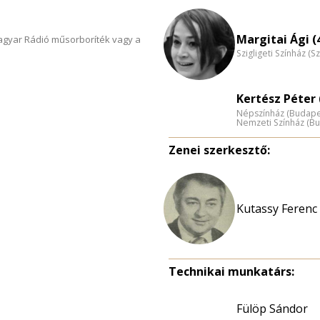
Margitai Ági (
Magyar Rádió műsorboríték vagy a
Szigligeti Színház (S
Kertész Péter 
Népszínház (Budape
Nemzeti Színház (B
Zenei szerkesztő:
Kutassy Ferenc
Technikai munkatárs:
Fülöp Sándor