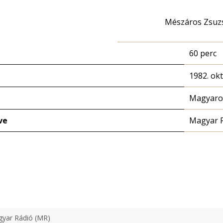
Mészáros Zsuz
60 perc
1982. ok
Magyaror
ve
Magyar 
yar Rádió (MR)