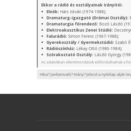
Ekkor a rádió és osztályainak irányítói:
Elnök:
Hárs István (1974-1988);
Dramaturg-igazgató (Drámai Osztály):
B
Dramaturgia főrendező:
Bozó László (19
Elektroakusztikus Zenei Stúdió:
Decsényi
Falurádió:
Simon Ferenc (1967-1988);
Gyerekosztály / Gyermekstúdió:
Szabó Év
Rádiószínház:
Lékay Ottó (1980-1984);
Szórakoztató Osztály:
László György (198
Az adatokban ellentmondások előfordulhatnak a for
Hiba? Javítanivaló? Hiány? Jelezd a nyitólap alján l