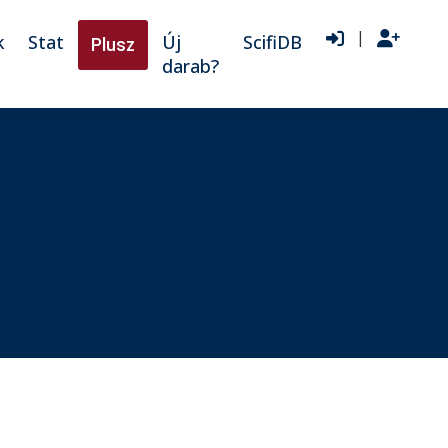
|
k
Stat
Új
ScifiDB
Plusz
darab?