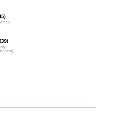
45)
zolnok)
(39)
st)
udapest)