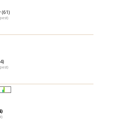
 (61)
pest)
4)
pest)
Életkori
eloszlás
nagyítása
4)
t)