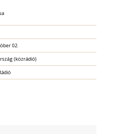
sa
tóber 02.
szág (közrádió)
Rádió