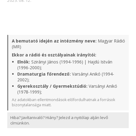
2025. 08. 12.
A bemutató idején az intézmény neve:
Magyar Rádió
(MR)
Ekkor a rádió és osztályainak irányítói:
Elnök:
Szirányi János (1994-1996) | Hajdú István
(1996-2000);
Dramaturgia főrendező:
Varsányi Anikó (1994-
2002);
Gyerekosztály / Gyermekstúdió:
Varsányi Anikó
(1978-1999);
Az adatokban ellentmondások előfordulhatnak a források
bizonytalansága miatt.
Hiba? Javítanivaló? Hiány? Jelezd a nyitólap alján levő
címünkön.