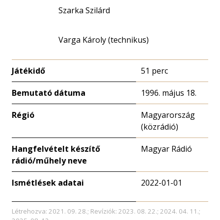
Szarka Szilárd
Varga Károly (technikus)
Játékidő
51 perc
Bemutató dátuma
1996. május 18.
Régió
Magyarország
(közrádió)
Hangfelvételt készítő
Magyar Rádió
rádió/műhely neve
Ismétlések adatai
2022-01-01
Létrehozva: 2021. 09. 28.; Revíziók: 2023. 08. 22.; 2024. 04. 11.;