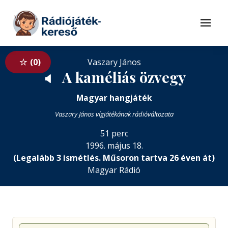
Tovább a navigációhoz
Tovább a tartalomhoz
Menü
0
Vaszary János
A kaméliás özvegy
🔈
Magyar hangjáték
Vaszary János vígjátékának rádióváltozata
51 perc
1996. május 18.
(Legalább 3 ismétlés. Műsoron tartva 26 éven át)
Magyar Rádió