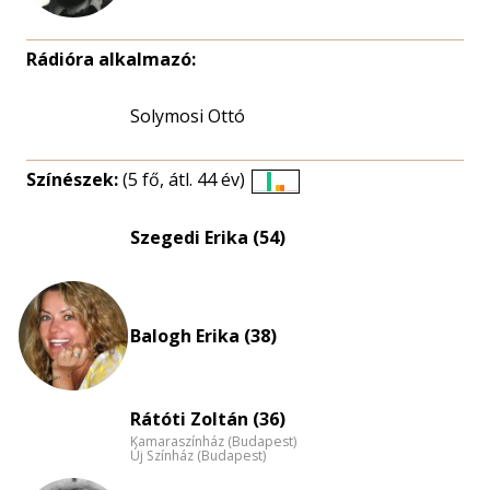
Rádióra alkalmazó:
Solymosi Ottó
Színészek:
(5 fő, átl. 44 év)
Életkori
eloszlás
Szegedi Erika (54)
nagyítása
Balogh Erika (38)
Rátóti Zoltán (36)
Kamaraszínház (Budapest)
Új Színház (Budapest)