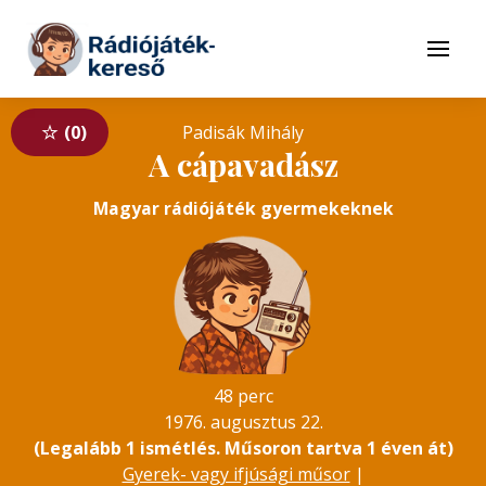
Tovább a navigációhoz
Tovább a tartalomhoz
Menü
0
Padisák Mihály
A cápavadász
Magyar rádiójáték gyermekeknek
48 perc
1976. augusztus 22.
(Legalább 1 ismétlés. Műsoron tartva 1 éven át)
Gyerek- vagy ifjúsági műsor
|