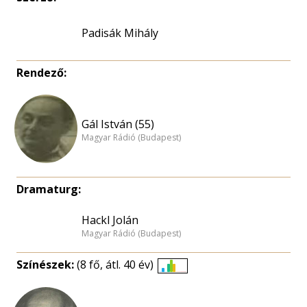
Padisák Mihály
Rendező:
Gál István (55)
Magyar Rádió (Budapest)
Dramaturg:
Hackl Jolán
Magyar Rádió (Budapest)
Színészek:
(8 fő, átl. 40 év)
Életkori
eloszlás