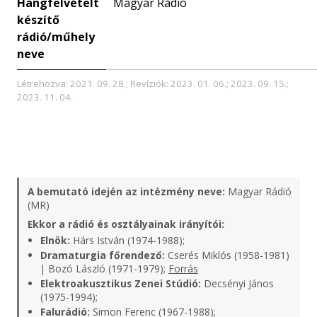
Hangfelvételt
Magyar Rádió
készítő
rádió/műhely
neve
Létrehozva: 2021. 09. 28.; Revíziók: 2023. 01. 06.; 2023. 09. 15.;
2023. 11. 04.
A bemutató idején az intézmény neve:
Magyar Rádió
(MR)
Ekkor a rádió és osztályainak irányítói:
Elnök:
Hárs István (1974-1988);
Dramaturgia főrendező:
Cserés Miklós (1958-1981)
| Bozó László (1971-1979);
Forrás
Elektroakusztikus Zenei Stúdió:
Decsényi János
(1975-1994);
Falurádió:
Simon Ferenc (1967-1988);