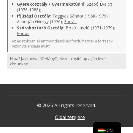
Gyerekosztály / Gyermekstúdió:
Szabó Éva (?)
(1976-1988);
Ifjúsági Osztály:
Faggyas Sándor (1968-1979) |
Asperján György (1976);
Forrás
Szórakoztató Osztály:
Bozó László (1971-1979);
Forrás
Az adatokban ellentmondások előfordulhatnak a források
bizonytalansága miatt.
Hiba? Javítanivaló? Hiány? Jelezd a nyitólap alján levő
címünkön.
© 2026 All rights reserved.
Oldal tetejére
HUN