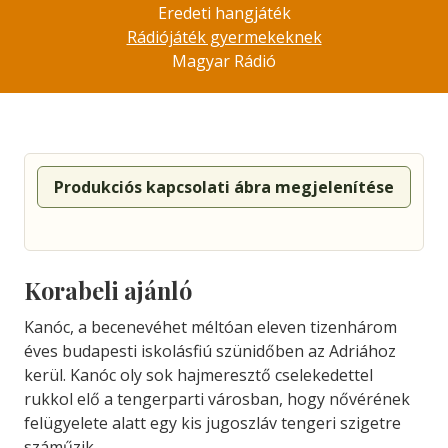
Eredeti hangjáték
Rádiójáték gyermekeknek
Magyar Rádió
Produkciós kapcsolati ábra megjelenítése
Korabeli ajánló
Kanóc, a becenevéhet méltóan eleven tizenhárom
éves budapesti iskolásfiú szünidőben az Adriához
kerül. Kanóc oly sok hajmeresztő cselekedettel
rukkol elő a tengerparti városban, hogy nővérének
felügyelete alatt egy kis jugoszláv tengeri szigetre
száműzik…