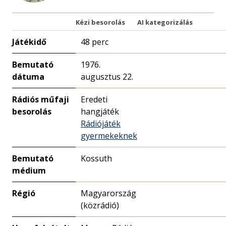
Kézi besorolás
AI kategorizálás
Játékidő
48 perc
Bemutató
1976.
dátuma
augusztus 22.
Rádiós műfaji
Eredeti
besorolás
hangjáték
Rádiójáték
gyermekeknek
Bemutató
Kossuth
médium
Régió
Magyarország
(közrádió)