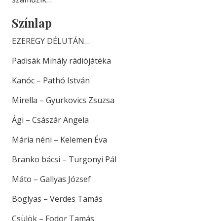
Színlap
EZEREGY DÉLUTÁN…
Padisák Mihály rádiójátéka
Kanóc – Pathó István
Mirella – Gyurkovics Zsuzsa
Ági – Császár Angela
Mária néni – Kelemen Éva
Branko bácsi – Turgonyi Pál
Máto – Gallyas József
Boglyas – Verdes Tamás
Csülök – Fodor Tamás