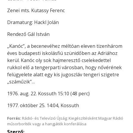
Zenei mts. Kutassy Ferenc
Dramaturg: Hackl Jolán
Rendező Gál István
„Kanóc”, a becenevéhez méltóan eleven tizenhárom
éves budapesti iskolásfiú szünidőben az Adriához
kerül. Kanóc oly sok hajmeresztő cselekedettel
rukkol elő a tengerparti városban, hogy nővérének
felügyelete alatt egy kis jugoszláv tengeri szigetre
„száműzik”…
1976. aug. 22. Kossuth 15:10 (48 perc)
1977. október 25. 14:04, Kossuth
Forrás:
Rádió- és Televízió Újság; Kiegészítésként Magyar Rádió
műsorboríték vagy a hangjáték konferálása
Szerző: