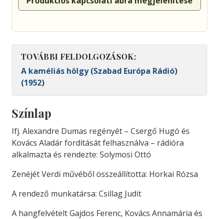
Produkciós kapcsolati ábra megjelenítése
TOVÁBBI FELDOLGOZÁSOK:
A kaméliás hölgy (Szabad Európa Rádió)
(1952)
Színlap
Ifj. Alexandre Dumas regényét – Csergő Hugó és
Kovács Aladár fordítását felhasználva – rádióra
alkalmazta és rendezte: Solymosi Ottó
Zenéjét Verdi művéből összeállította: Horkai Rózsa
A rendező munkatársa: Csillag Judit
A hangfelvételt Gajdos Ferenc, Kovács Annamária és