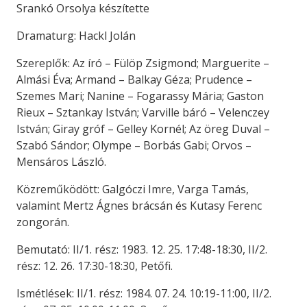
Srankó Orsolya készítette
Dramaturg: Hackl Jolán
Szereplők: Az író – Fülöp Zsigmond; Marguerite –
Almási Éva; Armand – Balkay Géza; Prudence –
Szemes Mari; Nanine – Fogarassy Mária; Gaston
Rieux – Sztankay István; Varville báró – Velenczey
István; Giray gróf – Gelley Kornél; Az öreg Duval –
Szabó Sándor; Olympe – Borbás Gabi; Orvos –
Mensáros László.
Közreműködött: Galgóczi Imre, Varga Tamás,
valamint Mertz Ágnes brácsán és Kutasy Ferenc
zongorán.
Bemutató: II/1. rész: 1983. 12. 25. 17:48-18:30, II/2.
rész: 12. 26. 17:30-18:30, Petőfi.
Ismétlések: II/1. rész: 1984. 07. 24. 10:19-11:00, II/2.