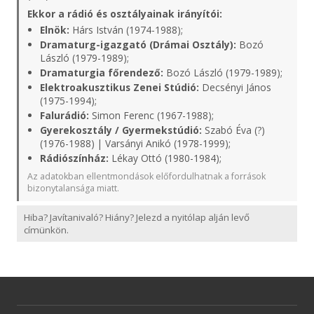
Ekkor a rádió és osztályainak irányítói:
Elnök:
Hárs István (1974-1988);
Dramaturg-igazgató (Drámai Osztály):
Bozó
László (1979-1989);
Dramaturgia főrendező:
Bozó László (1979-1989);
Elektroakusztikus Zenei Stúdió:
Decsényi János
(1975-1994);
Falurádió:
Simon Ferenc (1967-1988);
Gyerekosztály / Gyermekstúdió:
Szabó Éva (?)
(1976-1988) | Varsányi Anikó (1978-1999);
Rádiószínház:
Lékay Ottó (1980-1984);
Az adatokban ellentmondások előfordulhatnak a források
bizonytalansága miatt.
Hiba? Javítanivaló? Hiány? Jelezd a nyitólap alján levő
címünkön.