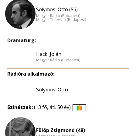
Solymosi Ottó (56)
Magyar Rádió (Budapest)
Magyar Televízió (Budapest)
Dramaturg:
Hackl Jolán
Magyar Rádió (Budapest)
Rádióra alkalmazó:
Solymosi Ottó
Színészek:
(13 fő, átl. 50 év)
Életkori
eloszlás
nagyítása
Fülöp Zsigmond (48)