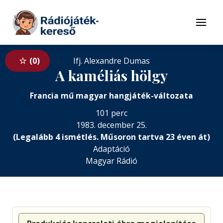
Tovább a navigációhoz
Tovább a tartalomhoz
Menü
0
Ifj. Alexandre Dumas
A kaméliás hölgy
Francia mű magyar hangjáték-változata
101 perc
1983. december 25.
(Legalább 4 ismétlés. Műsoron tartva 23 éven át)
Adaptáció
Magyar Rádió