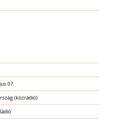
us 07.
szág (közrádió)
Rádió