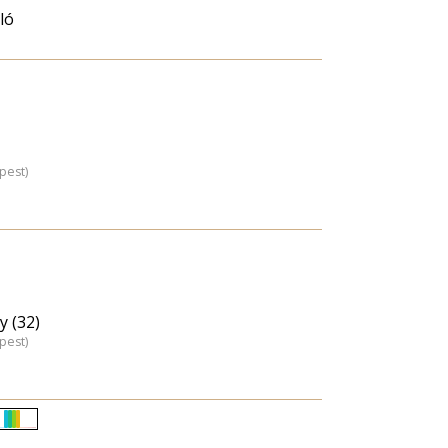
ló
pest)
y (32)
pest)
Életkori