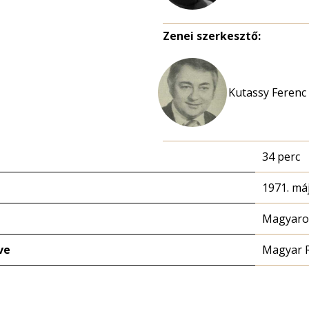
Zenei szerkesztő:
Kutassy Ferenc
34 perc
1971. máj
Magyaror
ve
Magyar 