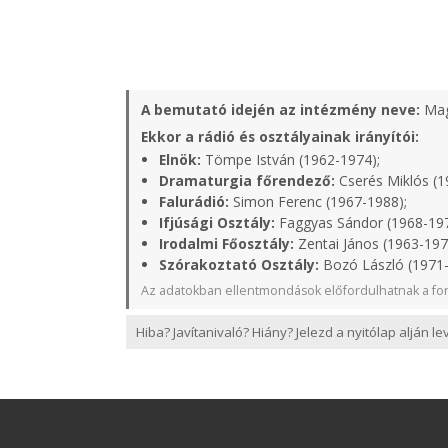
A bemutató idején az intézmény neve:
Mag
Ekkor a rádió és osztályainak irányítói:
Elnök:
Tömpe István (1962-1974);
Dramaturgia főrendező:
Cserés Miklós (1
Falurádió:
Simon Ferenc (1967-1988);
Ifjúsági Osztály:
Faggyas Sándor (1968-19
Irodalmi Főosztály:
Zentai János (1963-197
Szórakoztató Osztály:
Bozó László (1971
Az adatokban ellentmondások előfordulhatnak a for
Hiba? Javítanivaló? Hiány? Jelezd a nyitólap alján l