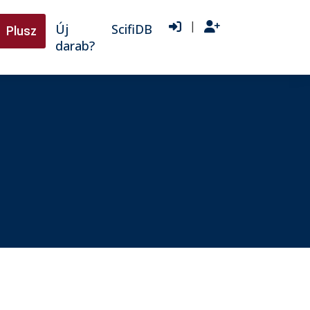
|
Új
ScifiDB
Plusz
darab?