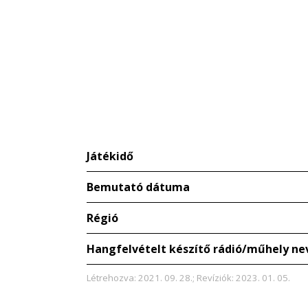
Játékidő
Bemutató dátuma
Régió
Hangfelvételt készítő rádió/műhely ne
Létrehozva: 2021. 09. 28.; Revíziók: 2023. 01. 05.