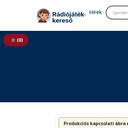
Tovább a navigációhoz
Tovább a tartalomhoz
Hírek
0
Produkciós kapcsolati ábra