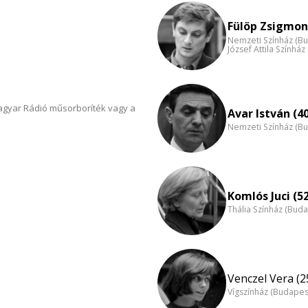
Fülöp Zsigmon
Nemzeti Színház (B
József Attila Színhá
Magyar Rádió műsorboríték vagy a
Avar István (4
Nemzeti Színház (B
Komlós Juci (5
Thália Színház (Buda
Venczel Vera (2
Vígszínház (Budapes