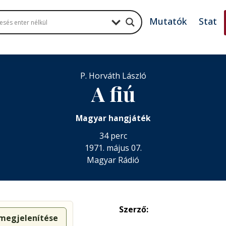
Mutatók
Stat
P. Horváth László
A fiú
Magyar hangjáték
34 perc
1971. május 07.
Magyar Rádió
Szerző:
 megjelenítése