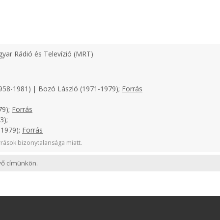
yar Rádió és Televízió (MRT)
958-1981) | Bozó László (1971-1979);
Forrás
79);
Forrás
3);
-1979);
Forrás
rások bizonytalansága miatt.
evő címünkön.