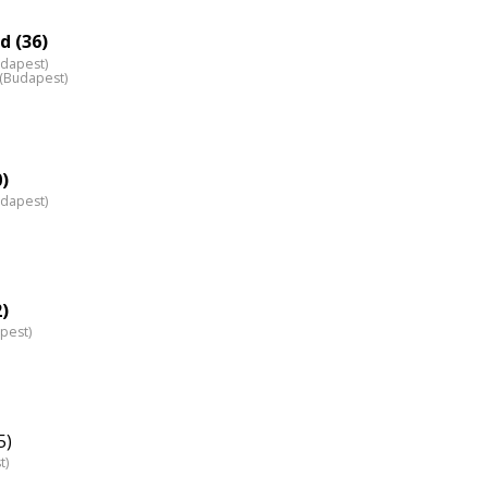
eloszlás
nagyítása
d (36)
udapest)
z (Budapest)
0)
udapest)
2)
pest)
5)
t)