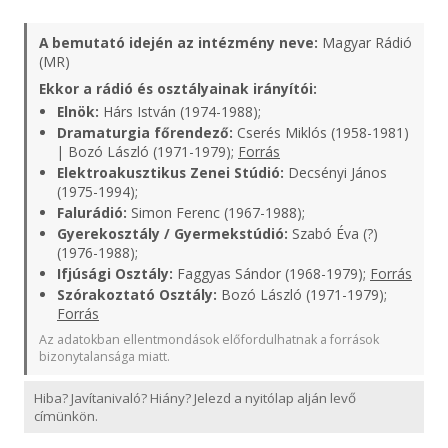
A bemutató idején az intézmény neve:
Magyar Rádió
(MR)
Ekkor a rádió és osztályainak irányítói:
Elnök:
Hárs István (1974-1988);
Dramaturgia főrendező:
Cserés Miklós (1958-1981)
| Bozó László (1971-1979);
Forrás
Elektroakusztikus Zenei Stúdió:
Decsényi János
(1975-1994);
Falurádió:
Simon Ferenc (1967-1988);
Gyerekosztály / Gyermekstúdió:
Szabó Éva (?)
(1976-1988);
Ifjúsági Osztály:
Faggyas Sándor (1968-1979);
Forrás
Szórakoztató Osztály:
Bozó László (1971-1979);
Forrás
Az adatokban ellentmondások előfordulhatnak a források
bizonytalansága miatt.
Hiba? Javítanivaló? Hiány? Jelezd a nyitólap alján levő
címünkön.