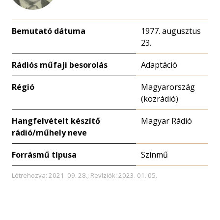
Bemutató dátuma
1977. augusztus
23.
Rádiós műfaji besorolás
Adaptáció
Régió
Magyarország
(közrádió)
Hangfelvételt készítő
Magyar Rádió
rádió/műhely neve
Forrásmű típusa
Színmű
Létrehozva: 2021. 09. 28.; Revíziók: 2023. 01. 05.