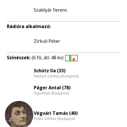
Szablyár Ferenc
Rádióra alkalmazó:
Zirkuli Péter
Színészek:
(6 fő, átl. 48 év)
Életkori
eloszlás
Schütz Ila (33)
Madách Színház (Budapest)
nagyítása
Páger Antal (78)
Vígszínház (Budapest)
Végvári Tamás (40)
Thália Színház (Budapest)