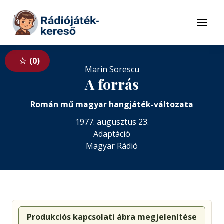
Tovább a navigációhoz
Tovább a tartalomhoz
Menü
0
Marin Sorescu
A forrás
Román mű magyar hangjáték-változata
1977. augusztus 23.
Adaptáció
Magyar Rádió
Produkciós kapcsolati ábra megjelenítése