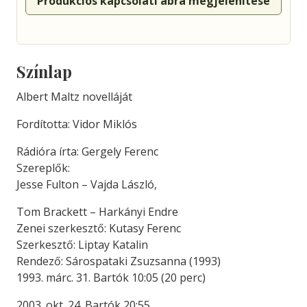
Produkciós kapcsolati ábra megjelenítése
Színlap
Albert Maltz novelláját
Fordította: Vidor Miklós
Rádióra írta: Gergely Ferenc
Szereplők:
Jesse Fulton – Vajda László,
Tom Brackett – Harkányi Endre
Zenei szerkesztő: Kutasy Ferenc
Szerkesztő: Liptay Katalin
Rendező: Sárospataki Zsuzsanna (1993)
1993. márc. 31. Bartók 10:05 (20 perc)
2003. okt. 24. Bartók 20:55