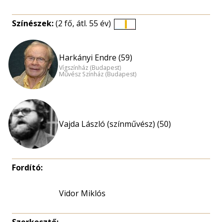
Színészek:
(2 fő, átl. 55 év)
Életkori
eloszlás
nagyítása
Harkányi Endre (59)
Vígszínház (Budapest)
Művész Színház (Budapest)
Vajda László (színművész) (50)
Fordító:
Vidor Miklós