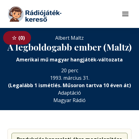
Tovább a navigációhoz
Tovább a tartalomhoz
Menü
0
Albert Maltz
A legboldogabb ember (Maltz)
Amerikai mű magyar hangjáték-változata
20 perc
1993. március 31.
(Legalább 1 ismétlés. Műsoron tartva 10 éven át)
Adaptáció
Magyar Rádió