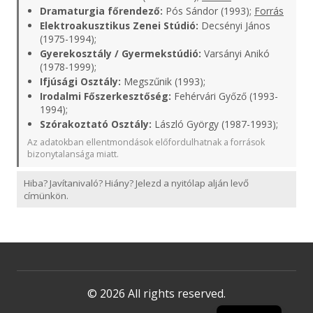
Dramaturgia főrendező:
Pós Sándor (1993);
Forrás
Elektroakusztikus Zenei Stúdió:
Decsényi János
(1975-1994);
Gyerekosztály / Gyermekstúdió:
Varsányi Anikó
(1978-1999);
Ifjúsági Osztály:
Megszűnik (1993);
Irodalmi Főszerkesztőség:
Fehérvári Győző (1993-
1994);
Szórakoztató Osztály:
László György (1987-1993);
Az adatokban ellentmondások előfordulhatnak a források
bizonytalansága miatt.
Hiba? Javítanivaló? Hiány? Jelezd a nyitólap alján levő
címünkön.
© 2026 All rights reserved.