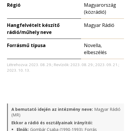
Régió
Magyarország
(közrádió)
Hangfelvételt készítő
Magyar Rádió
rádió/műhely neve
Forrásmű típusa
Novella,
elbeszélés
Létrehozva: 2023. 08. 29.; Revíziók: 2023. 08. 29.; 2023. 09. 21.;
2023. 10. 13.
A bemutató idején az intézmény neve:
Magyar Rádió
(MR)
Ekkor a rádió és osztályainak irányítói:
Elnök:
Gombár Csaba (1990-1993);
Forrás