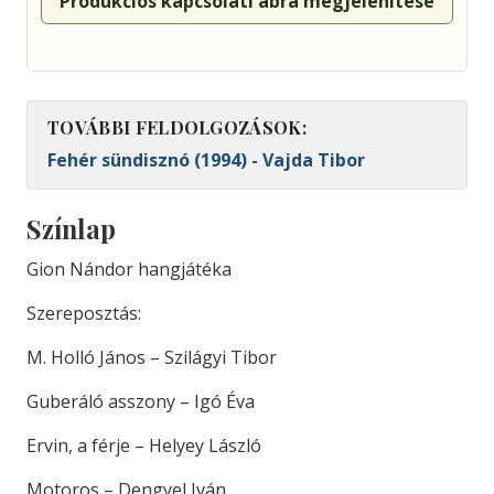
Produkciós kapcsolati ábra megjelenítése
TOVÁBBI FELDOLGOZÁSOK:
Fehér sündisznó (1994) - Vajda Tibor
Színlap
Gion Nándor hangjátéka
Szereposztás:
M. Holló János – Szilágyi Tibor
Guberáló asszony – Igó Éva
Ervin, a férje – Helyey László
Motoros – Dengyel Iván