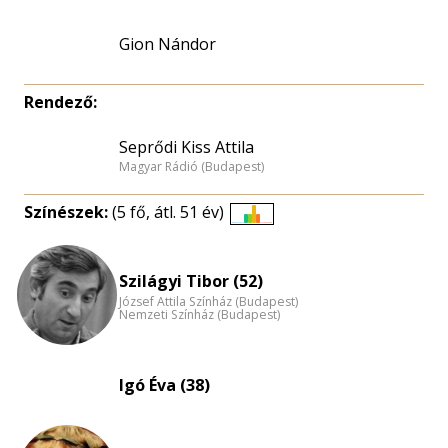
Gion Nándor
Rendező:
Seprődi Kiss Attila
Magyar Rádió (Budapest)
Színészek:
(5 fő, átl. 51 év)
Életkori
eloszlás
nagyítása
Szilágyi Tibor (52)
József Attila Színház (Budapest)
Nemzeti Színház (Budapest)
Igó Éva (38)