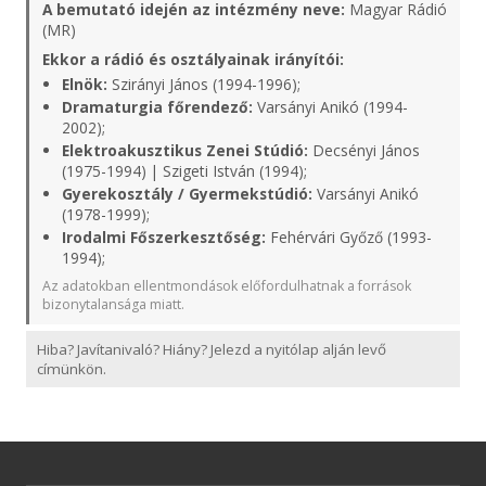
A bemutató idején az intézmény neve:
Magyar Rádió
(MR)
Ekkor a rádió és osztályainak irányítói:
Elnök:
Szirányi János (1994-1996);
Dramaturgia főrendező:
Varsányi Anikó (1994-
2002);
Elektroakusztikus Zenei Stúdió:
Decsényi János
(1975-1994) | Szigeti István (1994);
Gyerekosztály / Gyermekstúdió:
Varsányi Anikó
(1978-1999);
Irodalmi Főszerkesztőség:
Fehérvári Győző (1993-
1994);
Az adatokban ellentmondások előfordulhatnak a források
bizonytalansága miatt.
Hiba? Javítanivaló? Hiány? Jelezd a nyitólap alján levő
címünkön.