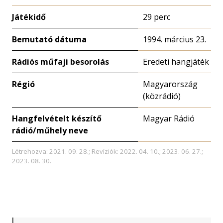
Játékidő
29 perc
Bemutató dátuma
1994. március 23.
Rádiós műfaji besorolás
Eredeti hangjáték
Régió
Magyarország
(közrádió)
Hangfelvételt készítő
Magyar Rádió
rádió/műhely neve
Létrehozva: 2021. 09. 28.; Revíziók: 2022. 04. 10.; 2023. 06. 27.;
2023. 08. 30.