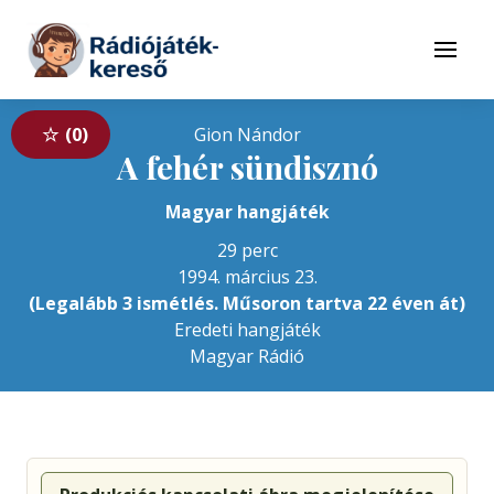
Tovább a navigációhoz
Tovább a tartalomhoz
Menü
0
Gion Nándor
A fehér sündisznó
Magyar hangjáték
29 perc
1994. március 23.
(Legalább 3 ismétlés. Műsoron tartva 22 éven át)
Eredeti hangjáték
Magyar Rádió