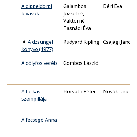
A dippeldorpi
Galambos
Déri Éva
lovasok
Józsefné,
Vaktorné
Tasnádi Éva
🔈
A dzsungel
Rudyard Kipling
Csajági János
könyve (1977)
A dölyfös veréb
Gombos László
A farkas
Horváth Péter
Novák János
szempillája
A fecsegő Anna