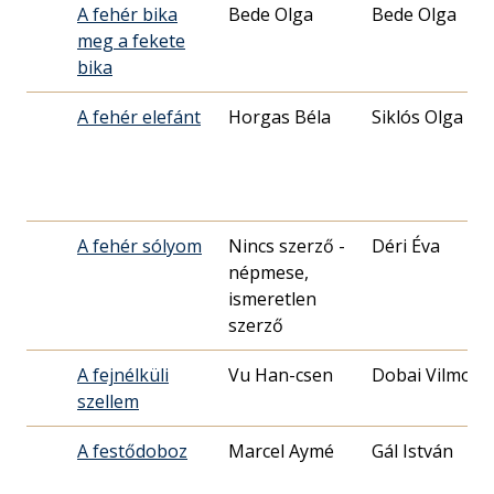
A fehér bika
Bede Olga
Bede Olga
meg a fekete
bika
A fehér elefánt
Horgas Béla
Siklós Olga
A fehér sólyom
Nincs szerző -
Déri Éva
népmese,
ismeretlen
szerző
A fejnélküli
Vu Han-csen
Dobai Vilmos
szellem
A festődoboz
Marcel Aymé
Gál István