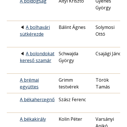
A boldogság
Altyi Kriszto
Gyenes
György
🔈
A bolhavári
Bálint Ágnes
Solymosi
sütkérezde
Ottó
🔈
A bolondokat
Schwajda
Csajági János
kereső szamár
György
A brémai
Grimm
Török
együttes
testvérek
Tamás
A békahercegnő
Szász Ferenc
A békakirály
Kolin Péter
Varsányi
Anikó