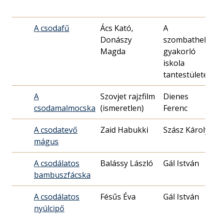
A csodafű
Ács Kató,
A
Donászy
szombathelyi
Magda
gyakorló
iskola
tantestülete
A
Szovjet rajzfilm
Dienes
csodamalmocska
(ismeretlen)
Ferenc
A csodatevő
Zaid Habukki
Szász Károly
mágus
A csodálatos
Balássy László
Gál István
bambuszfácska
A csodálatos
Fésűs Éva
Gál István
nyúlcipő