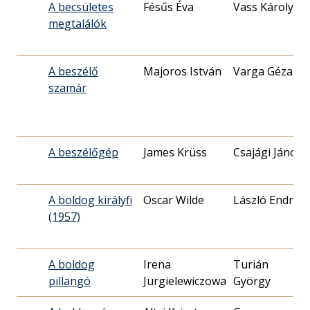
A becsületes
Fésűs Éva
Vass Károly
megtalálók
A beszélő
Majoros István
Varga Géza
szamár
A beszélőgép
James Krüss
Csajági János
A boldog királyfi
Oscar Wilde
László Endre
(1957)
A boldog
Irena
Turián
pillangó
Jurgielewiczowa
György