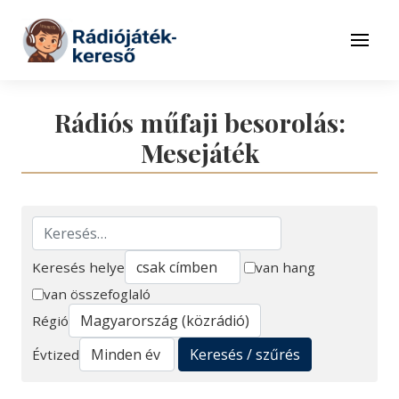
Tovább a navigációhoz
Tovább a tartalomhoz
Menü
Rádiós műfaji besorolás:
Mesejáték
Keresés helye
van hang
van összefoglaló
Keresés
Régió
Keresés / szűrés
Évtized