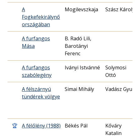
A
Mogilevszkaja
Szász Károly
Fogkefekirálynő
országában
A furfangos
B. Radó Lili,
Mása
Barotányi
Ferenc
A furfangos
Iványi Istvánné
Solymosi
szabólegény
Ottó
A félszárnyú
Simai Mihály
Vadász Gyula
tündérek völgye
🏆
A félőlény (1988)
Békés Pál
Kőváry
Katalin