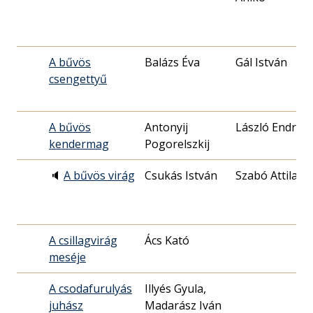
A bűvös
Balázs Éva
Gál István
csengettyű
A bűvös
Antonyij
László Endre
kendermag
Pogorelszkij
🔈
A bűvös virág
Csukás István
Szabó Attila
A csillagvirág
Ács Kató
meséje
A csodafurulyás
Illyés Gyula,
juhász
Madarász Iván