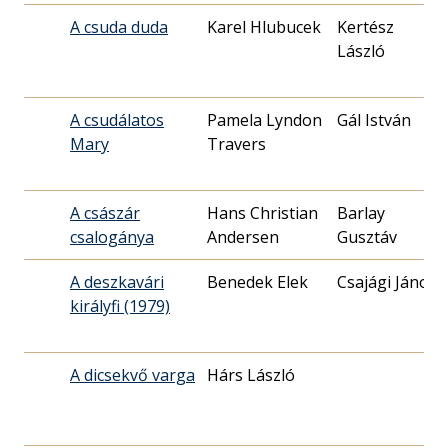
A csuda duda
Karel Hlubucek
Kertész
László
A csudálatos
Pamela Lyndon
Gál István
Mary
Travers
A császár
Hans Christian
Barlay
csalogánya
Andersen
Gusztáv
A deszkavári
Benedek Elek
Csajági János
királyfi (1979)
A dicsekvő varga
Hárs László