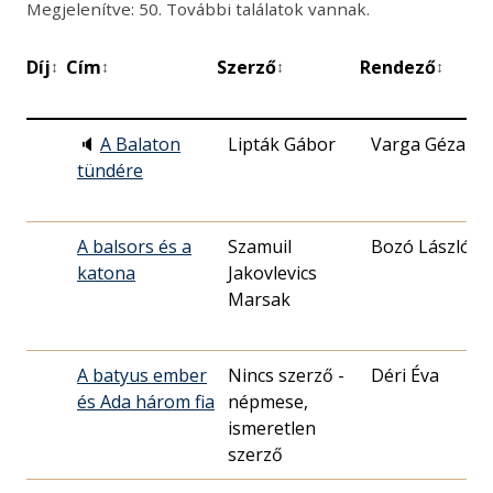
Megjelenítve: 50. További találatok vannak.
Díj
Cím
Szerző
Rendező
B
↕
↕
↕
↕
d
🔈
A Balaton
Lipták Gábor
Varga Géza
tündére
A balsors és a
Szamuil
Bozó László
katona
Jakovlevics
Marsak
A batyus ember
Nincs szerző -
Déri Éva
és Ada három fia
népmese,
ismeretlen
szerző