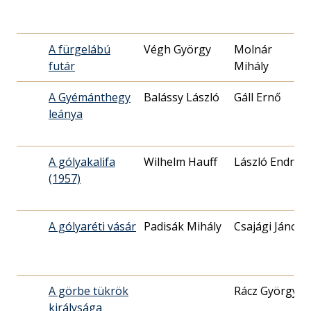
A fürgelábú
Végh György
Molnár
futár
Mihály
A Gyémánthegy
Balássy László
Gáll Ernő
leánya
A gólyakalifa
Wilhelm Hauff
László Endre
(1957)
A gólyaréti vásár
Padisák Mihály
Csajági János
A görbe tükrök
Rácz György
királysága