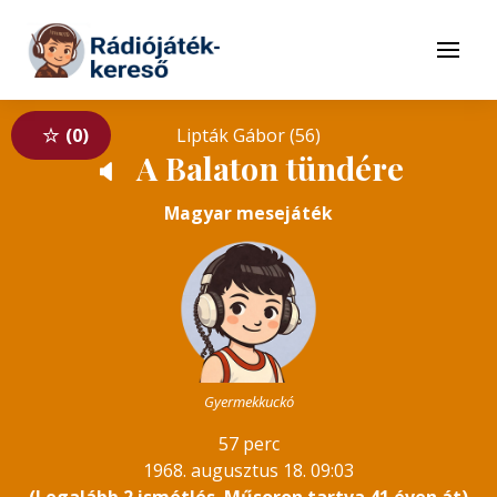
Tovább a navigációhoz
Tovább a tartalomhoz
Menü
0
Lipták Gábor (56)
A Balaton tündére
🔈
Magyar mesejáték
Gyermekkuckó
57 perc
1968. augusztus 18. 09:03