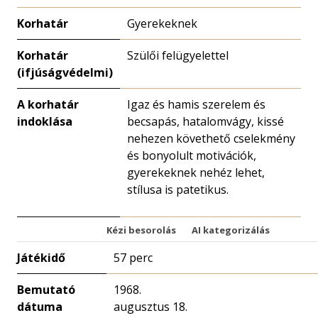
Korhatár
Gyerekeknek
Korhatár
Szülői felügyelettel
(ifjúságvédelmi)
A korhatár
Igaz és hamis szerelem és
indoklása
becsapás, hatalomvágy, kissé
nehezen követhető cselekmény
és bonyolult motivációk,
gyerekeknek nehéz lehet,
stílusa is patetikus.
Kézi besorolás
AI kategorizálás
Játékidő
57 perc
Bemutató
1968.
dátuma
augusztus 18.