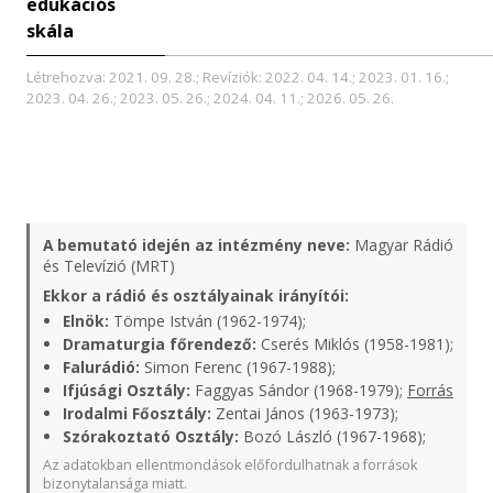
edukációs
skála
Létrehozva: 2021. 09. 28.; Revíziók: 2022. 04. 14.; 2023. 01. 16.;
2023. 04. 26.; 2023. 05. 26.; 2024. 04. 11.; 2026. 05. 26.
A bemutató idején az intézmény neve:
Magyar Rádió
és Televízió (MRT)
Ekkor a rádió és osztályainak irányítói:
Elnök:
Tömpe István (1962-1974);
Dramaturgia főrendező:
Cserés Miklós (1958-1981);
Falurádió:
Simon Ferenc (1967-1988);
Ifjúsági Osztály:
Faggyas Sándor (1968-1979);
Forrás
Irodalmi Főosztály:
Zentai János (1963-1973);
Szórakoztató Osztály:
Bozó László (1967-1968);
Az adatokban ellentmondások előfordulhatnak a források
bizonytalansága miatt.