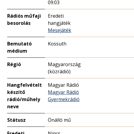
09:03
Rádiós műfaji
Eredeti
besorolás
hangjáték
Mesejáték
Bemutató
Kossuth
médium
Régió
Magyarország
(közrádió)
Hangfelvételt
Magyar Rádió
készítő
Magyar Rádió
rádió/műhely
Gyermekrádió
neve
Státusz
Önálló mű
Eredeti
Nincs