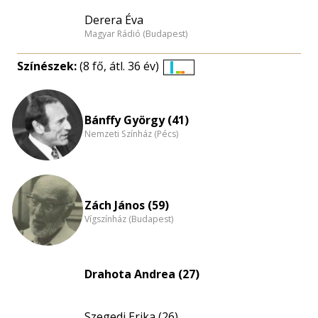
Derera Éva
Magyar Rádió (Budapest)
Színészek:
(8 fő, átl. 36 év)
Életkori
eloszlás
nagyítása
Bánffy György (41)
Nemzeti Színház (Pécs)
Zách János (59)
Vígszínház (Budapest)
Drahota Andrea (27)
Szegedi Erika (26)