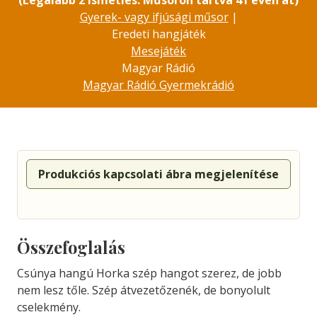
(Legalább 2 ismétlés. Műsoron tartva 41 éven át)
Gyerek- vagy ifjúsági műsor
|
Eredeti hangjáték
Mesejáték
Magyar Rádió
Magyar Rádió Gyermekrádió
Produkciós kapcsolati ábra megjelenítése
Összefoglalás
Csúnya hangú Horka szép hangot szerez, de jobb
nem lesz tőle. Szép átvezetőzenék, de bonyolult
cselekmény.