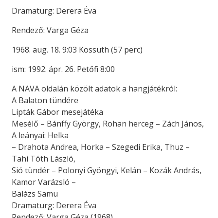
Dramaturg: Derera Éva
Rendező: Varga Géza
1968. aug. 18. 9:03 Kossuth (57 perc)
ism: 1992. ápr. 26. Petőfi 8:00
A NAVA oldalán közölt adatok a hangjátékról:
A Balaton tündére
Lipták Gábor mesejátéka
Mesélő – Bánffy György, Rohan herceg – Zách János,
A leányai: Helka
– Drahota Andrea, Horka – Szegedi Erika, Thuz –
Tahi Tóth László,
Sió tündér – Polonyi Gyöngyi, Kelán – Kozák András,
Kamor Varázsló –
Balázs Samu
Dramaturg: Derera Éva
Rendező: Varga Géza (1968)