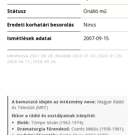
Státusz
Önálló mű
Eredeti korhatári besorolás
Nincs
Ismétlések adatai
2007-09-15
Létrehozva: 2021. 09. 28.; Revíziók: 2023. 01. 03.; 2023. 01. 29.;
2024. 04. 11.; 2026. 05. 26.
A bemutató idején az intézmény neve:
Magyar Rádió
és Televízió (MRT)
Ekkor a rádió és osztályainak irányítói:
Elnök:
Tömpe István (1962-1974);
Dramaturgia főrendező:
Cserés Miklós (1958-1981);