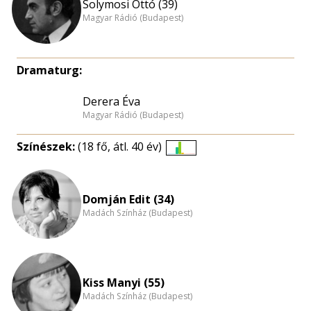
Solymosi Ottó (39)
Magyar Rádió (Budapest)
Dramaturg:
Derera Éva
Magyar Rádió (Budapest)
Színészek:
(18 fő, átl. 40 év)
Életkori
eloszlás
nagyítása
Domján Edit (34)
Madách Színház (Budapest)
Kiss Manyi (55)
Madách Színház (Budapest)