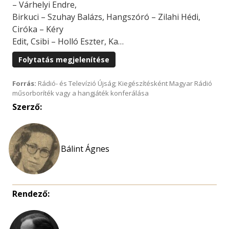
– Várhelyi Endre,
Birkuci – Szuhay Balázs, Hangszóró – Zilahi Hédi,
Ciróka – Kéry
Edit, Csibi – Holló Eszter, Ka…
Folytatás megjelenítése
Forrás:
Rádió- és Televízió Újság; Kiegészítésként Magyar Rádió
műsorboríték vagy a hangjáték konferálása
Szerző:
Bálint Ágnes
Rendező: