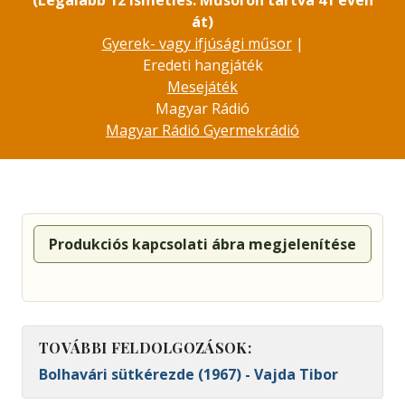
(Legalább 12 ismétlés. Műsoron tartva 41 éven
át)
Gyerek- vagy ifjúsági műsor
|
Eredeti hangjáték
Mesejáték
Magyar Rádió
Magyar Rádió Gyermekrádió
Produkciós kapcsolati ábra megjelenítése
TOVÁBBI FELDOLGOZÁSOK:
Bolhavári sütkérezde (1967) - Vajda Tibor