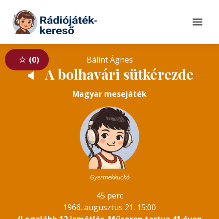
Tovább a navigációhoz
Tovább a tartalomhoz
Menü
0
Bálint Ágnes
A bolhavári sütkérezde
🔈
Magyar mesejáték
Gyermekkuckó
45 perc
1966. augusztus 21. 15:00