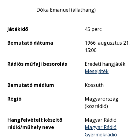
Dóka Emanuel (állathang)
Játékidő
45 perc
Bemutató dátuma
1966. augusztus 21.
15:00
Rádiós műfaji besorolás
Eredeti hangjáték
Mesejáték
Bemutató médium
Kossuth
Régió
Magyarország
(közrádió)
Hangfelvételt készítő
Magyar Rádió
rádió/műhely neve
Magyar Rádió
Gyermekrádió