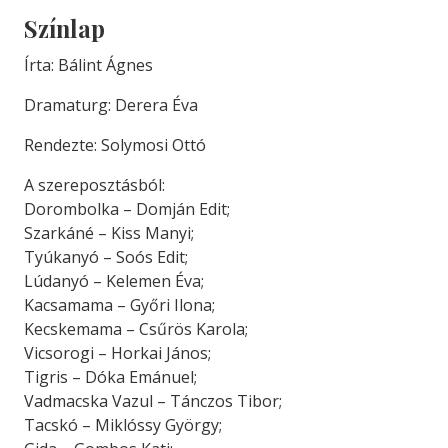
Színlap
Írta: Bálint Ágnes
Dramaturg: Derera Éva
Rendezte: Solymosi Ottó
A szereposztásból:
Dorombolka – Domján Edit;
Szarkáné – Kiss Manyi;
Tyúkanyó – Soós Edit;
Lúdanyó – Kelemen Éva;
Kacsamama – Győri Ilona;
Kecskemama – Csűrös Karola;
Vicsorogi – Horkai János;
Tigris – Dóka Emánuel;
Vadmacska Vazul – Tánczos Tibor;
Tacskó – Miklóssy György;