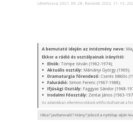
Létrehozva: 2021. 09. 28.; Revíziók: 2022. 11. 13.; 20
A bemutató idején az intézmény neve:
Mag
Ekkor a rádió és osztályainak irányítói:
Elnök:
Tömpe István (1962-1974);
Aktuális osztály:
Márványi György (1969);
Dramaturgia főrendező:
Cserés Miklós (1
Falurádió:
Simon Ferenc (1967-1988);
Ifjúsági Osztály:
Faggyas Sándor (1968-19
Irodalmi Főosztály:
Zentai János (1963-197
Az adatokban ellentmondások előfordulhatnak a for
Hiba? Javítanivaló? Hiány? Jelezd a nyitólap alján l