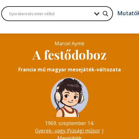
Mutató
Marcel Aymé
A festődoboz
Francia mű magyar mesejáték-változata
1969. szeptember 14.
Gyerek- vagy ifjúsági műsor
|
Mesejáték