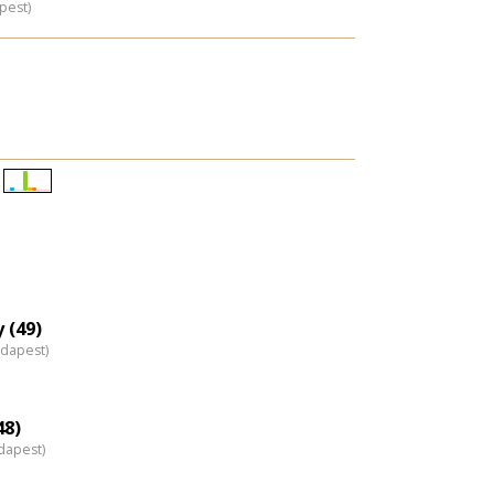
pest)
Életkori
eloszlás
nagyítása
 (49)
udapest)
48)
dapest)