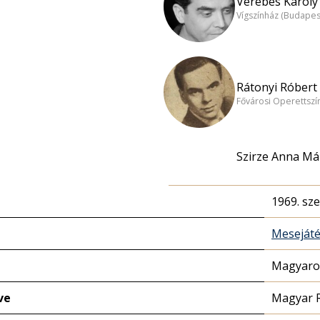
Verebes Károly 
Vígszínház (Budapes
Rátonyi Róbert 
Fővárosi Operettszí
Szirze Anna Már
1969. sz
Meseját
Magyaror
ve
Magyar 