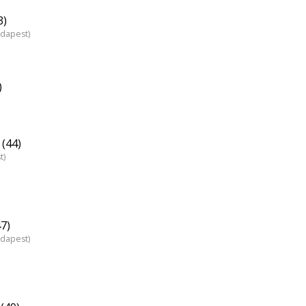
3)
udapest)
)
 (44)
t)
7)
udapest)