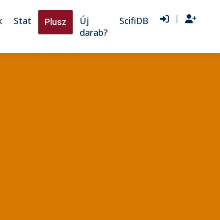
|
k
Stat
Új
ScifiDB
Plusz
darab?