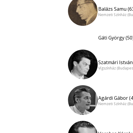
Balázs Samu (6
Nemzeti Színház (B
Gáti György (50
Szatmári István
Vígszínház (Budapes
Agárdi Gábor (4
Nemzeti Színház (B