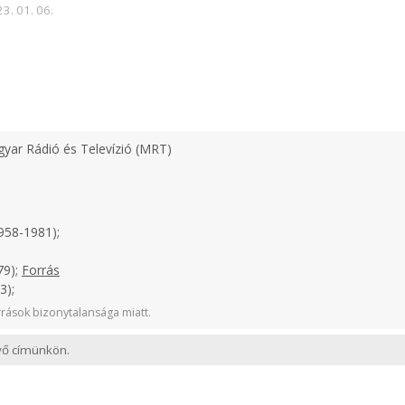
23. 01. 06.
yar Rádió és Televízió (MRT)
958-1981);
79);
Forrás
3);
rások bizonytalansága miatt.
evő címünkön.