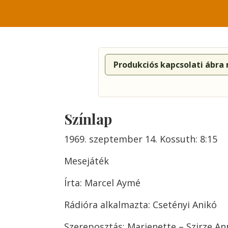
Produkciós kapcsolati ábra
Színlap
1969. szeptember 14. Kossuth: 8:15
Mesejáték
Írta: Marcel Aymé
Rádióra alkalmazta: Csetényi Anikó
Szereposztás: Marienette – Szirze An