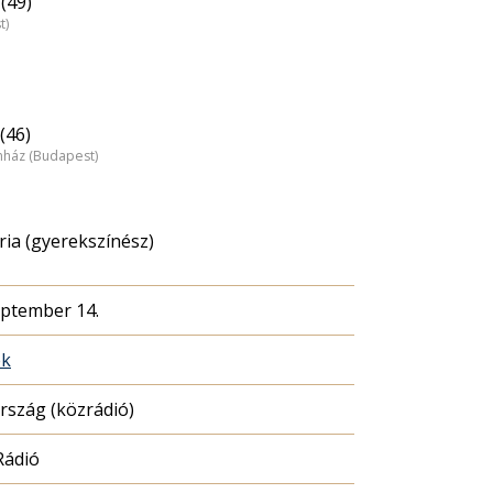
(49)
t)
(46)
nház (Budapest)
ia (gyerekszínész)
eptember 14.
ék
szág (közrádió)
Rádió