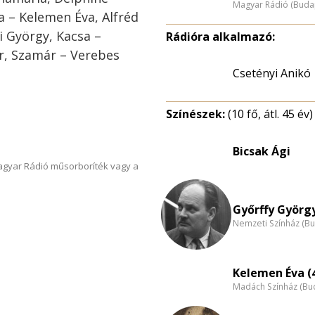
Magyar Rádió (Buda
a – Kelemen Éva, Alfréd
i György, Kacsa –
Rádióra alkalmazó:
or, Szamár – Verebes
Csetényi Anikó
Színészek:
(10 fő, átl. 45 év)
Bicsak Ági
Magyar Rádió műsorboríték vagy a
Győrffy György
Nemzeti Színház (B
Kelemen Éva (
Madách Színház (Bu