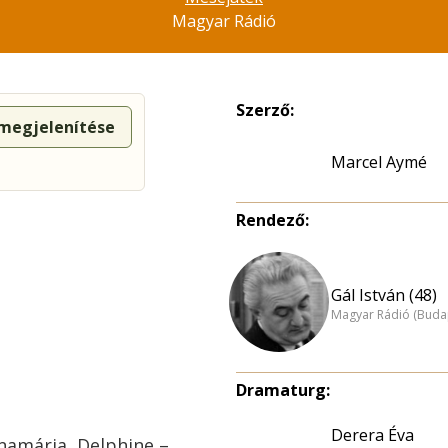
Magyar Rádió
Szerző:
 megjelenítése
Marcel Aymé
Rendező:
Gál István (48)
Magyar Rádió (Buda
Dramaturg:
Derera Éva
namária, Delphine –