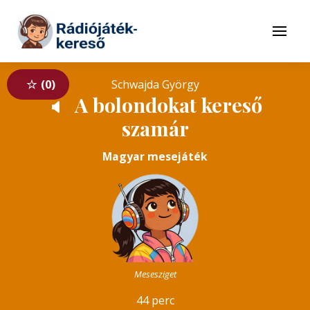
Tovább a navigációhoz
Tovább a tartalomhoz
Menü
0
Schwajda György
A bolondokat kereső
🔈
szamár
Magyar mesejáték
Mesesziget
44 perc