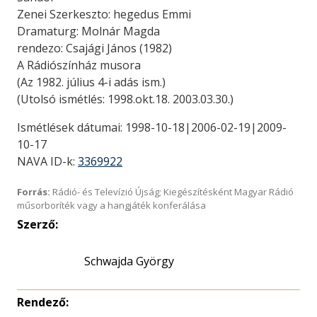
Zenei Szerkeszto: hegedus Emmi
Dramaturg: Molnár Magda
rendezo: Csajági János (1982)
A Rádiószínház musora
(Az 1982. július 4-i adás ism.)
(Utolsó ismétlés: 1998.okt.18. 2003.03.30.)
Ismétlések dátumai: 1998-10-18|2006-02-19|2009-
10-17
NAVA ID-k:
3369922
Forrás:
Rádió- és Televízió Újság; Kiegészítésként Magyar Rádió
műsorboríték vagy a hangjáték konferálása
Szerző:
Schwajda György
Rendező: