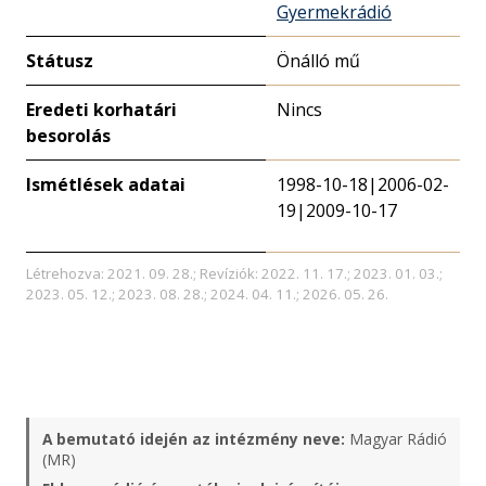
Gyermekrádió
Státusz
Önálló mű
Eredeti korhatári
Nincs
besorolás
Ismétlések adatai
1998-10-18|2006-02-
19|2009-10-17
Létrehozva: 2021. 09. 28.; Revíziók: 2022. 11. 17.; 2023. 01. 03.;
2023. 05. 12.; 2023. 08. 28.; 2024. 04. 11.; 2026. 05. 26.
A bemutató idején az intézmény neve:
Magyar Rádió
(MR)