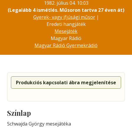
1982. július 04. 10:03
(Legalább 4 ismétlés. Műsoron tartva 27 éven át)
Gyerek- vagy ifjúsági műsor
|
Eredeti hangjáték
Mesejáték
Magyar Rádió
Magyar Rádió Gyermekrádió
Produkciós kapcsolati ábra megjelenítése
Színlap
Schwajda György mesejátéka