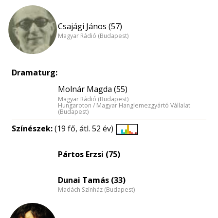
Csajági János (57)
Magyar Rádió (Budapest)
Dramaturg:
Molnár Magda (55)
Magyar Rádió (Budapest)
Hungaroton / Magyar Hanglemezgyártó Vállalat
(Budapest)
Színészek:
(19 fő, átl. 52 év)
Életkori
eloszlás
Pártos Erzsi (75)
nagyítása
Dunai Tamás (33)
Madách Színház (Budapest)