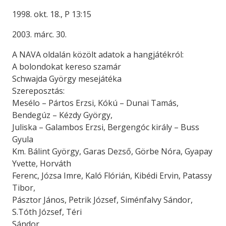
1998. okt. 18., P 13:15
2003. márc. 30.
A NAVA oldalán közölt adatok a hangjátékról:
A bolondokat kereso szamár
Schwajda György mesejátéka
Szereposztás:
Mesélo – Pártos Erzsi, Kókú – Dunai Tamás,
Bendegúz – Kézdy György,
Juliska – Galambos Erzsi, Bergengóc király – Buss
Gyula
Km. Bálint György, Garas Dezső, Görbe Nóra, Gyapay
Yvette, Horváth
Ferenc, Józsa Imre, Kaló Flórián, Kibédi Ervin, Patassy
Tibor,
Pásztor János, Petrik József, Siménfalvy Sándor,
S.Tóth József, Téri
Sándor