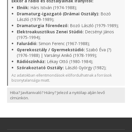
Ekkor a rádió és osztályainak irányítói:
Elnök:
Hárs István (1974-1988);
Dramaturg-igazgató (Drámai Osztály):
Bozó
László (1979-1989);
Dramaturgia főrendező:
Bozó László (1979-1989);
Elektroakusztikus Zenei Stúdió:
Decsényi János
(1975-1994);
Falurádió:
Simon Ferenc (1967-1988);
Gyerekosztály / Gyermekstúdió:
Szabó Éva (?)
(1976-1988) | Varsányi Anikó (1978-1999);
Rádiószínház:
Lékay Ottó (1980-1984);
Szórakoztató Osztály:
László György (1982);
Az adatokban ellentmondások előfordulhatnak a források
bizonytalansága miatt.
Hiba? Javítanivaló? Hiány? Jelezd a nyitólap alján levő
címünkön.