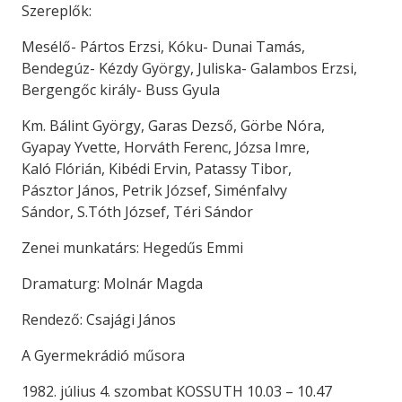
Szereplők:
Mesélő- Pártos Erzsi, Kóku- Dunai Tamás,
Bendegúz- Kézdy György, Juliska- Galambos Erzsi,
Bergengőc király- Buss Gyula
Km. Bálint György, Garas Dezső, Görbe Nóra,
Gyapay Yvette, Horváth Ferenc, Józsa Imre,
Kaló Flórián, Kibédi Ervin, Patassy Tibor,
Pásztor János, Petrik József, Siménfalvy
Sándor, S.Tóth József, Téri Sándor
Zenei munkatárs: Hegedűs Emmi
Dramaturg: Molnár Magda
Rendező: Csajági János
A Gyermekrádió műsora
1982. július 4. szombat KOSSUTH 10.03 – 10.47