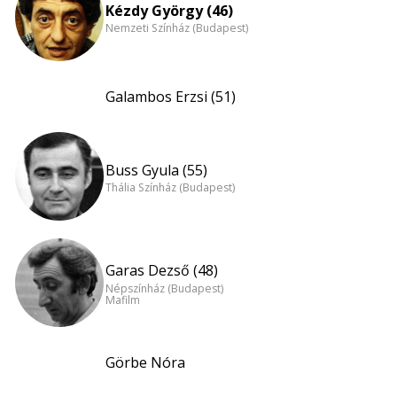
Kézdy György (46)
Nemzeti Színház (Budapest)
Galambos Erzsi (51)
Buss Gyula (55)
Thália Színház (Budapest)
Garas Dezső (48)
Népszínház (Budapest)
Mafilm
Görbe Nóra