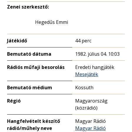
Zenei szerkesztő:
Hegedűs Emmi
Játékidő
44 perc
Bemutató dátuma
1982. július 04. 10:03
Rádiós műfaji besorolás
Eredeti hangjáték
Mesejáték
Bemutató médium
Kossuth
Régió
Magyarország
(közrádió)
Hangfelvételt készítő
Magyar Rádió
rádió/műhely neve
Magyar Rádió