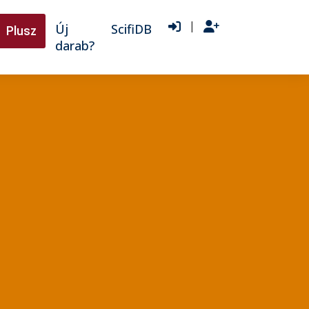
|
Új
ScifiDB
Plusz
darab?