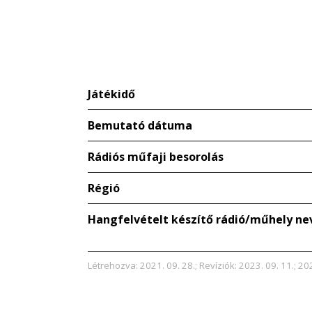
Játékidő
Bemutató dátuma
Rádiós műfaji besorolás
Régió
Hangfelvételt készítő rádió/műhely ne
Létrehozva: 2021. 09. 28.; Revíziók: 2023. 09. 11.; 202