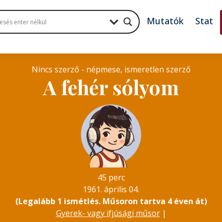
Mutatók
Stat
Nincs szerző - népmese, ismeretlen szerző
A fehér sólyom
45 perc
1961. április 04.
(Legalább 1 ismétlés. Műsoron tartva 4 éven át)
Gyerek- vagy ifjúsági műsor
|