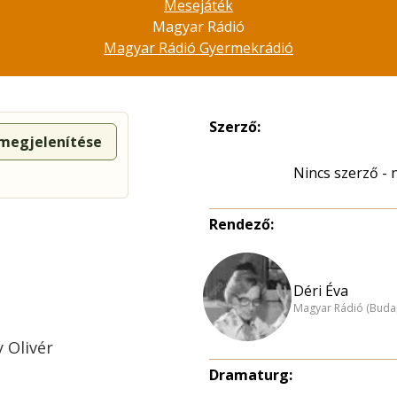
Mesejáték
Magyar Rádió
Magyar Rádió Gyermekrádió
Szerző:
 megjelenítése
Nincs szerző -
Rendező:
Déri Éva
Magyar Rádió (Buda
y Olivér
Dramaturg: