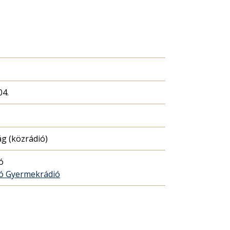
04.
g (közrádió)
ó
ó Gyermekrádió