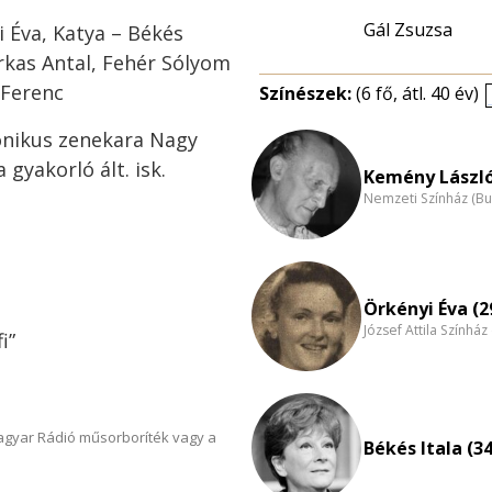
Gál Zsuzsa
 Éva, Katya – Békés
Farkas Antal, Fehér Sólyom
 Ferenc
Színészek:
(6 fő, átl. 40 év)
onikus zenekara Nagy
 gyakorló ált. isk.
Kemény László
Nemzeti Színház (B
Örkényi Éva (2
József Attila Színhá
i”
Magyar Rádió műsorboríték vagy a
Békés Itala (34