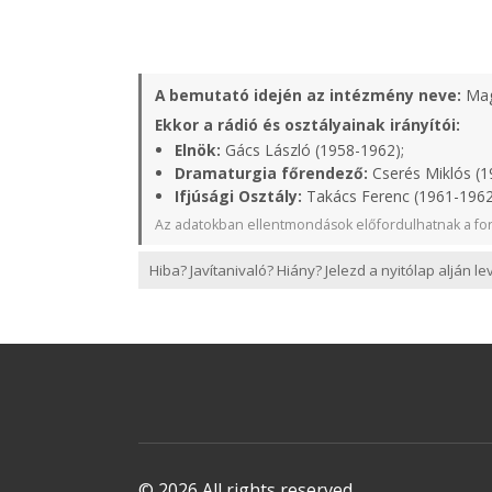
A bemutató idején az intézmény neve:
Mag
Ekkor a rádió és osztályainak irányítói:
Elnök:
Gács László (1958-1962);
Dramaturgia főrendező:
Cserés Miklós (1
Ifjúsági Osztály:
Takács Ferenc (1961-1962
Az adatokban ellentmondások előfordulhatnak a for
Hiba? Javítanivaló? Hiány? Jelezd a nyitólap alján l
© 2026 All rights reserved.