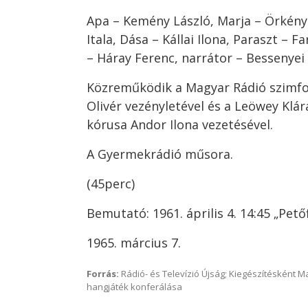
Apa – Kemény László, Marja – Örkényi
Itala, Dása – Kállai Ilona, Paraszt – 
– Háray Ferenc, narrátor – Bessenyei
Közreműködik a Magyar Rádió szimf
Olivér vezényletével és a Leöwey Klára
kórusa Andor Ilona vezetésével.
A Gyermekrádió műsora.
(45perc)
Bemutató: 1961. április 4. 14:45 „Petőf
1965. március 7.
Forrás:
Rádió- és Televízió Újság; Kiegészítésként 
hangjáték konferálása