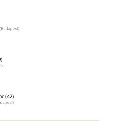
z (Budapest)
9)
t)
c (42)
udapest)