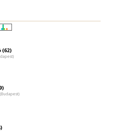
Életkori
eloszlás
nagyítása
 (62)
udapest)
9)
z (Budapest)
)