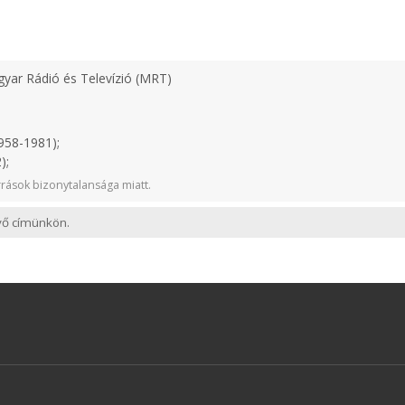
yar Rádió és Televízió (MRT)
958-1981);
);
rások bizonytalansága miatt.
evő címünkön.