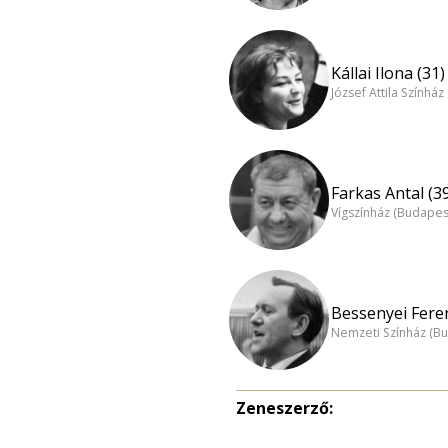
Kállai Ilona (31)
József Attila Színhá
Farkas Antal (3
Vígszínház (Budapes
Bessenyei Feren
Nemzeti Színház (B
Zeneszerző: