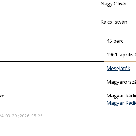
Nagy Olivér
Raics István
45 perc
1961. április 
Mesejáték
Magyarorszá
ve
Magyar Rádi
Magyar Rádi
4. 03. 29.; 2026. 05. 26.