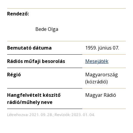
Rendező:
Bede Olga
Bemutató dátuma
1959. június 07.
Rádiós műfaji besorolás
Mesejáték
Régió
Magyarország
(közrádió)
Hangfelvételt készítő
Magyar Rádió
rádió/műhely neve
Létrehozva: 2021. 09. 28.; Revíziók: 2023. 01. 04.