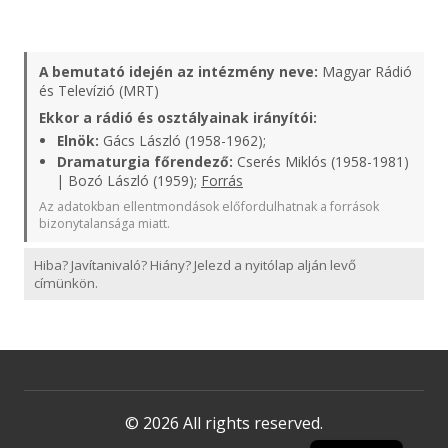
A bemutató idején az intézmény neve:
Magyar Rádió
és Televízió (MRT)
Ekkor a rádió és osztályainak irányítói:
Elnök:
Gács László (1958-1962);
Dramaturgia főrendező:
Cserés Miklós (1958-1981)
| Bozó László (1959);
Forrás
Az adatokban ellentmondások előfordulhatnak a források
bizonytalansága miatt.
Hiba? Javítanivaló? Hiány? Jelezd a nyitólap alján levő
címünkön.
© 2026 All rights reserved.