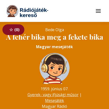
Tovább a navigációhoz
Tovább a tartalomhoz
Menü
0
Bede Olga
A fehér bika meg a fekete bika
Magyar mesejáték
1959. június 07.
Gyerek- vagy ifjúsági műsor
|
Mesejáték
Magyar Rádió