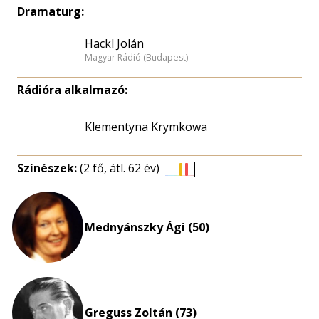
Dramaturg:
Hackl Jolán
Magyar Rádió (Budapest)
Rádióra alkalmazó:
Klementyna Krymkowa
Színészek:
(2 fő, átl. 62 év)
Életkori
eloszlás
nagyítása
Mednyánszky Ági (50)
Greguss Zoltán (73)