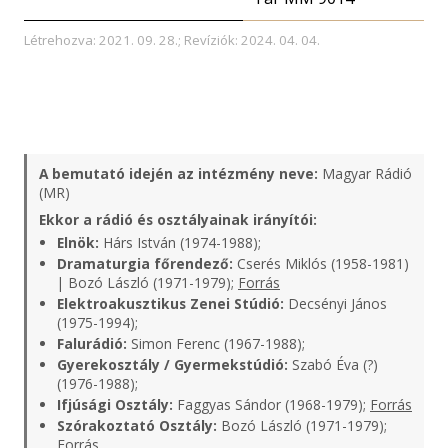
Létrehozva: 2021. 09. 28.; Revíziók: 2024. 04. 04.
A bemutató idején az intézmény neve:
Magyar Rádió
(MR)
Ekkor a rádió és osztályainak irányítói:
Elnök:
Hárs István (1974-1988);
Dramaturgia főrendező:
Cserés Miklós (1958-1981)
| Bozó László (1971-1979);
Forrás
Elektroakusztikus Zenei Stúdió:
Decsényi János
(1975-1994);
Falurádió:
Simon Ferenc (1967-1988);
Gyerekosztály / Gyermekstúdió:
Szabó Éva (?)
(1976-1988);
Ifjúsági Osztály:
Faggyas Sándor (1968-1979);
Forrás
Szórakoztató Osztály:
Bozó László (1971-1979);
Forrás