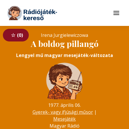
Tovább a navigációhoz
Tovább a tartalomhoz
Menü
0
Irena Jurgielewiczowa
A boldog pillangó
Lengyel mű magyar mesejáték-változata
1977. április 06.
Gyerek- vagy ifjúsági műsor
|
Mesejáték
Magyar Rádió