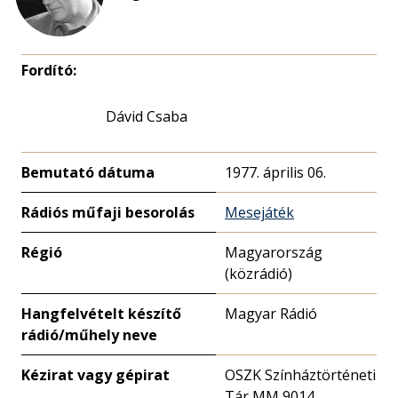
Fordító:
Dávid Csaba
Bemutató dátuma
1977. április 06.
Rádiós műfaji besorolás
Mesejáték
Régió
Magyarország
(közrádió)
Hangfelvételt készítő
Magyar Rádió
rádió/műhely neve
Kézirat vagy gépirat
OSZK Színháztörténeti
Tár MM 9014